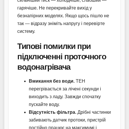
сильніший тиск — холодніше, слабший —
гарячіше. Не перекривайте вихід у
безнапірних моделях. Якщо щось пішло не
так — відразу зніміть напругу і перевірте
систему.
Типові помилки при
підключенні проточного
водонагрівача
Вмикання без води.
ТЕН
перегрівається за лічені секунди і
виходить з ладу. Завжди спочатку
пускайте воду.
Відсутність фільтра.
Дрібні частинки
забивають датчик протоки, пристрій
постійно працює на максимумі і