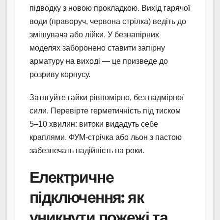
підводку з новою прокладкою. Вихід гарячої
води (праворуч, червона стрілка) ведіть до
змішувача або лійки. У безнапірних
моделях заборонено ставити запірну
арматуру на виході — це призведе до
розриву корпусу.
Затягуйте гайки рівномірно, без надмірної
сили. Перевірте герметичність під тиском
5–10 хвилин: витоки видадуть себе
краплями. ФУМ-стрічка або льон з пастою
забезпечать надійність на роки.
Електричне
підключення: як
уникнути пожежі та