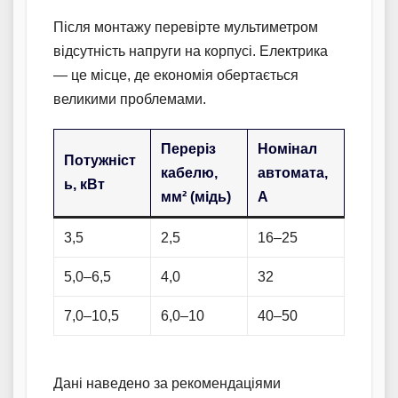
Після монтажу перевірте мультиметром
відсутність напруги на корпусі. Електрика
— це місце, де економія обертається
великими проблемами.
Переріз
Номінал
Потужніст
кабелю,
автомата,
ь, кВт
мм² (мідь)
А
3,5
2,5
16–25
5,0–6,5
4,0
32
7,0–10,5
6,0–10
40–50
Дані наведено за рекомендаціями