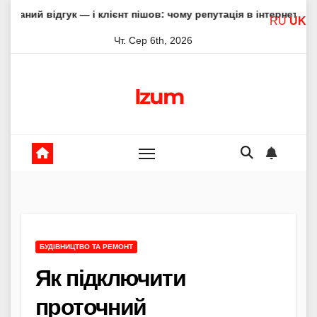
Skip
к — і клієнт пішов: чому репутація в інтернеті вирішує все
RU
UK
to
Чт. Сер 6th, 2026
content
Izum
БУДІВНИЦТВО ТА РЕМОНТ
Як підключити
проточний