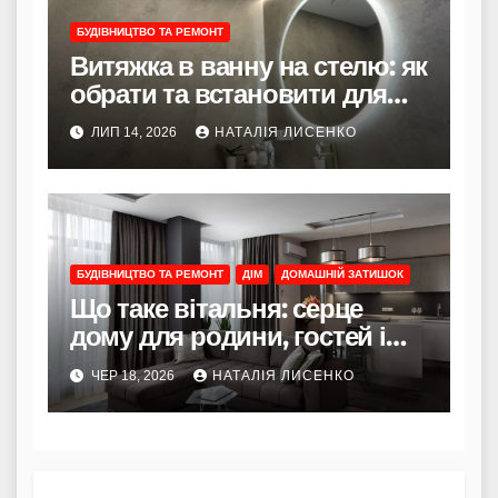
БУДІВНИЦТВО ТА РЕМОНТ
Витяжка в ванну на стелю: як
обрати та встановити для
здорового мікроклімату
ЛИП 14, 2026
НАТАЛІЯ ЛИСЕНКО
БУДІВНИЦТВО ТА РЕМОНТ
ДІМ
ДОМАШНІЙ ЗАТИШОК
Що таке вітальня: серце
дому для родини, гостей і
щоденних ритуалів
ЧЕР 18, 2026
НАТАЛІЯ ЛИСЕНКО