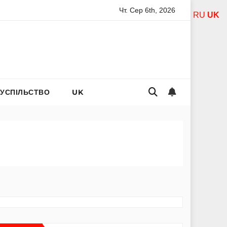
Чт. Сер 6th, 2026
богородиці за дітей: слова захисту і материнського тепла
RU
UK
СУСПІЛЬСТВО
UK