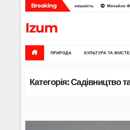
Skip
Breaking
укус, отрута чи лише зовнішність
Михайло Федоров бать
to
content
Izum
ПРИРОДА
КУЛЬТУРА ТА МИСТ
Категорія:
Садівництво т