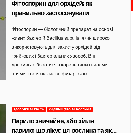
Фітоспорин для орхідей: як
правильно застосовувати
Фітоспорин — біологічний препарат на основі
живих бактерій Bacillus subtilis, який широко
використовують для захисту орхідей від
грибкових і бактеріальних хвороб. Він
допомагає боротися з кореневими гнилями,
плямистостями листя, фузаріозом…
ЗДОРОВ'Я ТА КРАСА
САДІВНИЦТВО ТА РОСЛИНИ
Парило звичайне, або зілля
парило: що лікує ця рослина та як її