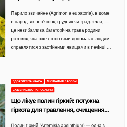
правильно використовувати
Парило звичайне (Agrimonia eupatoria), відоме
в народі як реп’яшок, грудник чи зрад-зілля, —
це невибаглива багаторічна трава родини
розових, яка вже століттями допомагає людям
справлятися з застійними явищами в печінці,…
ЗДОРОВ'Я ТА КРАСА
ЛІКУВАЛЬНІ ЗАСОБИ
САДІВНИЦТВО ТА РОСЛИНИ
Що лікує полин гіркий: потужна
гіркота для травлення, очищення
організму та відновлення сил
Полин гіркий (Artemisia absinthium) — одна з