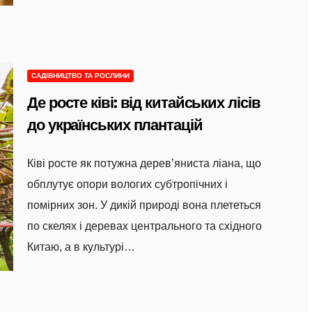
САДІВНИЦТВО ТА РОСЛИНИ
Де росте ківі: від китайських лісів
до українських плантацій
Ківі росте як потужна дерев’яниста ліана, що
обплутує опори вологих субтропічних і
помірних зон. У дикій природі вона плететься
по скелях і деревах центрального та східного
Китаю, а в культурі…