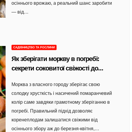
осіннього врожаю, а реальний шанс заробити
— від…
САДІВНИЦТВО ТА РОСЛИНИ
Як зберігати моркву в погребі:
секрети соковитої свіжості до
весни
Морква з власного городу зберігає свою
солодку хрусткість і насичений помаранчевий
колір саме завдяки грамотному зберіганню в
погребі. Правильний підхід дозволяє
коренеплодам залишатися свіжими від
осіннього збору аж до березня-квітня,…