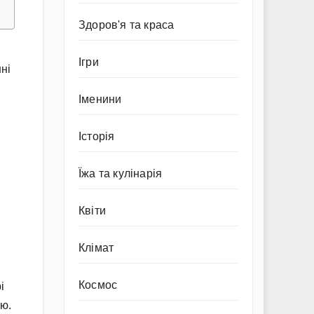
Здоров'я та краса
Ігри
ні
Іменини
Історія
Їжа та кулінарія
Квіти
Клімат
Космос
і
тю.