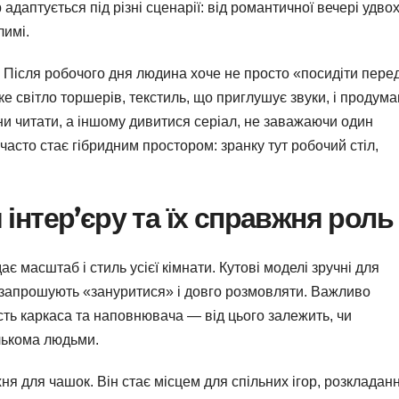
даптується під різні сценарії: від романтичної вечері удво
лимі.
. Після робочого дня людина хоче не просто «посидіти пере
ке світло торшерів, текстиль, що приглушує звуки, і продум
и читати, а іншому дивитися серіал, не заважаючи один
часто стає гібридним простором: зранку тут робочий стіл,
інтер’єру та їх справжня роль
 масштаб і стиль усієї кімнати. Кутові моделі зручні для
 запрошують «зануритися» і довго розмовляти. Важливо
ість каркаса та наповнювача — від цього залежить, чи
лькома людьми.
я для чашок. Він стає місцем для спільних ігор, розкладан