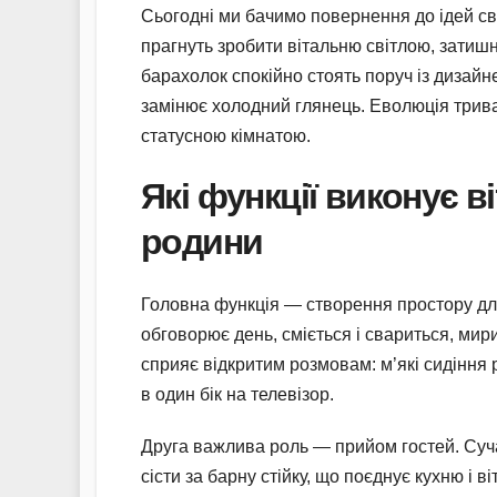
Сьогодні ми бачимо повернення до ідей сві
прагнуть зробити вітальню світлою, затиш
барахолок спокійно стоять поруч із дизайн
замінює холодний глянець. Еволюція триває
статусною кімнатою.
Які функції виконує в
родини
Головна функція — створення простору для
обговорює день, сміється і свариться, ми
сприяє відкритим розмовам: м’які сидіння
в один бік на телевізор.
Друга важлива роль — прийом гостей. Суч
сісти за барну стійку, що поєднує кухню і 