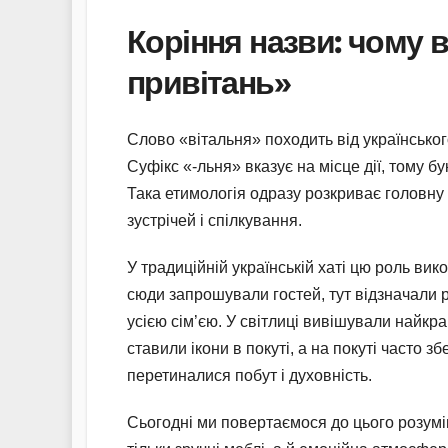
Коріння назви: чому 
привітань»
Слово «вітальня» походить від українськог
Суфікс «-льня» вказує на місце дії, тому б
Така етимологія одразу розкриває головну 
зустрічей і спілкування.
У традиційній українській хаті цю роль ви
сюди запрошували гостей, тут відзначали 
усією сім’єю. У світлиці вивішували найк
ставили ікони в покуті, а на покуті часто з
перетиналися побут і духовність.
Сьогодні ми повертаємося до цього розумі