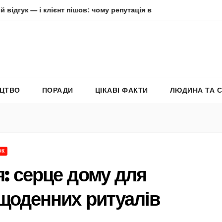
 клієнт пішов: чому репутація в інтернеті вирішує все
Аде
ЕЦТВО
ПОРАДИ
ЦІКАВІ ФАКТИ
ЛЮДИНА ТА 
ОК
я: серце дому для
 щоденних ритуалів