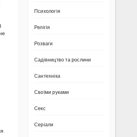
х
Психологія
д
Релігія
ане
Розваги
Садівництво та рослини
Сантехніка
Своїми руками
Секс
Серіали
ня