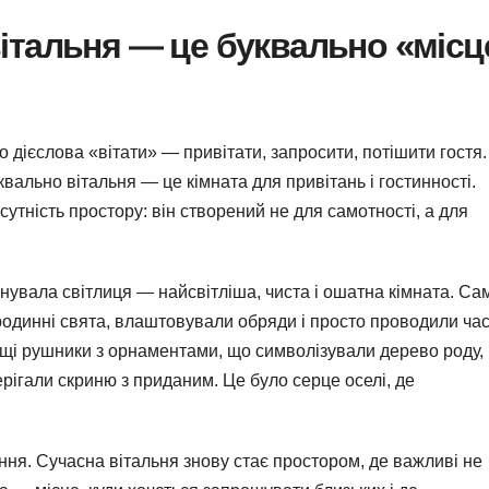
вітальня — це буквально «місц
о дієслова «вітати» — привітати, запросити, потішити гостя.
уквально вітальня — це кімната для привітань і гостинності.
сутність простору: він створений не для самотності, а для
конувала світлиця — найсвітліша, чиста і ошатна кімната. Са
родинні свята, влаштовували обряди і просто проводили ча
ращі рушники з орнаментами, що символізували дерево роду,
берігали скриню з приданим. Це було серце оселі, де
ння. Сучасна вітальня знову стає простором, де важливі не