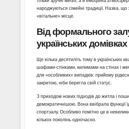
тільки зручні меблі, а й емоційна атмосфе
народжуються сімейні традиції. Назва, що
«вітальне» місце.
Від формального залу
українських домівках
Ще кілька десятиліть тому в українських 
шафами-стінками, килимами на стінах і ме
для «особливих» випадків: прийому рідкісн
закритою, ніби берегла свій статус.
З приходом нових підходів до житла і пош
демократичнішою. Вона ввібрала функції їдал
спортзалу. Особливо помітно це в невелик
кількох поколінь одночасно.