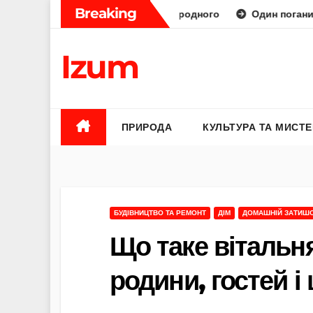
Skip
Breaking
аторний діамант від природного
Один поганий відгук — і
to
content
Izum
ПРИРОДА
КУЛЬТУРА ТА МИСТ
БУДІВНИЦТВО ТА РЕМОНТ
ДІМ
ДОМАШНІЙ ЗАТИШ
Що таке вітальн
родини, гостей і