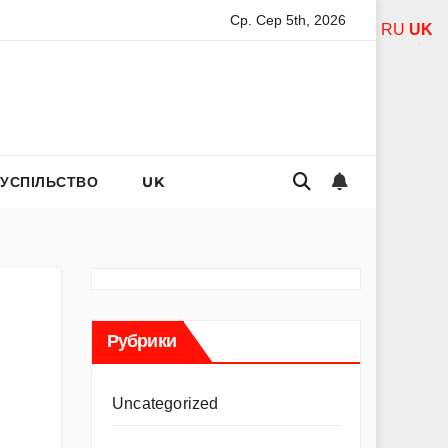
Ср. Сер 5th, 2026
ль Асанті: від порнозірки до співачки з хітами на радіо
RU
UK
СУСПІЛЬСТВО
UK
Рубрики
Uncategorized