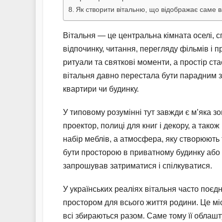
Як створити вітальню, що відображає саме 
Вітальня — це центральна кімната оселі, 
відпочинку, читання, перегляду фільмів і п
ритуали та святкові моменти, а простір ст
вітальня давно перестала бути парадним 
квартири чи будинку.
У типовому розумінні тут завжди є м’яка зо
проектор, полиці для книг і декору, а так
набір меблів, а атмосфера, яку створюють 
бути просторою в приватному будинку або 
запрошував затриматися і спілкуватися.
У українських реаліях вітальня часто поєд
простором для всього життя родини. Це міс
всі збираються разом. Саме тому її облашт