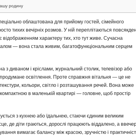
вашу родину
спеціально облаштована для прийому гостей, сімейного
росто тихих вечірніх розмов. У ній переплітаються повсякден
ає відображенням характеру тих, хто тут живе. Сучасна
залом — вона стала живим, багатофункціональним серцем
на з диваном і кріслами, журнальний столик, телевізор або
ож продумане освітлення. Проте справжня вітальня — це не
текстури, кольори, світло і розташування речей. Вона може
компактною в маленькій квартирі — головне, щоб простір
нується з кухнею або їдальнею, стаючи єдиним великим
це, де діти граються, дорослі працюють віддалено, а ввечер
ування вимагає балансу між красою, зручністю і практичніс