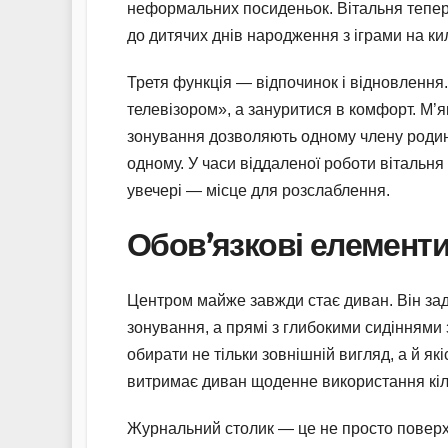
неформальних посиденьок. Вітальня тепер а
до дитячих днів народження з іграми на ки
Третя функція — відпочинок і відновлення
телевізором», а зануритися в комфорт. М’я
зонування дозволяють одному члену родин
одному. У часи віддаленої роботи вітальня 
увечері — місце для розслаблення.
Обов’язкові елементи 
Центром майже завжди стає диван. Він задає
зонування, а прямі з глибокими сидіннями
обирати не тільки зовнішній вигляд, а й як
витримає диван щоденне використання кі
Журнальний столик — це не просто поверхн