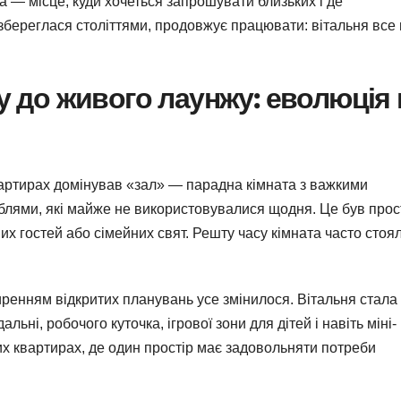
ра — місце, куди хочеться запрошувати близьких і де
 збереглася століттями, продовжує працювати: вітальня все
 до живого лаунжу: еволюція 
квартирах домінував «зал» — парадна кімната з важкими
блями, які майже не використовувалися щодня. Це був прос
их гостей або сімейних свят. Решту часу кімната часто стоя
иренням відкритих планувань усе змінилося. Вітальня стала
ьні, робочого куточка, ігрової зони для дітей і навіть міні-
их квартирах, де один простір має задовольняти потреби