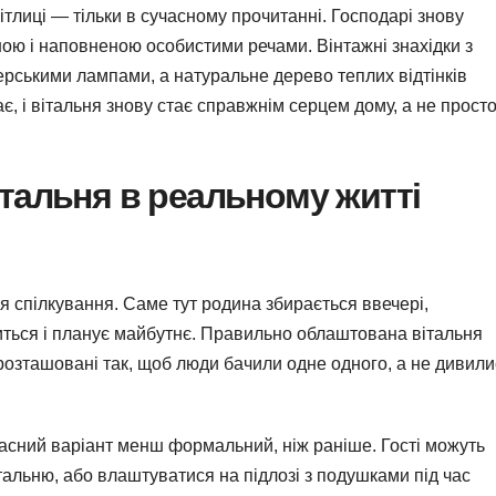
тлиці — тільки в сучасному прочитанні. Господарі знову
ною і наповненою особистими речами. Вінтажні знахідки з
ерськими лампами, а натуральне дерево теплих відтінків
, і вітальня знову стає справжнім серцем дому, а не прост
італьня в реальному житті
 спілкування. Саме тут родина збирається ввечері,
риться і планує майбутнє. Правильно облаштована вітальня
 розташовані так, щоб люди бачили одне одного, а не дивил
асний варіант менш формальний, ніж раніше. Гості можуть
вітальню, або влаштуватися на підлозі з подушками під час