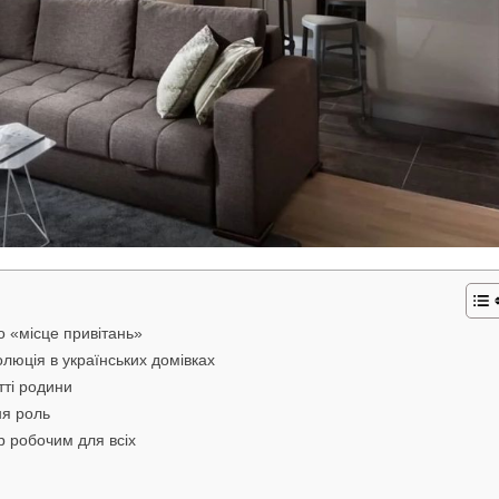
о «місце привітань»
люція в українських домівках
тті родини
ня роль
р робочим для всіх