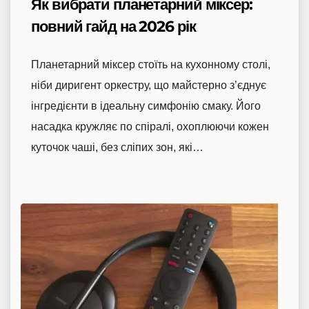
Як вибрати планетарний міксер:
повний гайд на 2026 рік
Планетарний міксер стоїть на кухонному столі,
ніби диригент оркестру, що майстерно з’єднує
інгредієнти в ідеальну симфонію смаку. Його
насадка кружляє по спіралі, охоплюючи кожен
куточок чаші, без сліпих зон, які…