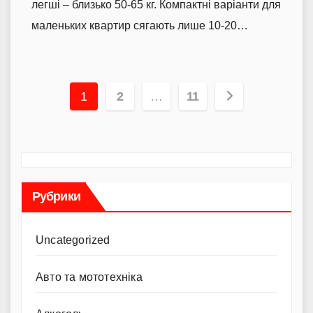
легші – близько 50-65 кг. Компактні варіанти для
маленьких квартир сягають лише 10-20…
Пагінація
1
2
…
11
записів
Рубрики
Uncategorized
Авто та мототехніка