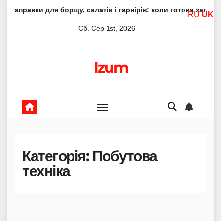
Skip
щу, салатів і гарнірів: коли готова заправка економить час і 
RU
UK
to
Сб. Сер 1st, 2026
content
Izum
Категорія:
Побутова
техніка