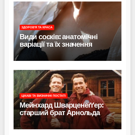
ЗДОРОВ'Я ТА КРАСА
Види сосків: анатомічні
варіації та їх значення
ЦІКАВІ ТА ВИЗНАЧНІ ПОСТАТІ
Мейнхард Шварценеґґер:
старший брат Арнольда