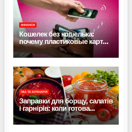
ФІНАНСИ
Кошелек без кошелька:
почему пластиковые карты
уходят в прошлое
ЇЖА ТА КУЛІНАРІЯ
Заправки для борщу, салатів
і гарнірів: коли готова
заправка економить час і не
псує смак