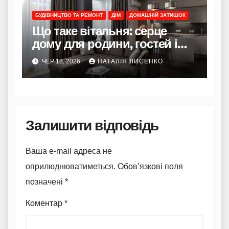
БУДІВНИЦТВО ТА РЕМОНТ
ДІМ
ДОМАШНІЙ ЗАТИШОК
Що таке вітальня: серце
дому для родини, гостей і
щоденних ритуалів
ЧЕР 18, 2026
НАТАЛІЯ ЛИСЕНКО
Залишити відповідь
Ваша e-mail адреса не
оприлюднюватиметься.
Обов’язкові поля
позначені
*
Коментар
*