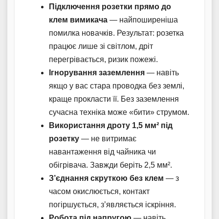
Підключення розетки прямо до
клем вимикача
— найпоширеніша
помилка новачків. Результат: розетка
працює лише зі світлом, дріт
перегрівається, ризик пожежі.
Ігнорування заземлення
— навіть
якщо у вас стара проводка без землі,
краще прокласти її. Без заземлення
сучасна техніка може «бити» струмом.
Використання дроту 1,5 мм² під
розетку
— не витримає
навантаження від чайника чи
обігрівача. Завжди беріть 2,5 мм².
З’єднання скруткою без клем
— з
часом окислюється, контакт
погіршується, з’являється іскріння.
Робота під напругою
— навіть