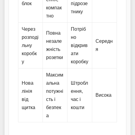
блок
підрозе
компак
тнику
тно
Через
Потріб
Повна
розподі
но
незале
Середн
льну
відкрив
жність
я
коробк
ати
розетки
у
коробку
Максим
Нова
альна
Штробл
лінія
потужні
ення,
Висока
від
сть і
час і
щитка
безпек
кошти
а