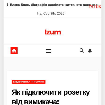
Skip
юнь біографія особисте життя: хто вона насправді
Елен
RU
UK
to
Нд. Сер 9th, 2026
content
Izum
БУДІВНИЦТВО ТА РЕМОНТ
Як підключити розетку
від вимикача: