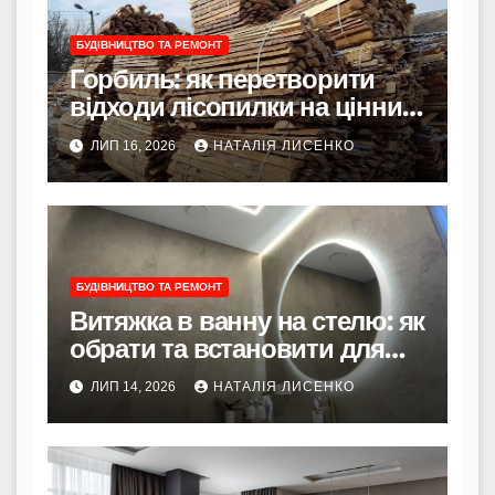
БУДІВНИЦТВО ТА РЕМОНТ
Горбиль: як перетворити
відходи лісопилки на цінний
ресурс у 2026 році
ЛИП 16, 2026
НАТАЛІЯ ЛИСЕНКО
БУДІВНИЦТВО ТА РЕМОНТ
Витяжка в ванну на стелю: як
обрати та встановити для
здорового мікроклімату
ЛИП 14, 2026
НАТАЛІЯ ЛИСЕНКО