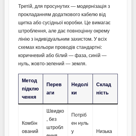
Третій, для просунутих — модернізація з
прокладанням додаткового кабелю від
щитка або сусідньої коробки. Це вимагає
штроблення, але дає повноцінну окрему
лінію з індивідуальним захистом. У всіх
схемах кольори проводів стандартні:
коричневий або білий — фаза, синій —
нуль, жовто-зелений — земля.
Метод
Перев
Недолі
Склад
підклю
аги
ки
ність
чення
Швидко
Потріб
, без
Комбін
ен нуль
штробл
ований
у
Низька
ення,