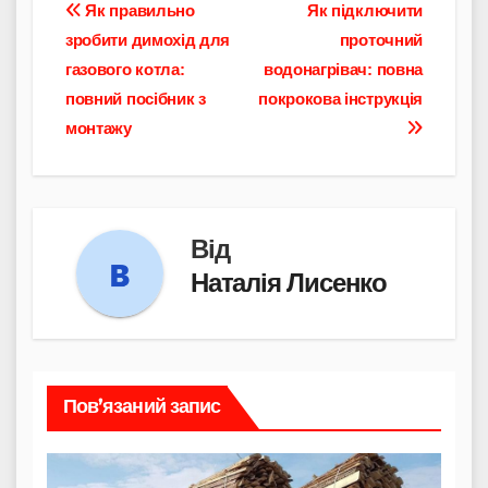
Навігація
Як правильно
Як підключити
зробити димохід для
проточний
записів
газового котла:
водонагрівач: повна
повний посібник з
покрокова інструкція
монтажу
Від
Наталія Лисенко
Пов’язаний запис