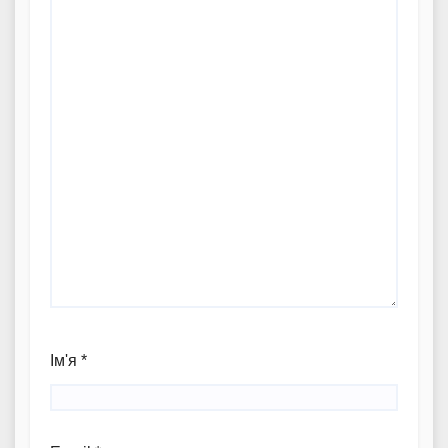
Ім'я
*