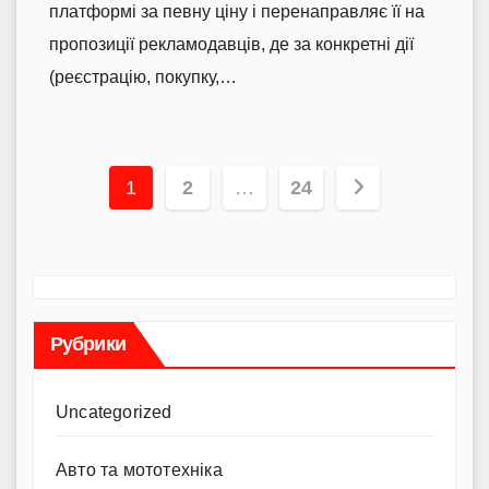
платформі за певну ціну і перенаправляє її на
пропозиції рекламодавців, де за конкретні дії
(реєстрацію, покупку,…
Пагінація
1
2
…
24
записів
Рубрики
Uncategorized
Авто та мототехніка