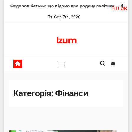
Skip
: що відомо про родину політика
Молитва пресвятої бог
RU
UK
to
Пт. Сер 7th, 2026
content
Izum
Категорія:
Фінанси