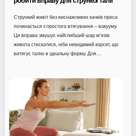
робити вправу для стрункої талії
Стрункий живіт без виснажливих качків преса
починається з простого втягування – вакууму.
Ця вправа змушує найглибший шар м’язів
живота стискатися, ніби невидимий корсет, що
витягує талію в ідеальну форму. Для…