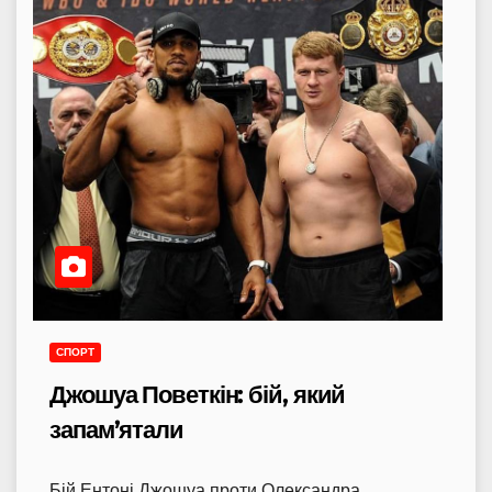
СПОРТ
Джошуа Поветкін: бій, який
запам’ятали
Бій Ентоні Джошуа проти Олександра