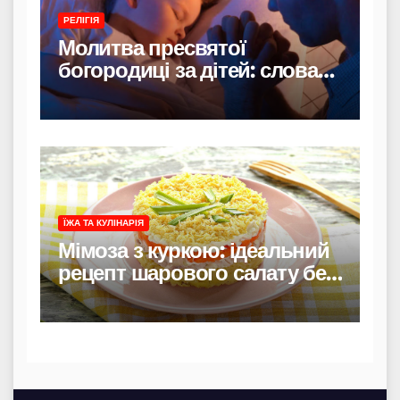
РЕЛІГІЯ
Молитва пресвятої
богородиці за дітей: слова
захисту і материнського
тепла
ЇЖА ТА КУЛІНАРІЯ
Мімоза з куркою: ідеальний
рецепт шарового салату без
риби