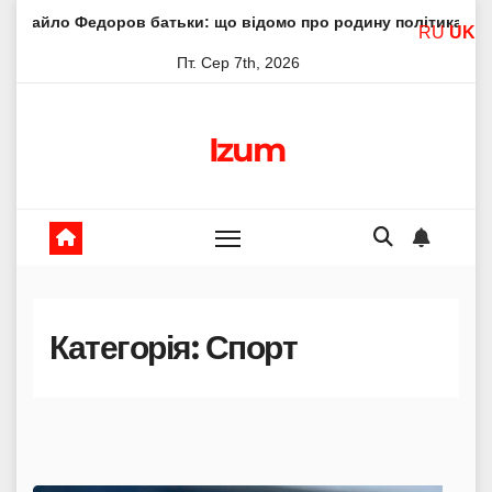
Skip
батьки: що відомо про родину політика
Молитва пресвят
RU
UK
to
Пт. Сер 7th, 2026
content
Izum
Категорія:
Спорт