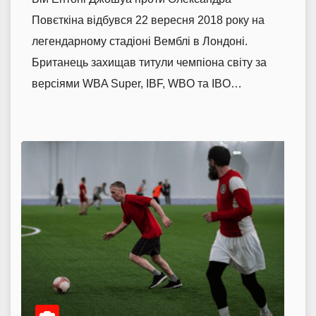
Повєткіна відбувся 22 вересня 2018 року на
легендарному стадіоні Вемблі в Лондоні.
Британець захищав титули чемпіона світу за
версіями WBA Super, IBF, WBO та IBO…