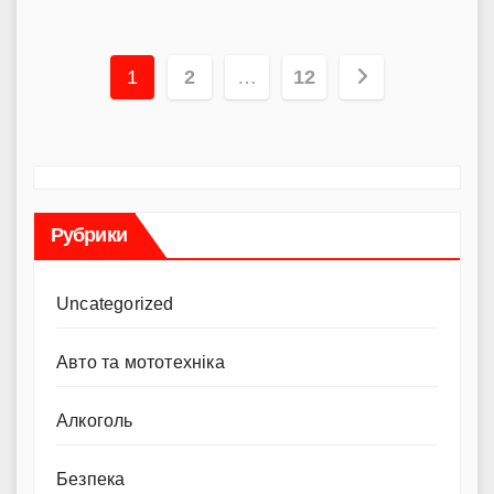
Пагінація
1
2
…
12
записів
Рубрики
Uncategorized
Авто та мототехніка
Алкоголь
Безпека