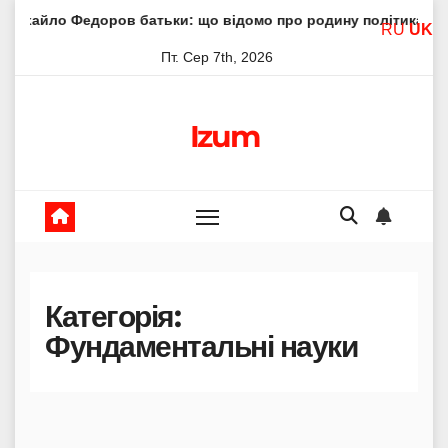
Skip
 батьки: що відомо про родину політика
Молитва пресвя
RU
UK
to
Пт. Сер 7th, 2026
content
Izum
Категорія:
Фундаментальні науки