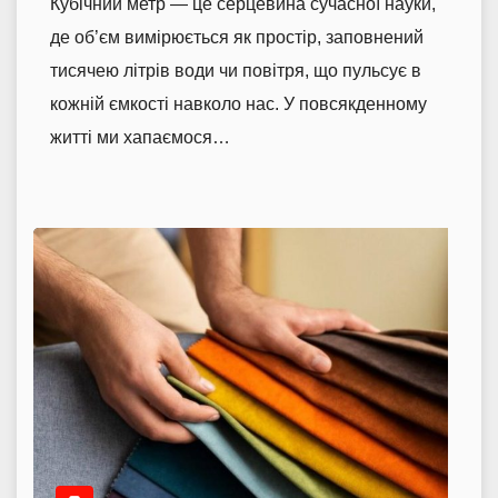
Кубічний метр — це серцевина сучасної науки,
де об’єм вимірюється як простір, заповнений
тисячею літрів води чи повітря, що пульсує в
кожній ємкості навколо нас. У повсякденному
житті ми хапаємося…