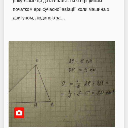
року. Саме ця дата вважається офіційним
початком ери сучасної авіації, коли машина з
двигуном, людиною за…