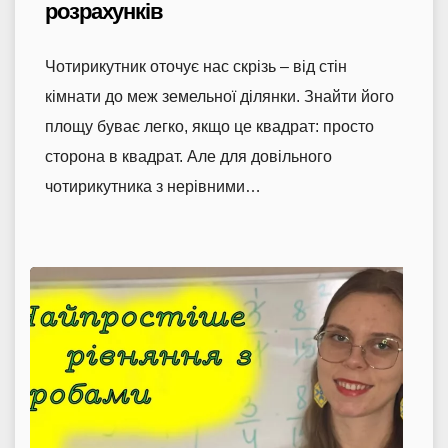
розрахунків
Чотирикутник оточує нас скрізь – від стін
кімнати до меж земельної ділянки. Знайти його
площу буває легко, якщо це квадрат: просто
сторона в квадрат. Але для довільного
чотирикутника з нерівними…