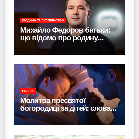
ЛЮДИНА ТА СУСПІЛЬСТВО
Михайло Федоров батьки:
що відомо про родину
політика
РЕЛІГІЯ
Молитва пресвятої
богородиці за дітей: слова
захисту і материнського
тепла