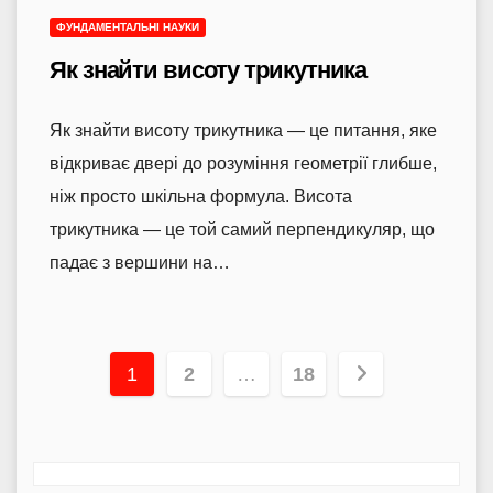
ФУНДАМЕНТАЛЬНІ НАУКИ
Як знайти висоту трикутника
Як знайти висоту трикутника — це питання, яке
відкриває двері до розуміння геометрії глибше,
ніж просто шкільна формула. Висота
трикутника — це той самий перпендикуляр, що
падає з вершини на…
Пагінація
1
2
…
18
записів