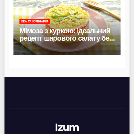
ЇЖА ТА КУЛІНАРІЯ
Мімоза з куркою: ідеальний
рецепт шарового салату без
риби
Izum