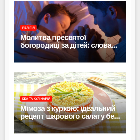
РЕЛІГІЯ
Молитва пресвятої
богородиці за дітей: слова
захисту і материнського
тепла
ЇЖА ТА КУЛІНАРІЯ
Мімоза з куркою: ідеальний
рецепт шарового салату без
риби