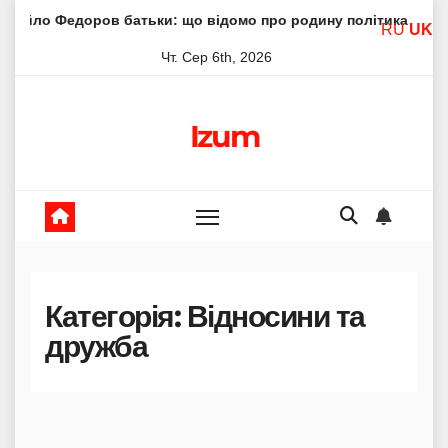
Skip
ьки: що відомо про родину політика
Молитва пресвятої 
RU
UK
to
Чт. Сер 6th, 2026
content
Izum
Категорія:
Відносини та
дружба