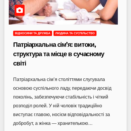
ВІДНОСИНИ ТА ДРУЖБА
ЛЮДИНА ТА СУСПІЛЬСТВО
Патріархальна сім’я: витоки,
структура та місце в сучасному
світі
Патріархальна сім’я століттями слугувала
основою суспільного ладу, передаючи досвід
поколінь, забезпечуючи стабільність і чіткий
розподіл ролей. У ній чоловік традиційно
виступає главою, носієм відповідальності за
добробут, а жінка — хранителькою…