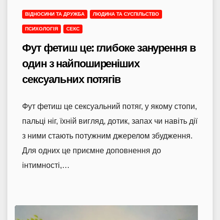
ВІДНОСИНИ ТА ДРУЖБА
ЛЮДИНА ТА СУСПІЛЬСТВО
ПСИХОЛОГІЯ
СЕКС
Фут фетиш це: глибоке занурення в
один з найпоширеніших
сексуальних потягів
Фут фетиш це сексуальний потяг, у якому стопи,
пальці ніг, їхній вигляд, дотик, запах чи навіть дії
з ними стають потужним джерелом збудження.
Для одних це приємне доповнення до
інтимності,…