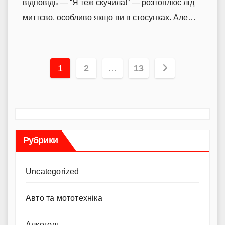
відповідь — “Я теж скучила!” — розтоплює лід
миттєво, особливо якщо ви в стосунках. Але…
Пагінація
1
2
…
13
записів
Рубрики
Uncategorized
Авто та мототехніка
Алкоголь