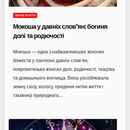
ЦІКАВІ ФАКТИ
Мокоша у давніх слов’ян: богиня
долі та родючості
Мокоша — одна з найважливіших жіночих
божеств у пантеоні давніх слов’ян,
покровителька жіночої долі, родючості, ткацтва
та домашнього вогнища. Вона уособлювала
земну силу, вологу, прядіння нитки життя і
таємниці природного…