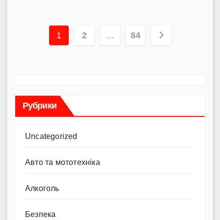
Пагінація
1
2
…
84
записів
Рубрики
Uncategorized
Авто та мототехніка
Алкоголь
Безпека