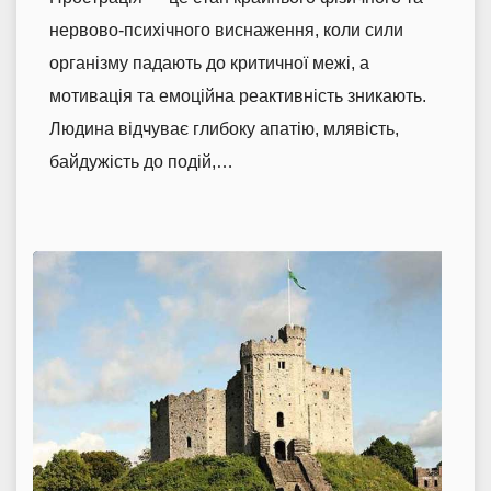
нервово-психічного виснаження, коли сили
організму падають до критичної межі, а
мотивація та емоційна реактивність зникають.
Людина відчуває глибоку апатію, млявість,
байдужість до подій,…