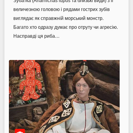
Зубатка (Anarhichas lupus та близькі види) з її
величезною головою і рядами гострих зубів
виглядає як справжній морський монстр.
Багато хто одразу думає про отруту чи агресію.
Насправді ця риба…