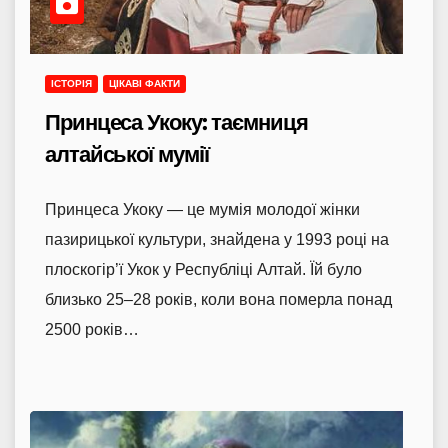
ІСТОРІЯ
ЦІКАВІ ФАКТИ
Принцеса Укоку: таємниця
алтайської мумії
Принцеса Укоку — це мумія молодої жінки
пазирицької культури, знайдена у 1993 році на
плоскогір’ї Укок у Республіці Алтай. Їй було
близько 25–28 років, коли вона померла понад
2500 років…