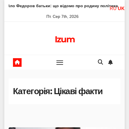
Skip
тьки: що відомо про родину політика
Молитва пресвятої
RU
UK
to
Пт. Сер 7th, 2026
content
Izum
Категорія:
Цікаві факти