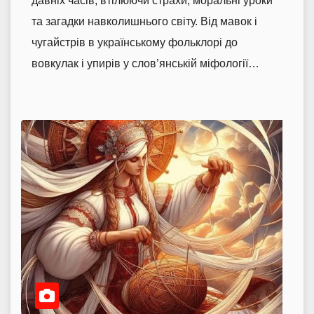
давніх часів, втілюючи страхи, моральні уроки
та загадки навколишнього світу. Від мавок і
чугайстрів в українському фольклорі до
вовкулак і упирів у слов’янській міфології…