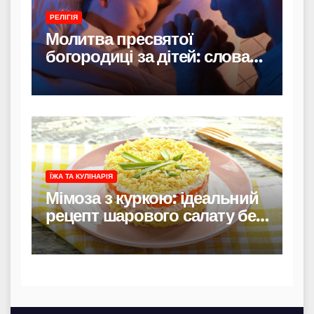
РЕЛІГІЯ
Молитва пресвятої
богородиці за дітей: слова
захисту і материнського
тепла
ЇЖА ТА КУЛІНАРІЯ
Мімоза з куркою: ідеальний
рецепт шарового салату без
риби