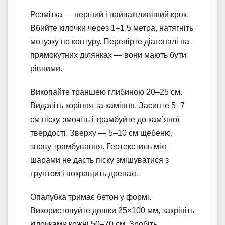
Розмітка — перший і найважливіший крок.
Вбийте кілочки через 1–1,5 метра, натягніть
мотузку по контуру. Перевірте діагоналі на
прямокутних ділянках — вони мають бути
рівними.
Викопайте траншею глибиною 20–25 см.
Видаліть коріння та каміння. Засипте 5–7
см піску, змочіть і трамбуйте до кам’яної
твердості. Зверху — 5–10 см щебеню,
знову трамбування. Геотекстиль між
шарами не дасть піску змішуватися з
ґрунтом і покращить дренаж.
Опалубка тримає бетон у формі.
Використовуйте дошки 25×100 мм, закріпіть
кілочками кожні 50–70 см. Зробіть