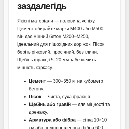
заздалегідь
Якісні матеріали — половина успіху.
Цемент обирайте марки М400 або М500 —
він дає міцний бетон М200–М250,
ідеальний для пішохідних доріжок. Пісок
беріть річковий, просіяний, без глини.
Щебінь фракції 5–20 мм забезпечить
міцність каркасу.
Цемент
— 300–350 кг на кубометр
бетону.
Пісок
— чиста, суха фракція.
Щебінь або гравій
— для міцності та
дренажу.
Арматура або фібра
— сітка 10×10
см або поліпропіленова фібра 600–