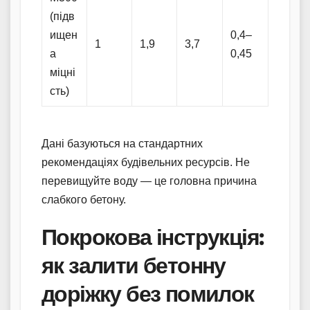
(підв
ищен
0,4–
1
1,9
3,7
а
0,45
міцні
сть)
Дані базуються на стандартних
рекомендаціях будівельних ресурсів. Не
перевищуйте воду — це головна причина
слабкого бетону.
Покрокова інструкція:
як залити бетонну
доріжку без помилок