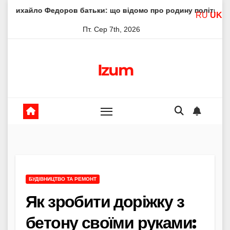
Skip
едоров батьки: що відомо про родину політика
Молитва
RU
UK
to
Пт. Сер 7th, 2026
content
Izum
БУДІВНИЦТВО ТА РЕМОНТ
Як зробити доріжку з
бетону своїми руками: