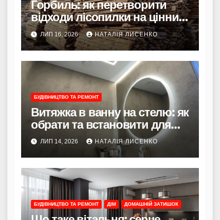
Горбиль: як перетворити
відходи лісопилки на цінний
ресурс у 2026 році
ЛИП 16, 2026
НАТАЛІЯ ЛИСЕНКО
БУДІВНИЦТВО ТА РЕМОНТ
Витяжка в ванну на стелю: як
обрати та встановити для
здорового мікроклімату
ЛИП 14, 2026
НАТАЛІЯ ЛИСЕНКО
БУДІВНИЦТВО ТА РЕМОНТ
ДІМ
ДОМАШНІЙ ЗАТИШОК
Що таке вітальня: серце