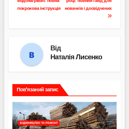
водонагрівач: повна
році: повний гайд для
покрокова інструкція
новачків і досвідчених
Від
Наталія Лисенко
Пов’язаний запис
БУДІВНИЦТВО ТА РЕМОНТ