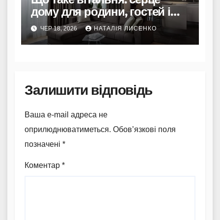
дому для родини, гостей і
щоденних ритуалів
ЧЕР 18, 2026
НАТАЛІЯ ЛИСЕНКО
Залишити відповідь
Ваша e-mail адреса не
оприлюднюватиметься.
Обов’язкові поля
позначені
*
Коментар
*