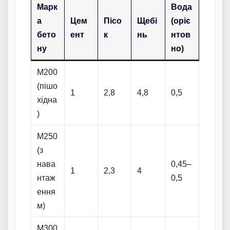
Марк
Вода
а
Цем
Пісо
Щебі
(оріє
бето
ент
к
нь
нтов
ну
но)
М200
(пішо
1
2,8
4,8
0,5
хідна
)
М250
(з
нава
0,45–
1
2,3
4
нтаж
0,5
ення
м)
М300