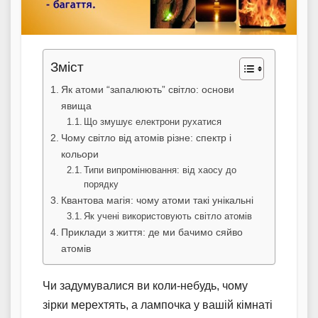
Зміст
Як атоми “запалюють” світло: основи
явища
Що змушує електрони рухатися
Чому світло від атомів різне: спектр і
кольори
Типи випромінювання: від хаосу до
порядку
Квантова магія: чому атоми такі унікальні
Як учені використовують світло атомів
Приклади з життя: де ми бачимо сяйво
атомів
Чи задумувалися ви коли-небудь, чому
зірки мерехтять, а лампочка у вашій кімнаті