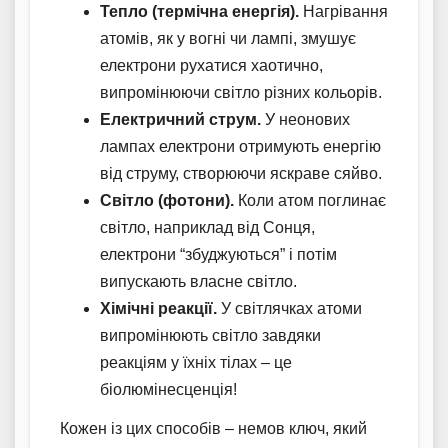
Тепло (термічна енергія).
Нагрівання
атомів, як у вогні чи лампі, змушує
електрони рухатися хаотично,
випромінюючи світло різних кольорів.
Електричний струм.
У неонових
лампах електрони отримують енергію
від струму, створюючи яскраве сяйво.
Світло (фотони).
Коли атом поглинає
світло, наприклад від Сонця,
електрони “збуджуються” і потім
випускають власне світло.
Хімічні реакції.
У світлячках атоми
випромінюють світло завдяки
реакціям у їхніх тілах – це
біолюмінесценція!
Кожен із цих способів – немов ключ, який