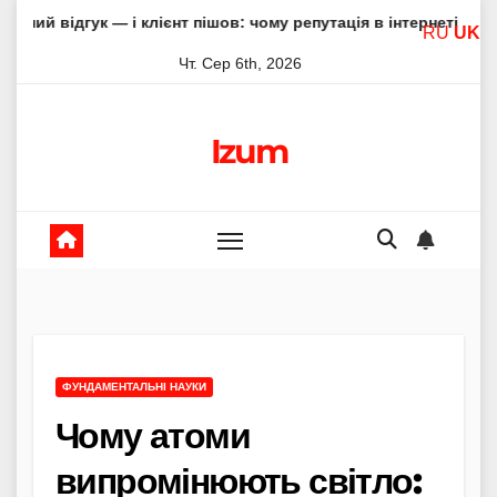
Skip
 — і клієнт пішов: чому репутація в інтернеті вирішує все
RU
UK
to
Чт. Сер 6th, 2026
content
Izum
ФУНДАМЕНТАЛЬНІ НАУКИ
Чому атоми
випромінюють світло: