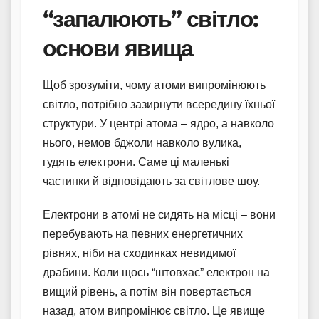
“запалюють” світло:
основи явища
Щоб зрозуміти, чому атоми випромінюють
світло, потрібно зазирнути всередину їхньої
структури. У центрі атома – ядро, а навколо
нього, немов бджоли навколо вулика,
гудять електрони. Саме ці маленькі
частинки й відповідають за світлове шоу.
Електрони в атомі не сидять на місці – вони
перебувають на певних енергетичних
рівнях, ніби на сходинках невидимої
драбини. Коли щось “штовхає” електрон на
вищий рівень, а потім він повертається
назад, атом випромінює світло. Це явище