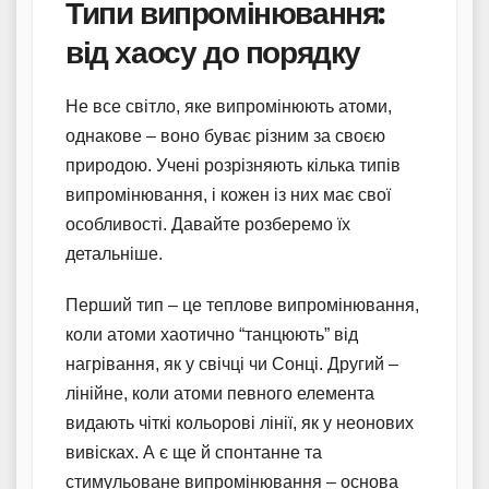
Типи випромінювання:
від хаосу до порядку
Не все світло, яке випромінюють атоми,
однакове – воно буває різним за своєю
природою. Учені розрізняють кілька типів
випромінювання, і кожен із них має свої
особливості. Давайте розберемо їх
детальніше.
Перший тип – це теплове випромінювання,
коли атоми хаотично “танцюють” від
нагрівання, як у свічці чи Сонці. Другий –
лінійне, коли атоми певного елемента
видають чіткі кольорові лінії, як у неонових
вивісках. А є ще й спонтанне та
стимульоване випромінювання – основа