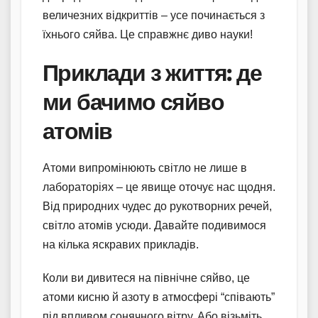
величезних відкриттів – усе починається з
їхнього сяйва. Це справжнє диво науки!
Приклади з життя: де
ми бачимо сяйво
атомів
Атоми випромінюють світло не лише в
лабораторіях – це явище оточує нас щодня.
Від природних чудес до рукотворних речей,
світло атомів усюди. Давайте подивимося
на кілька яскравих прикладів.
Коли ви дивитеся на північне сяйво, це
атоми кисню й азоту в атмосфері “співають”
під впливом сонячного вітру. Або візьміть