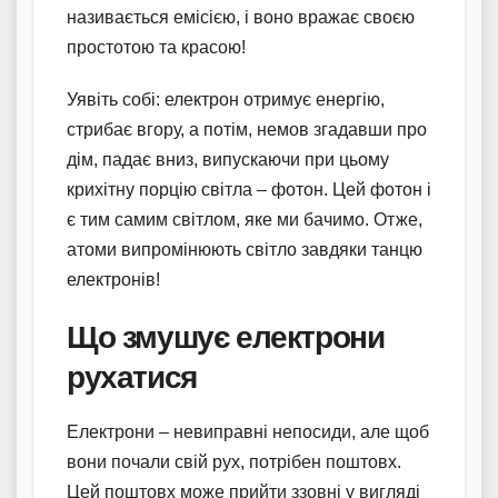
називається емісією, і воно вражає своєю
простотою та красою!
Уявіть собі: електрон отримує енергію,
стрибає вгору, а потім, немов згадавши про
дім, падає вниз, випускаючи при цьому
крихітну порцію світла – фотон. Цей фотон і
є тим самим світлом, яке ми бачимо. Отже,
атоми випромінюють світло завдяки танцю
електронів!
Що змушує електрони
рухатися
Електрони – невиправні непосиди, але щоб
вони почали свій рух, потрібен поштовх.
Цей поштовх може прийти ззовні у вигляді