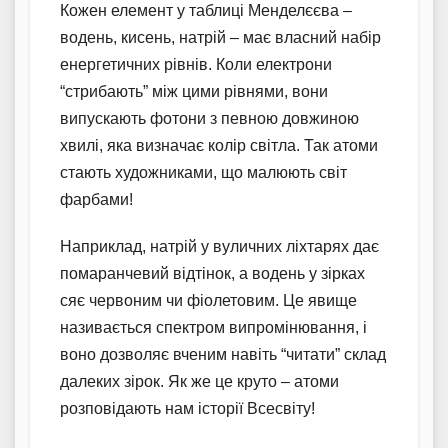
Кожен елемент у таблиці Менделєєва –
водень, кисень, натрій – має власний набір
енергетичних рівнів. Коли електрони
“стрибають” між цими рівнями, вони
випускають фотони з певною довжиною
хвилі, яка визначає колір світла. Так атоми
стають художниками, що малюють світ
фарбами!
Наприклад, натрій у вуличних ліхтарях дає
помаранчевий відтінок, а водень у зірках
сяє червоним чи фіолетовим. Це явище
називається спектром випромінювання, і
воно дозволяє вченим навіть “читати” склад
далеких зірок. Як же це круто – атоми
розповідають нам історії Всесвіту!