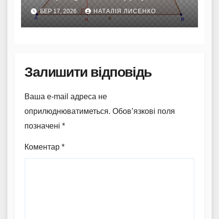
фігур до складних
БЕР 17, 2026
НАТАЛІЯ ЛИСЕНКО
розрахунків
Залишити відповідь
Ваша e-mail адреса не
оприлюднюватиметься.
Обов’язкові поля
позначені
*
Коментар
*