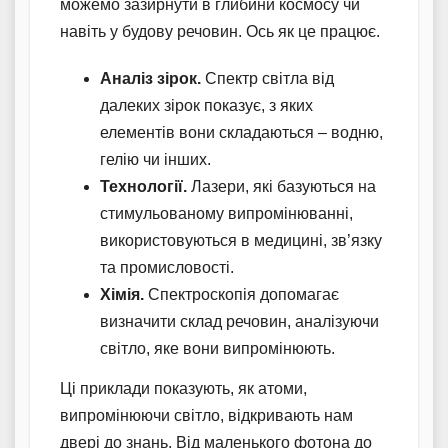
можемо зазирнути в глибини космосу чи
навіть у будову речовин. Ось як це працює.
Аналіз зірок.
Спектр світла від
далеких зірок показує, з яких
елементів вони складаються – водню,
гелію чи інших.
Технології.
Лазери, які базуються на
стимульованому випромінюванні,
використовуються в медицині, зв’язку
та промисловості.
Хімія.
Спектроскопія допомагає
визначити склад речовин, аналізуючи
світло, яке вони випромінюють.
Ці приклади показують, як атоми,
випромінюючи світло, відкривають нам
двері до знань. Від маленького фотона до