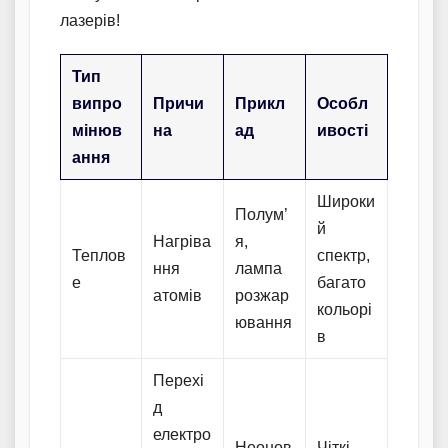
лазерів!
Тип
випро
Причи
Прикл
Особл
мінюв
на
ад
ивості
ання
Широки
Полум’
й
Нагріва
я,
Теплов
спектр,
ння
лампа
е
багато
атомів
розжар
кольорі
ювання
в
Перехі
д
електро
Неонов
Чіткі