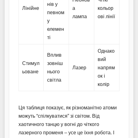
нів у
Лінійне
а
кольор
певном
лампа
ові лінії
у
елемен
ті
Однако
Вплив
вий
Стимул
зовніш
Лазер
напрям
ьоване
нього
ок і
світла
колір
Ця таблиця показує, як різноманітно атоми
можуть “спілкуватися” зі світом. Від
хаотичного танцю у вогні до чіткого
лазерного променя – усе це їхня робота. І