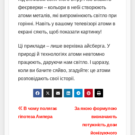
феєрверки – кольори в небі створюють
атоми металів, які випромінюють світло при
горінні. Навіть у вашому телевізорі атоми в
екрані сяють, щоб показати картинку!
Ці приклади – лише верхівка айсберга. У
природі й технологіях атоми невтомно
працюють, даруючи нам світло. І щоразу,
коли ви бачите сяйво, згадуйте: це атоми
розповідають свої історії.
Навігація
В чому полягає
За якою формулою
гіпотеза Ампера
визначають
записів
потужність дози
йонізуючого