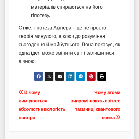
матеріалів спираються на його
гіпотезу.
Отже, гіпотеза Ампера – це не просто
теорія минулого, а ключ до розуміння
сьогодення й майбутнього. Вона показує, як
одна ідея може змінити світ і залишитися
вічною.
Навігація
В чому
Чому атоми
вимірюється
випромінюють світло:
записів
абсолютна вологість
таємниці квантового
повітря
сяйва