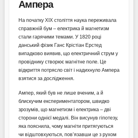
Ампера
На початку XIX століття наука переживала
справжній бум – електрика й магнетизм
стали гарячими темами. У 1820 році
данський фізик Ганс Крістіан Ерстед
випадково виявив, що електричний струм у
провіднику створює магнітне поле. Це
відкриття потрясло світ і надихнуло Ампера
взятися за дослідження.
Ампер, який був не лише вченим, а й
блискучим експериментатором, швидко
зрозумів, що магнетизм і електрика – дві
сторони однієї медалі. Він висунув гіпотезу,
яка пояснила, чому магніти притягуються
чи відштовхуються, пов’язавши це з рухом