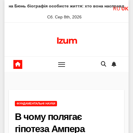
Skip
іографія особисте життя: хто вона насправді
Елена Філ
RU
UK
to
Сб. Сер 8th, 2026
content
Izum
ФУНДАМЕНТАЛЬНІ НАУКИ
В чому полягає
гіпотеза Ампера