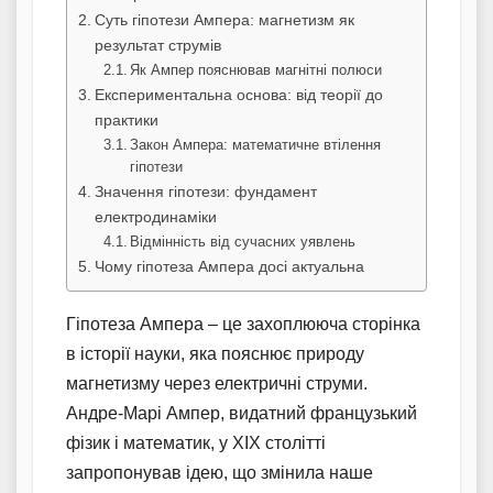
Суть гіпотези Ампера: магнетизм як
результат струмів
Як Ампер пояснював магнітні полюси
Експериментальна основа: від теорії до
практики
Закон Ампера: математичне втілення
гіпотези
Значення гіпотези: фундамент
електродинаміки
Відмінність від сучасних уявлень
Чому гіпотеза Ампера досі актуальна
Гіпотеза Ампера – це захоплююча сторінка
в історії науки, яка пояснює природу
магнетизму через електричні струми.
Андре-Марі Ампер, видатний французький
фізик і математик, у XIX столітті
запропонував ідею, що змінила наше