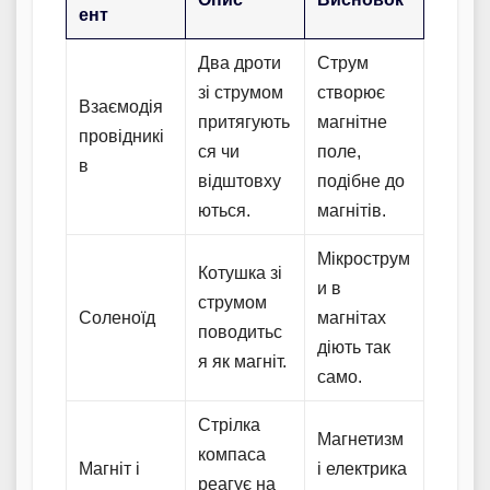
ент
Два дроти
Струм
зі струмом
створює
Взаємодія
притягують
магнітне
провідникі
ся чи
поле,
в
відштовху
подібне до
ються.
магнітів.
Мікрострум
Котушка зі
и в
струмом
Соленоїд
магнітах
поводитьс
діють так
я як магніт.
само.
Стрілка
Магнетизм
компаса
Магніт і
і електрика
реагує на