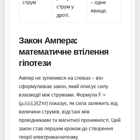
струм
– одне
струм у
явище.
дроті.
Закон Ампера:
математичне втілення
гіпотези
Ампер не зупинився на словах – він
сформулював закон, який описує силу
взаємодії між струмами. Формула F =
(μ₀I₁I₂L)/(2πr) показує, як сила залежить від
величини струмів, відстані між
провідниками та магнітної проникності. Цей
закон став першим кроком до створення
теорії електромагнетизму.