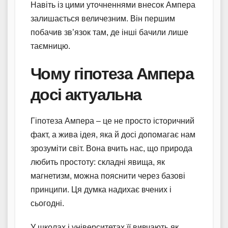
Навіть із цими уточненнями внесок Ампера
залишається величезним. Він першим
побачив зв’язок там, де інші бачили лише
таємницю.
Чому гіпотеза Ампера
досі актуальна
Гіпотеза Ампера – це не просто історичний
факт, а жива ідея, яка й досі допомагає нам
зрозуміти світ. Вона вчить нас, що природа
любить простоту: складні явища, як
магнетизм, можна пояснити через базові
принципи. Ця думка надихає вчених і
сьогодні.
У школах і університетах її вивчають як