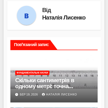
Від
Наталія Лисенко
Пов’язаний запис
ФУНДАМЕНТАЛЬНІ НАУКИ
Скільки сантиметрів в
одному метрі: точна
формула та приховані
БЕР 19, 2026
НАТАЛІЯ ЛИСЕНКО
нюанси