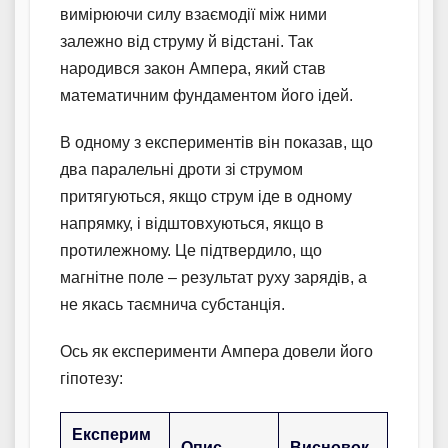
вимірюючи силу взаємодії між ними
залежно від струму й відстані. Так
народився закон Ампера, який став
математичним фундаментом його ідей.
В одному з експериментів він показав, що
два паралельні дроти зі струмом
притягуються, якщо струм іде в одному
напрямку, і відштовхуються, якщо в
протилежному. Це підтвердило, що
магнітне поле – результат руху зарядів, а
не якась таємнича субстанція.
Ось як експерименти Ампера довели його
гіпотезу:
Експерим
Опис
Висновок