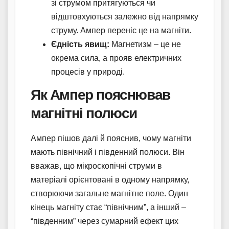
зі струмом притягуються чи
відштовхуються залежно від напрямку
струму. Ампер переніс це на магніти.
Єдність явищ:
Магнетизм – це не
окрема сила, а прояв електричних
процесів у природі.
Як Ампер пояснював
магнітні полюси
Ампер пішов далі й пояснив, чому магніти
мають північний і південний полюси. Він
вважав, що мікроскопічні струми в
матеріалі орієнтовані в одному напрямку,
створюючи загальне магнітне поле. Один
кінець магніту стає “північним”, а інший –
“південним” через сумарний ефект цих