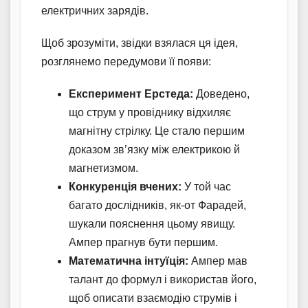
електричних зарядів.
Щоб зрозуміти, звідки взялася ця ідея,
розглянемо передумови її появи:
Експеримент Ерстеда:
Доведено,
що струм у провіднику відхиляє
магнітну стрілку. Це стало першим
доказом зв’язку між електрикою й
магнетизмом.
Конкуренція вчених:
У той час
багато дослідників, як-от Фарадей,
шукали пояснення цьому явищу.
Ампер прагнув бути першим.
Математична інтуїція:
Ампер мав
талант до формул і використав його,
щоб описати взаємодію струмів і