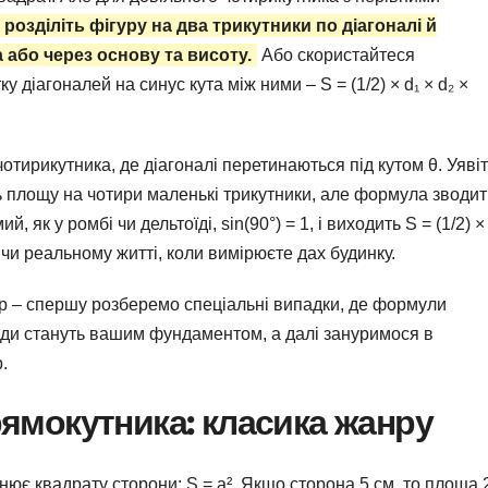
 розділіть фігуру на два трикутники по діагоналі й
 або через основу та висоту.
Або скористайтеся
діагоналей на синус кута між ними – S = (1/2) × d₁ × d₂ ×
отирикутника, де діагоналі перетинаються під кутом θ. Уявіт
ять площу на чотири маленькі трикутники, але формула зводит
 як у ромбі чи дельтоїді, sin(90°) = 1, і виходить S = (1/2) ×
х чи реальному житті, коли вимірюєте дах будинку.
ор – спершу розберемо спеціальні випадки, де формули
оди стануть вашим фундаментом, а далі зануримося в
.
ямокутника: класика жанру
внює квадрату сторони: S = a². Якщо сторона 5 см, то площа 