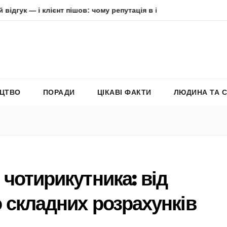
і клієнт пішов: чому репутація в інтернеті вирішує все
А
ЕЦТВО
ПОРАДИ
ЦІКАВІ ФАКТИ
ЛЮДИНА ТА 
 чотирикутника: від
о складних розрахунків