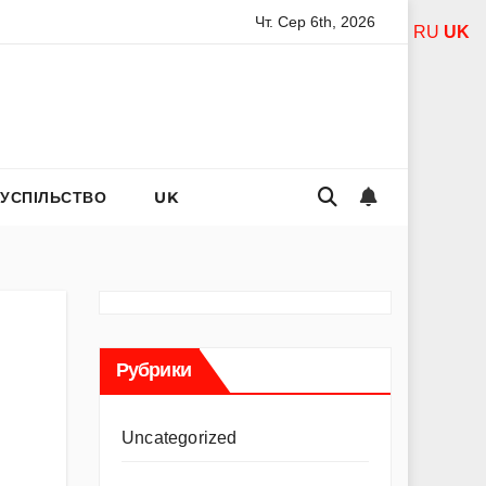
Чт. Сер 6th, 2026
дель Асанті: від порнозірки до співачки з хітами на радіо
RU
UK
СУСПІЛЬСТВО
UK
Рубрики
Uncategorized