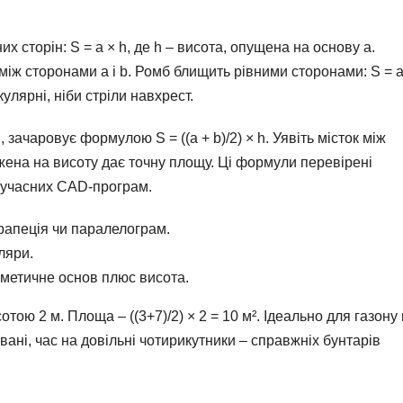
 сторін: S = a × h, де h – висота, опущена на основу a.
м між сторонами a і b. Ромб блищить рівними сторонами: S = a
икулярні, ніби стріли навхрест.
зачаровує формулою S = ((a + b)/2) × h. Уявіть місток між
ена на висоту дає точну площу. Ці формули перевірені
 сучасних CAD-програм.
трапеція чи паралелограм.
ляри.
фметичне основ плюс висота.
отою 2 м. Площа – ((3+7)/2) × 2 = 10 м². Ідеально для газону
вані, час на довільні чотирикутники – справжніх бунтарів