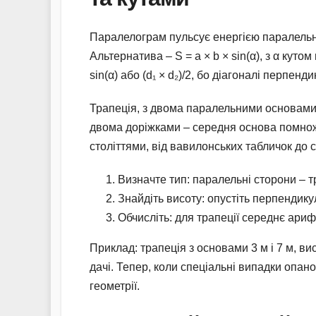
Паралелограм пульсує енергією паралельних
Альтернатива – S = a × b × sin(α), з α куто
sin(α) або (d₁ × d₂)/2, бо діагоналі перпенд
Трапеція, з двома паралельними основами, 
двома доріжками – середня основа помнож
століттями, від вавилонських табличок до
Визначте тип: паралельні сторони – 
Знайдіть висоту: опустіть перпендику
Обчисліть: для трапеції середнє ари
Приклад: трапеція з основами 3 м і 7 м, вис
дачі. Тепер, коли спеціальні випадки опано
геометрії.