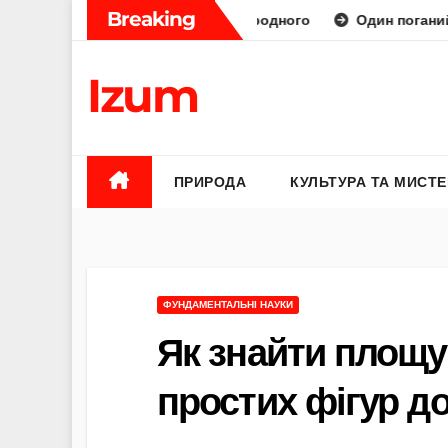
Skip
Breaking
ораторний діамант від природного
Один поганий відгук — 
to
content
Izum
ПРИРОДА
КУЛЬТУРА ТА МИСТ
ФУНДАМЕНТАЛЬНІ НАУКИ
Як знайти площу
простих фігур д