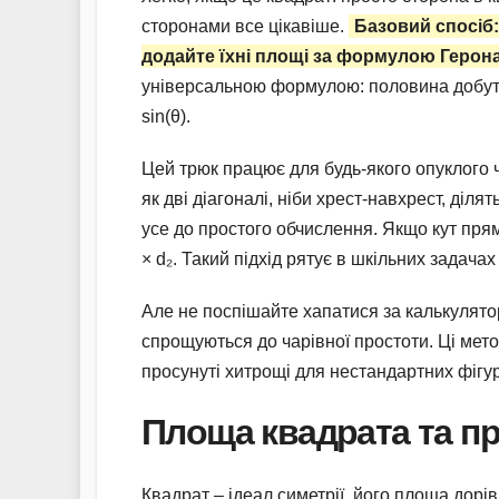
сторонами все цікавіше.
Базовий спосіб:
додайте їхні площі за формулою Герона
універсальною формулою: половина добутку 
sin(θ).
Цей трюк працює для будь-якого опуклого ч
як дві діагоналі, ніби хрест-навхрест, діл
усе до простого обчислення. Якщо кут прямий,
× d₂. Такий підхід рятує в шкільних задача
Але не поспішайте хапатися за калькулят
спрощуються до чарівної простоти. Ці мет
просунуті хитрощі для нестандартних фігур
Площа квадрата та пр
Квадрат – ідеал симетрії, його площа дорі