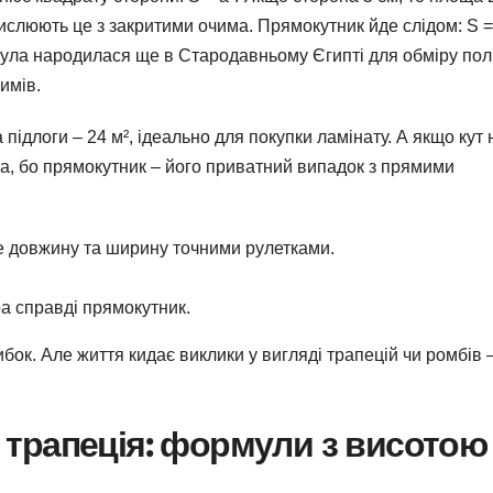
числюють це з закритими очима. Прямокутник йде слідом: S =
рмула народилася ще в Стародавньому Єгипті для обміру пол
имів.
 підлоги – 24 м², ідеально для покупки ламінату. А якщо кут 
а, бо прямокутник – його приватний випадок з прямими
 довжину та ширину точними рулетками.
ра справді прямокутник.
бок. Але життя кидає виклики у вигляді трапецій чи ромбів 
 трапеція: формули з висотою