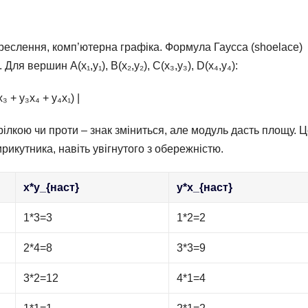
реслення, комп’ютерна графіка. Формула Гаусса (shoelace)
я вершин A(x₁,y₁), B(x₂,y₂), C(x₃,y₃), D(x₄,y₄):
x₃ + y₃x₄ + y₄x₁) |
ілкою чи проти – знак зміниться, але модуль дасть площу. 
рикутника, навіть увігнутого з обережністю.
x*y_{наст}
y*x_{наст}
1*3=3
1*2=2
2*4=8
3*3=9
3*2=12
4*1=4