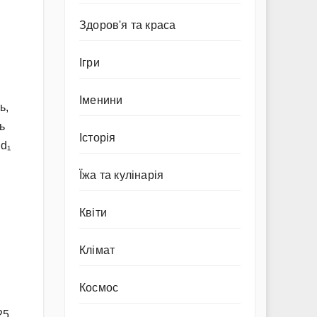
Здоров'я та краса
Ігри
Іменини
ь,
ь
Історія
 d₁
Їжа та кулінарія
Квіти
Клімат
Космос
25