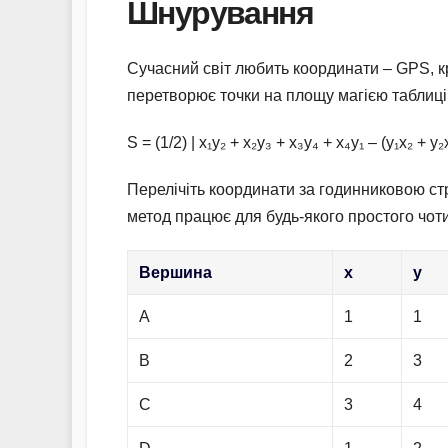
Шнурування
Сучасний світ любить координати – GPS, к
перетворює точки на площу магією таблиці. Дл
S = (1/2) | x₁y₂ + x₂y₃ + x₃y₄ + x₄y₁ – (y₁x₂ + y₂
Перелічіть координати за годинниковою стр
метод працює для будь-якого простого чоти
Вершина
x
y
A
1
1
B
2
3
C
3
4