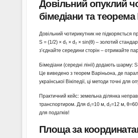
Довільний опуклий чо
бімедіани та теорема
Довільний чотирикутник не підкоряється п
S = (1/2) × d₁ × d₂ × sin(θ) – золотий станд
з’єднайте середини сторін – отримайте па
Бімедіани (середні лінії) додають шарму: S 
Це виведено з теорем Варіньона, де парал
української Вікіпедії, ці методи точні для о
Практичний кейс: земельна ділянка неправ
транспортиром. Для d₁=10 м, d₂=12 м, θ=60°
для податків!
Площа за координата