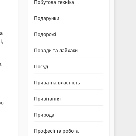
Побутова техніка
Подарунки
ла
Подорожі
і,
Поради та лайхаки
и.
Посуд
Приватна власність
Привітання
во
Природа
Професії та робота