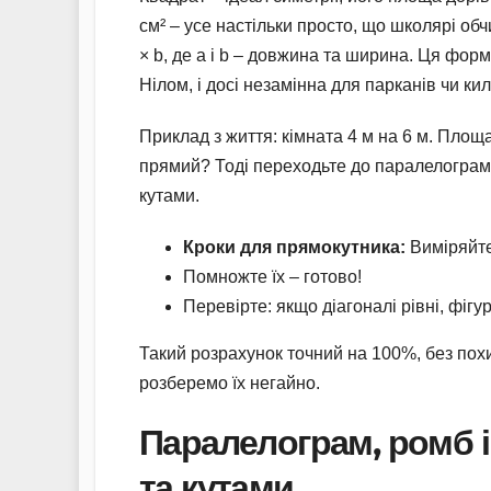
см² – усе настільки просто, що школярі об
× b, де a і b – довжина та ширина. Ця фо
Нілом, і досі незамінна для парканів чи кил
Приклад з життя: кімната 4 м на 6 м. Площа
прямий? Тоді переходьте до паралелограм
кутами.
Кроки для прямокутника:
Виміряйте
Помножте їх – готово!
Перевірте: якщо діагоналі рівні, фігу
Такий розрахунок точний на 100%, без похи
розберемо їх негайно.
Паралелограм, ромб і
та кутами