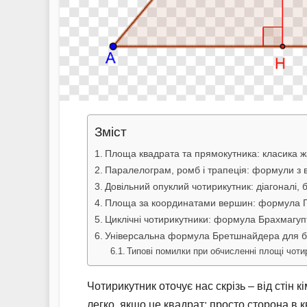
Зміст
Площа квадрата та прямокутника: класика 
Паралелограм, ромб і трапеція: формули з 
Довільний опуклий чотирикутник: діагоналі, 
Площа за координатами вершин: формула 
Циклічні чотирикутники: формула Брахмагуп
Універсальна формула Бретшнайдера для бу
Типові помилки при обчисленні площі чоти
Чотирикутник оточує нас скрізь – від стін 
легко, якщо це квадрат: просто сторона в 