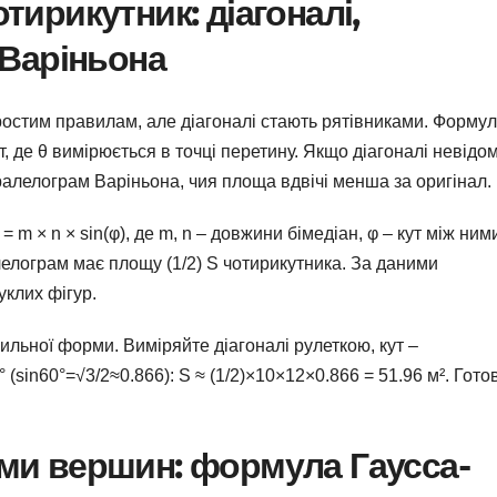
тирикутник: діагоналі,
 Варіньона
ростим правилам, але діагоналі стають рятівниками. Форму
арт, де θ вимірюється в точці перетину. Якщо діагоналі невідом
ралелограм Варіньона, чия площа вдвічі менша за оригінал.
= m × n × sin(φ), де m, n – довжини бімедіан, φ – кут між ним
елограм має площу (1/2) S чотирикутника. За даними
пуклих фігур.
ильної форми. Виміряйте діагоналі рулеткою, кут –
 (sin60°=√3/2≈0.866): S ≈ (1/2)×10×12×0.866 = 51.96 м². Гото
ми вершин: формула Гаусса-