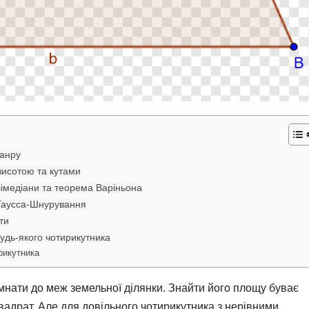
жанру
висотою та кутами
бімедіани та теорема Варіньона
Гаусса-Шнурування
ти
дь-якого чотирикутника
рикутника
кімнати до меж земельної ділянки. Знайти його площу буває
квадрат. Але для довільного чотирикутника з нерівними