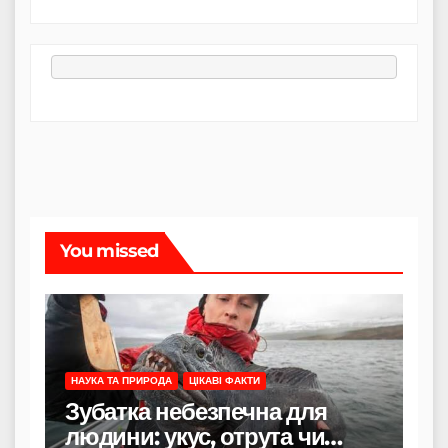
You missed
НАУКА ТА ПРИРОДА
ЦІКАВІ ФАКТИ
Зубатка небезпечна для
людини: укус, отрута чи