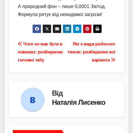
А природний фон – лише 0,0001 Зв/год.
Формула рятує від невидимої загрози!
Навігація
Чого не має бути в
Які є види робочого
новинах: розбираємо
тижня: розбираємо всі
записів
головні табу
варіанти
Від
Наталія Лисенко