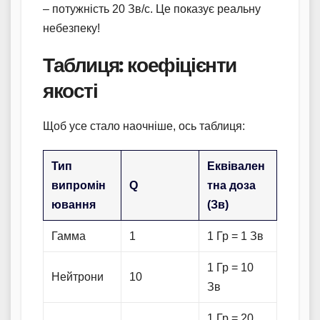
– потужність 20 Зв/с. Це показує реальну
небезпеку!
Таблиця: коефіцієнти
якості
Щоб усе стало наочніше, ось таблиця:
Тип
Еквівален
випромін
Q
тна доза
ювання
(Зв)
Гамма
1
1 Гр = 1 Зв
1 Гр = 10
Нейтрони
10
Зв
1 Гр = 20