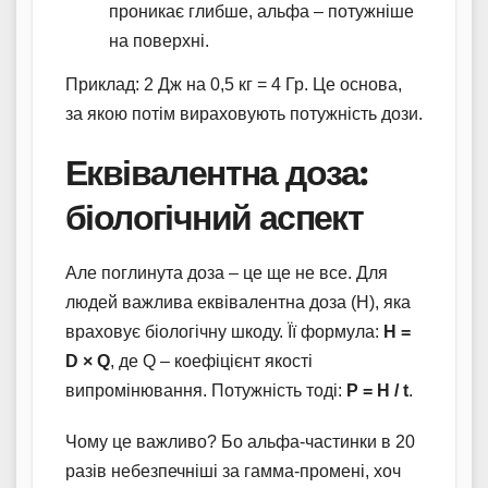
проникає глибше, альфа – потужніше
на поверхні.
Приклад: 2 Дж на 0,5 кг = 4 Гр. Це основа,
за якою потім вираховують потужність дози.
Еквівалентна доза:
біологічний аспект
Але поглинута доза – це ще не все. Для
людей важлива еквівалентна доза (H), яка
враховує біологічну шкоду. Її формула:
H =
D × Q
, де Q – коефіцієнт якості
випромінювання. Потужність тоді:
P = H / t
.
Чому це важливо? Бо альфа-частинки в 20
разів небезпечніші за гамма-промені, хоч