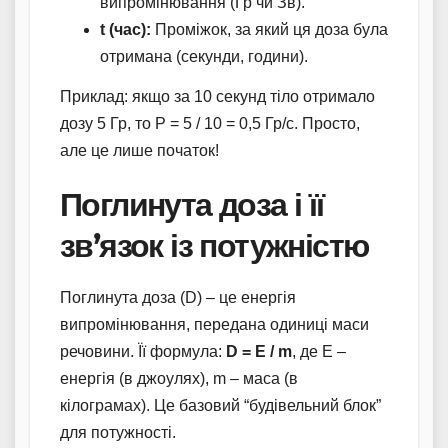
випромінювання (Гр чи Зв).
t (час):
Проміжок, за який ця доза була
отримана (секунди, години).
Приклад: якщо за 10 секунд тіло отримало
дозу 5 Гр, то P = 5 / 10 = 0,5 Гр/с. Просто,
але це лише початок!
Поглинута доза і її
зв’язок із потужністю
Поглинута доза (D) – це енергія
випромінювання, передана одиниці маси
речовини. Її формула:
D = E / m
, де E –
енергія (в джоулях), m – маса (в
кілограмах). Це базовий “будівельний блок”
для потужності.