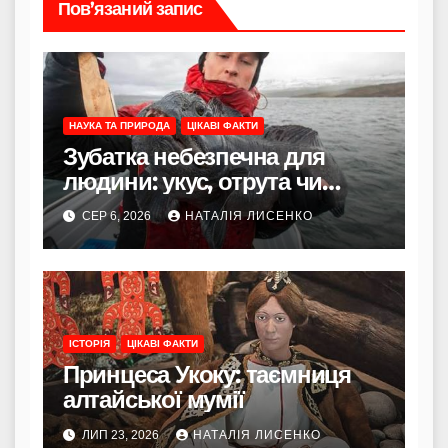
Пов’язаний запис
НАУКА ТА ПРИРОДА
ЦІКАВІ ФАКТИ
Зубатка небезпечна для
людини: укус, отрута чи
лише зовнішність
СЕР 6, 2026
НАТАЛІЯ ЛИСЕНКО
ІСТОРІЯ
ЦІКАВІ ФАКТИ
Принцеса Укоку: таємниця
алтайської мумії
ЛИП 23, 2026
НАТАЛІЯ ЛИСЕНКО