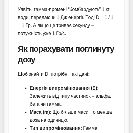
Уявіть: гамма-промені “бомбардують” 1 кг
води, передаючи 1 Дж енергії. Тоді D = 1 / 1
= 1 Гр. А якщо це триває секунду –
потужність уже 1 Гр/с.
Як порахувати поглинуту
дозу
Щоб знайти D, потрібні такі дані:
Енергія випромінювання (E):
Залежить від типу частинок – альфа,
бета чи гамма.
Маса (m):
Що більше маси, то менша
доза на одиницю.
Тип випромінювання:
Гамма