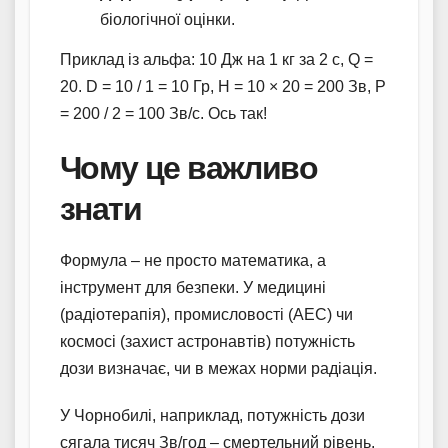
біологічної оцінки.
Приклад із альфа: 10 Дж на 1 кг за 2 с, Q =
20. D = 10 / 1 = 10 Гр, H = 10 × 20 = 200 Зв, P
= 200 / 2 = 100 Зв/с. Ось так!
Чому це важливо
знати
Формула – не просто математика, а
інструмент для безпеки. У медицині
(радіотерапія), промисловості (АЕС) чи
космосі (захист астронавтів) потужність
дози визначає, чи в межах норми радіація.
У Чорнобилі, наприклад, потужність дози
сягала тисяч Зв/год – смертельний рівень.