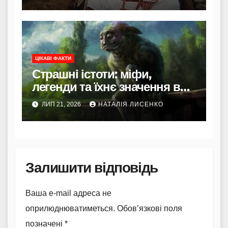
ЦІКАВІ ФАКТИ
Страшні істоти: міфи,
легенди та їхнє значення в
культурі
ЛИП 21, 2026
НАТАЛІЯ ЛИСЕНКО
Залишити відповідь
Ваша e-mail адреса не
оприлюднюватиметься.
Обов’язкові поля
позначені
*