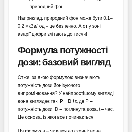
природний фон.
Наприклад, природний фон може бути 0,1–
0,2 мкЗв/год – це безпечно. А от у зоні
аварії цифри злітають до тисяч!
Формула потужності
дози: базовий вигляд
Отже, за якою формулою визначають
потужність дози йонізуючого
випромінювання? У найпростішому вигляді
вона виглядає так:
P = D / t
, де P –
потужність дози, D – поглинута доза, t – час.
Це основа, із якої все починається.
Ця формула – як ключ до скрині: вона