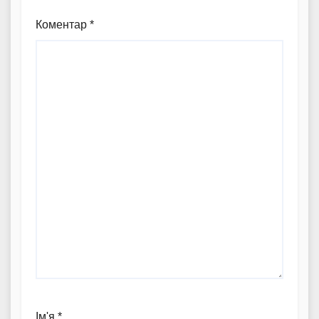
Коментар
*
Ім'я
*