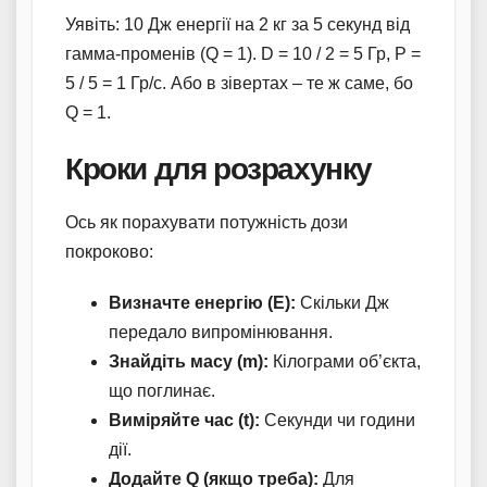
Уявіть: 10 Дж енергії на 2 кг за 5 секунд від
гамма-променів (Q = 1). D = 10 / 2 = 5 Гр, P =
5 / 5 = 1 Гр/с. Або в зівертах – те ж саме, бо
Q = 1.
Кроки для розрахунку
Ось як порахувати потужність дози
покроково:
Визначте енергію (E):
Скільки Дж
передало випромінювання.
Знайдіть масу (m):
Кілограми об’єкта,
що поглинає.
Виміряйте час (t):
Секунди чи години
дії.
Додайте Q (якщо треба):
Для