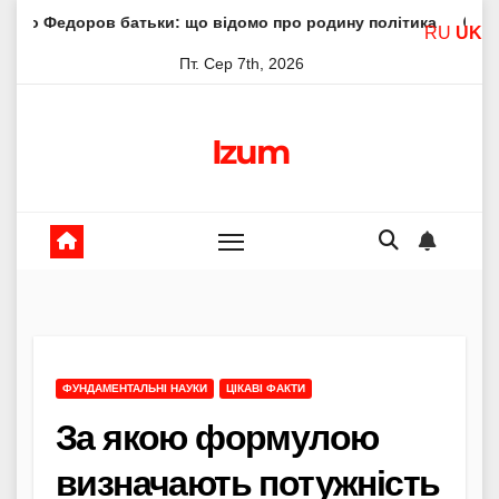
Skip
ов батьки: що відомо про родину політика
Молитва прес
RU
UK
to
Пт. Сер 7th, 2026
content
Izum
ФУНДАМЕНТАЛЬНІ НАУКИ
ЦІКАВІ ФАКТИ
За якою формулою
визначають потужність