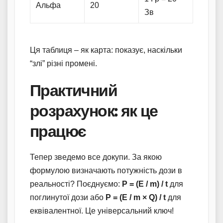
Альфа
20
Зв
Ця таблиця – як карта: показує, наскільки
“злі” різні промені.
Практичний
розрахунок: як це
працює
Тепер зведемо все докупи. За якою
формулою визначають потужність дози в
реальності? Поєднуємо:
P = (E / m) / t
для
поглинутої дози або
P = (E / m × Q) / t
для
еквівалентної. Це універсальний ключ!