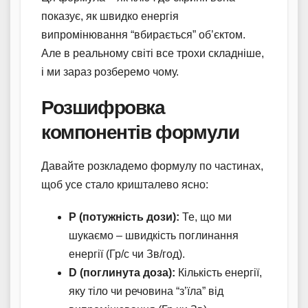
показує, як швидко енергія
випромінювання “вбирається” об’єктом.
Але в реальному світі все трохи складніше,
і ми зараз розберемо чому.
Розшифровка
компонентів формули
Давайте розкладемо формулу по частинах,
щоб усе стало кришталево ясно:
P (потужність дози):
Те, що ми
шукаємо – швидкість поглинання
енергії (Гр/с чи Зв/год).
D (поглинута доза):
Кількість енергії,
яку тіло чи речовина “з’їла” від