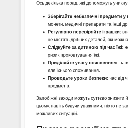
Ось декілька порад, які допоможуть уникнут
Зберігайте небезпечні предмети у 
монети, медичні препарати та інші др
Регулярно перевіряйте іграшки:
впе
не містять дрібних деталей, які можн
Слідкуйте за дитиною під час їжі:
не
ризик проковтування їжі.
Приділяйте увагу поясненням:
навч
для їхнього споживання.
Проводьте уроки безпеки:
час від 
предметів.
Запобіжні заходи можуть суттєво знизити 
цьому, навіть будучи уважними, ніхто не з
можливих ситуацій.