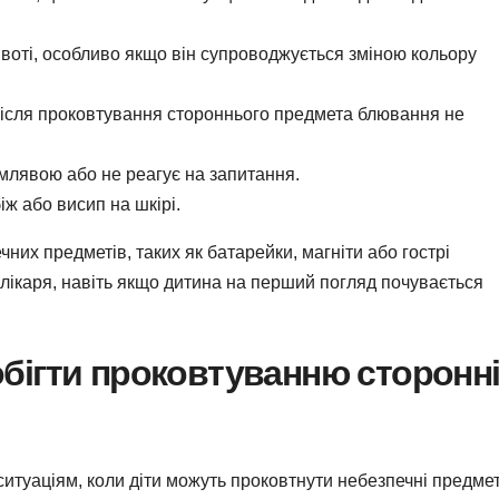
воті, особливо якщо він супроводжується зміною кольору
ісля проковтування стороннього предмета блювання не
млявою або не реагує на запитання.
ж або висип на шкірі.
них предметів, таких як батарейки, магніти або гострі
 лікаря, навіть якщо дитина на перший погляд почувається
обігти проковтуванню сторонн
ситуаціям, коли діти можуть проковтнути небезпечні предмет