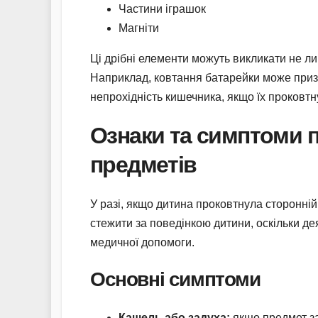
Частини іграшок
Магніти
Ці дрібні елементи можуть викликати не ли
Наприклад, ковтання батарейки може призве
непрохідність кишечника, якщо їх проковтн
Ознаки та симптоми 
предметів
У разі, якщо дитина проковтнула сторонні
стежити за поведінкою дитини, оскільки д
медичної допомоги.
Основні симптоми
Кашель або задуха:
якщо предмет за