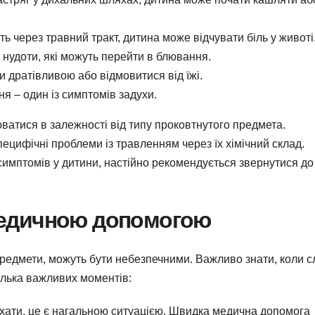
ь через травний тракт, дитина може відчувати біль у животі
нудоти, які можуть перейти в блювання.
 дратівливою або відмовитися від їжі.
я – один із симптомів задухи.
ватися в залежності від типу проковтнутого предмета.
ецифічні проблеми із травленням через їх хімічний склад.
симптомів у дитини, настійно рекомендується звернутися до
медичною допомогою
предмети, можуть бути небезпечними. Важливо знати, коли с
ілька важливих моментів:
хати, це є нагальною ситуацією. Швидка медична допомога