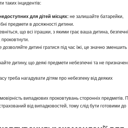
и таких інцидентів:
недоступних для дітей місцях:
не залишайте батарейки,
ібні предмети в досяжності дитини.
вніться, що всі іграшки, з якими грає ваша дитина, безпечні
а проковтнути.
 дозволяйте дитині гратися під час їжі, це значно зменшить
айте дитину, що деякі предмети небезпечні та не призначен
часу треба нагадувати дітям про небезпеку від деяких
ймовірність випадкових проковтувань сторонніх предметів. 
астрахований від випадковостей, тому слід бути готовими до