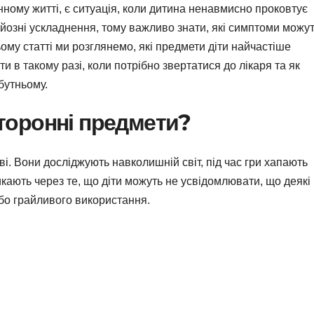
нному житті, є ситуація, коли дитина ненавмисно проковтує
йозні ускладнення, тому важливо знати, які симптоми можу
ьому статті ми розглянемо, які предмети діти найчастіше
 в такому разі, коли потрібно звертатися до лікаря та як
бутньому.
торонні предмети?
иві. Вони досліджують навколишній світ, під час гри хапають
кають через те, що діти можуть не усвідомлювати, що деякі
бо грайливого використання.