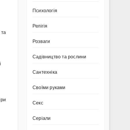
Психологія
Релігія
 та
Розваги
Садівництво та рослини
і
Сантехніка
Своїми руками
При
Секс
Серіали