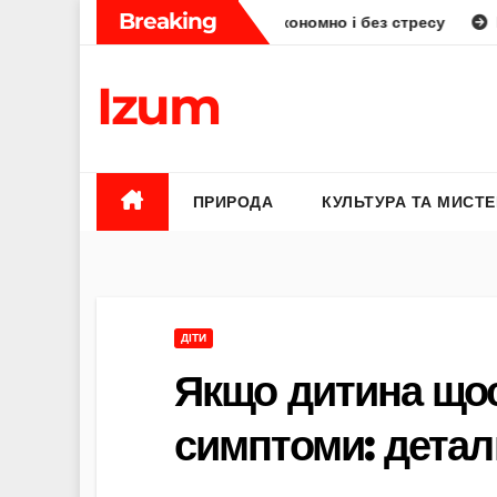
Skip
Breaking
: як планувати смачно, економно і без стресу
Елена Бюнь
to
content
Izum
ПРИРОДА
КУЛЬТУРА ТА МИСТ
ДІТИ
Якщо дитина щос
симптоми: детал