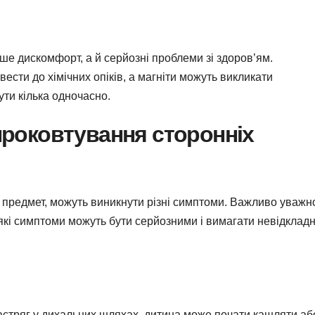
ше дискомфорт, а й серйозні проблеми зі здоров’ям.
сти до хімічних опіків, а магніти можуть викликати
ути кілька одночасно.
проковтування сторонніх
й предмет, можуть виникнути різні симптоми. Важливо уважн
еякі симптоми можуть бути серйозними і вимагати невідкладн
стряг у дихальних шляхах, дитина може почати кашляти аб