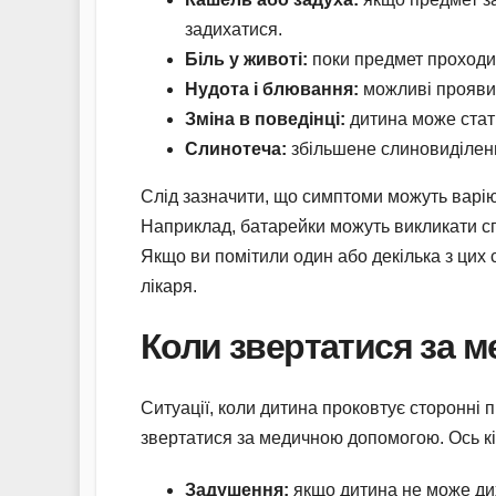
задихатися.
Біль у животі:
поки предмет проходит
Нудота і блювання:
можливі прояви 
Зміна в поведінці:
дитина може стати
Слинотеча:
збільшене слиновиділенн
Слід зазначити, що симптоми можуть варію
Наприклад, батарейки можуть викликати сп
Якщо ви помітили один або декілька з цих 
лікаря.
Коли звертатися за 
Ситуації, коли дитина проковтує сторонні 
звертатися за медичною допомогою. Ось к
Задушення:
якщо дитина не може ди