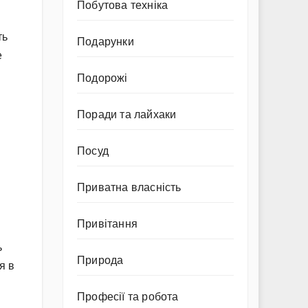
Побутова техніка
ть
Подарунки
е
Подорожі
Поради та лайхаки
Посуд
Приватна власність
Привітання
ь
Природа
я в
Професії та робота