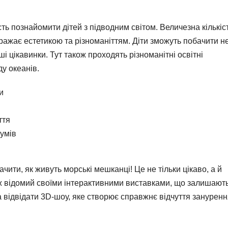
ь познайомити дітей з підводним світом. Величезна кількіс
ражає естетикою та різноманіттям. Діти зможуть побачити н
нші цікавинки. Тут також проходять різноманітні освітні
у океанів.
и
ття
умів
ачити, як живуть морські мешканці! Це не тільки цікаво, а й
ож відомий своїми інтерактивними виставками, що залишают
 відвідати 3D-шоу, яке створює справжнє відчуття зануренн