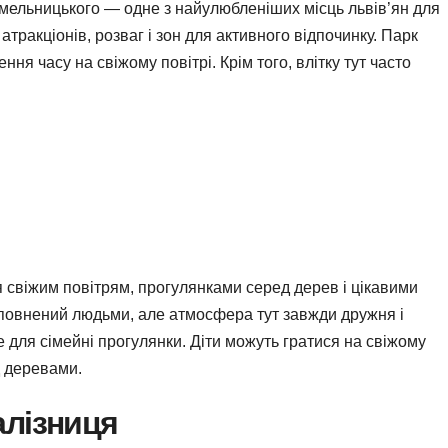
 Хмельницького — одне з найулюбленіших місць львів’ян для
 атракціонів, розваг і зон для активного відпочинку. Парк
ня часу на свіжому повітрі. Крім того, влітку тут часто
 свіжим повітрям, прогулянками серед дерев і цікавими
еповнений людьми, але атмосфера тут завжди дружня і
е для сімейні прогулянки. Діти можуть гратися на свіжому
д деревами.
алізниця