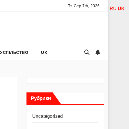
Пт. Сер 7th, 2026
есвятої богородиці за дітей: слова захисту і материнського 
RU
UK
СУСПІЛЬСТВО
UK
Рубрики
Uncategorized