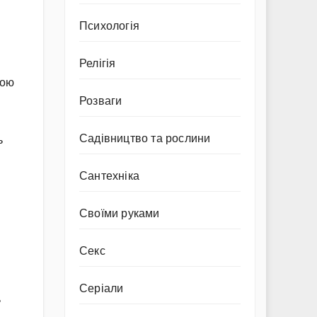
Психологія
Релігія
ною
Розваги
Садівництво та рослини
ь
Сантехніка
Своїми руками
Секс
Серіали
ь