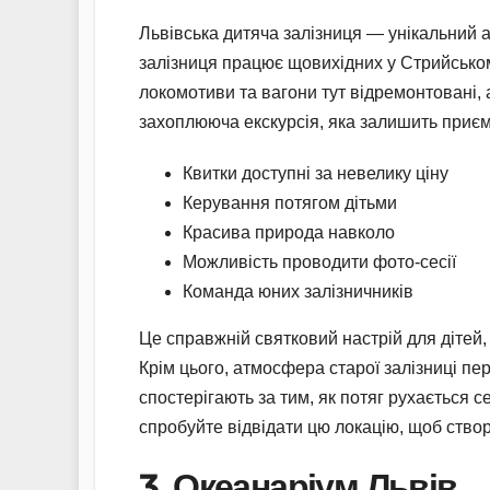
Львівська дитяча залізниця — унікальний а
залізниця працює щовихідних у Стрийському
локомотиви та вагони тут відремонтовані, а
захоплююча екскурсія, яка залишить приєм
Квитки доступні за невелику ціну
Керування потягом дітьми
Красива природа навколо
Можливість проводити фото-сесії
Команда юних залізничників
Це справжній святковий настрій для дітей,
Крім цього, атмосфера старої залізниці пер
спостерігають за тим, як потяг рухається 
спробуйте відвідати цю локацію, щоб ство
3. Океанаріум Львів