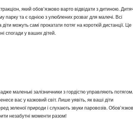
тракціон, який обов’язково варто відвідати з дитиною. Дитя
 парку та є однією з улюблених розваг для малечі. Всі
 діти можуть самі прокатати потяг на короткій дистанції. Це
ні спогади у ваших дітей.
 адже маленькі залізничники з гордістю управляють потягом
енесе вас у казковий світ. Лише уявіть, як ваші діти
серед зеленої природи і слухають звуки паровозів. Обов’язко
рити незабутні моменти разом!