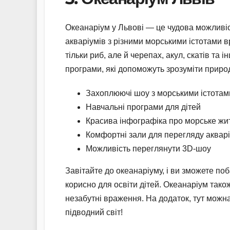
Океанаріум у Львові — це чудова можливіст
акваріумів з різними морськими істотами в
тільки риб, але й черепах, акул, скатів та і
програми, які допоможуть зрозуміти природ
Захоплюючі шоу з морськими істотам
Навчальні програми для дітей
Красива інфографіка про морське жи
Комфортні зали для перегляду акварі
Можливість переглянути 3D-шоу
Завітайте до океанаріуму, і ви зможете поб
корисно для освіти дітей. Океанаріум так
незабутні враження. На додаток, тут можна
підводний світ!