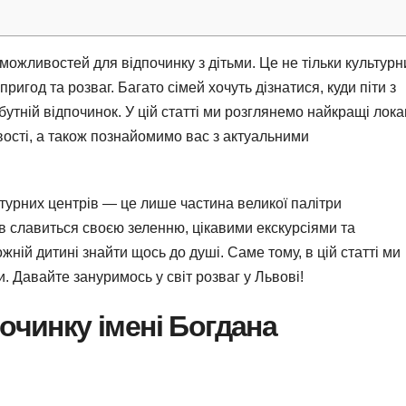
 можливостей для відпочинку з дітьми. Це не тільки культурн
ригод та розваг. Багато сімей хочуть дізнатися, куди піти з
утній відпочинок. У цій статті ми розглянемо найкращі локац
ивості, а також познайомимо вас з актуальними
льтурних центрів — це лише частина великої палітри
ів славиться своєю зеленню, цікавими екскурсіями та
ій дитині знайти щось до душі. Саме тому, в цій статті ми
 Давайте зануримось у світ розваг у Львові!
починку імені Богдана