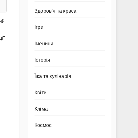
Здоров'я та краса
ий
Ігри
ії
Іменини
Історія
Їжа та кулінарія
Квіти
Клімат
Космос