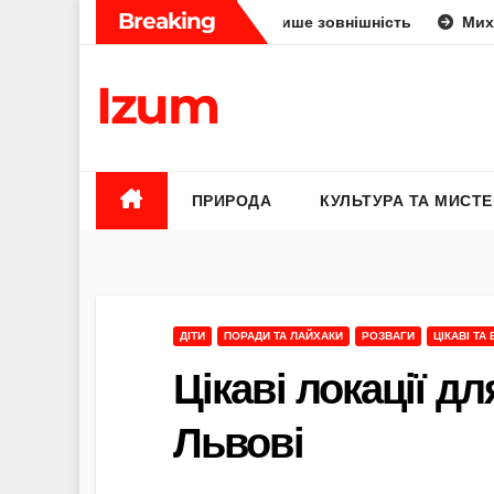
Skip
Breaking
 людини: укус, отрута чи лише зовнішність
Михайло Федо
to
content
Izum
ПРИРОДА
КУЛЬТУРА ТА МИСТ
ДІТИ
ПОРАДИ ТА ЛАЙХАКИ
РОЗВАГИ
ЦІКАВІ ТА
Цікаві локації дл
Львові