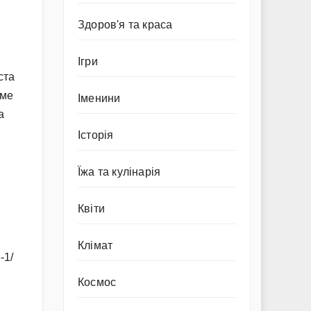
Здоров'я та краса
Ігри
ста
аме
Іменини
а
Історія
Їжа та кулінарія
Квіти
Клімат
-1/
Космос