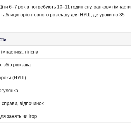
Діти 6–7 років потребують 10–11 годин сну, ранкову гімнасти
 таблицю орієнтовного розкладу для НУШ, де уроки по 35
сть
гімнастика, гігієна
, збір рюкзака
 уроки (НУШ)
огулянка
 справи, відпочинок
ля занять чи ігор