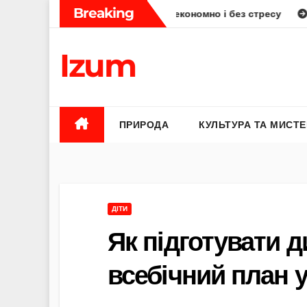
Skip
Breaking
’ї: як планувати смачно, економно і без стресу
Елена Бю
to
content
Izum
ПРИРОДА
КУЛЬТУРА ТА МИСТ
ДІТИ
Як підготувати д
всебічний план у