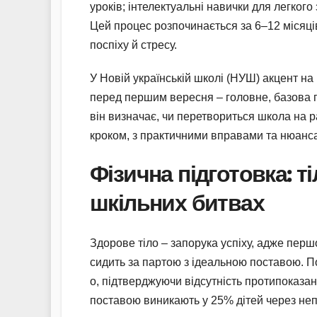
уроків; інтелектуальні навички для легкого 
Цей процес розпочинається за 6–12 місяці
поспіху й стресу.
У Новій українській школі (НУШ) акцент на 
перед першим вересня – головне, базова г
він визначає, чи перетвориться школа на р
кроком, з практичними вправами та нюанс
Фізична підготовка: т
шкільних битвах
Здорове тіло – запорука успіху, адже першо
сидить за партою з ідеальною поставою. По
о, підтверджуючи відсутність протипоказань
поставою виникають у 25% дітей через неп