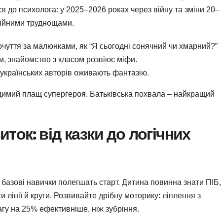
ся до психолога: у 2025–2026 роках через війну та зміни 20–
ційними труднощами.
очуття за малюнками, як “Я сьогодні сонячний чи хмарний?”
м, знайомство з класом розвіює міфи.
 українських авторів оживають фантазію.
идимий плащ супергероя. Батьківська похвала – найкращий
ток: від казки до логічних
базові навички полегшать старт. Дитина повинна знати ПІБ,
и лінії й круги. Розвивайте дрібну моторику: ліплення з
агу на 25% ефективніше, ніж зубріння.