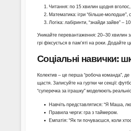
Читання: по 15 хвилин щодня вголос, 
Математика: ігри “більше-молодше”, 
Логіка: лабіринти, “знайди зайве” – 1
Уникайте перевантаження: 20–30 хвилин за
грі фіксується в пам’яті на роки. Додайте 
Соціальні навички: ш
Колектив – це перша “робоча команда”, де 
щастя. Записуйте на гуртки чи секції: футб
“суперечка за іграшку” моделюють реальніс
Навчіть представлятися: “Я Маша, лю
Правила черги: гра з таймером.
Емпатія: “Як ти почуваєшся, коли хто