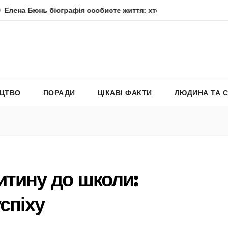
нь біографія особисте життя: хто вона насправді
Елена 
ЕЦТВО
ПОРАДИ
ЦІКАВІ ФАКТИ
ЛЮДИНА ТА 
итину до школи:
спіху