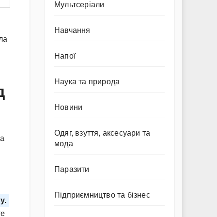
Мультсеріали
Навчання
ла
Напої
Наука та природа
д
Новини
Одяг, взуття, аксесуари та
на
мода
Паразити
Підприємництво та бізнес
у.
те