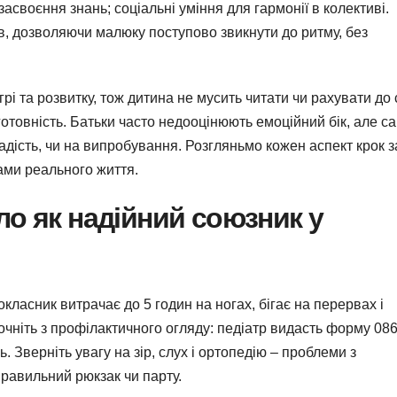
засвоєння знань; соціальні уміння для гармонії в колективі.
в, дозволяючи малюку поступово звикнути до ритму, без
грі та розвитку, тож дитина не мусить читати чи рахувати до 
отовність. Батьки часто недооцінюють емоційний бік, але с
адість, чи на випробування. Розгляньмо кожен аспект крок з
ами реального життя.
іло як надійний союзник у
класник витрачає до 5 годин на ногах, бігає на перервах і
чніть з профілактичного огляду: педіатр видасть форму 086
. Зверніть увагу на зір, слух і ортопедію – проблеми з
равильний рюкзак чи парту.