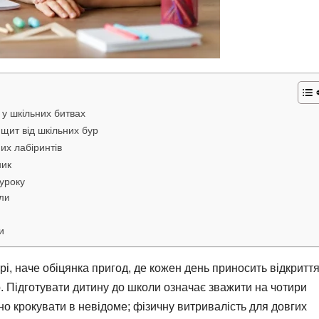
 у шкільних битвах
 щит від шкільних бур
них лабіринтів
ник
 уроку
оли
и
і, наче обіцянка пригод, де кожен день приносить відкриття
р. Підготувати дитину до школи означає зважити на чотири
ено крокувати в невідоме; фізичну витривалість для довгих