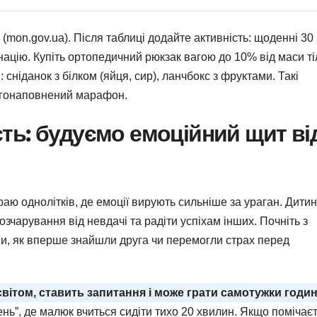
mon.gov.ua). Після таблиці додайте активність: щоденні 30
націю. Купіть ортопедичний рюкзак вагою до 10% від маси ті
 сніданок з білком (яйця, сир), ланчбокс з фруктами. Такі
ргонаповнений марафон.
сть: будуємо емоційний щит ві
раю однолітків, де емоції вирують сильніше за ураган. Дити
озчарування від невдачі та радіти успіхам інших. Почніть з
ями, як вперше знайшли друга чи перемогли страх перед
світом, ставить запитання і може грати самотужки годин
ень”, де малюк вчиться сидіти тихо 20 хвилин. Якщо помічає