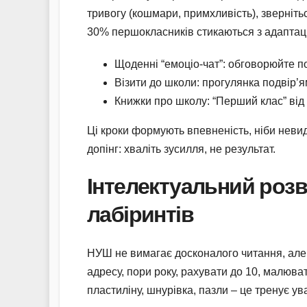
тривогу (кошмари, примхливість), зверніть
30% першокласників стикаються з адапта
Щоденні “емоціо-чат”: обговорюйте п
Візити до школи: прогулянка подвір’я
Книжки про школу: “Перший клас” від
Ці кроки формують впевненість, ніби нев
допінг: хваліть зусилля, не результат.
Інтелектуальний розви
лабіринтів
НУШ не вимагає досконалого читання, але 
адресу, пори року, рахувати до 10, малюват
пластиліну, шнурівка, пазли – це тренує ув