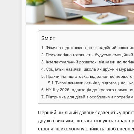
Зміст
Фізична підготовка: тіло як надійний союзник
Психологічна готовність: будуємо емоційний
Інтелектуальний розвиток: від казки до логіч
Соціальні навички: школа як дружній мураш
Практична підготовка: від ранця до першого
Типові помилки батьків у підготовці до шк
НУШ у 2026: адаптація до ігрового навчання
Підтримка для дітей з особливими потребам
Перший шкільний дзвоник дзвенить у повітр
друзів і виклики, що загартовують характе
стовпи: психологічну стійкість, щоб впевн