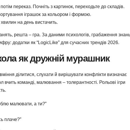
потім переказ. Почніть з картинок, переходьте до складів.
сортування іграшок за кольором і формою.
0 хвилин на день вистачить.
нять, решта – гра. За даними психологів, грабаження знань
цифру: додатки як “LogicLike” для сучасних трендів 2026.
кола як дружній мурашник
вміння ділитися, слухати й вирішувати конфлікти визначає
ол вчить команді, малювання – толерантності. Рольові ігри
ть.
блю малювати, а ти?”
сь плаче?”