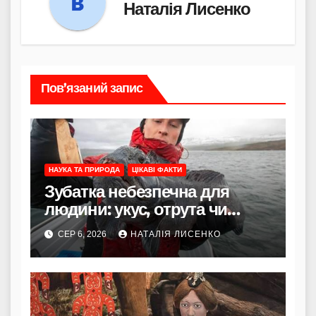
Наталія Лисенко
Пов’язаний запис
НАУКА ТА ПРИРОДА
ЦІКАВІ ФАКТИ
Зубатка небезпечна для
людини: укус, отрута чи
лише зовнішність
СЕР 6, 2026
НАТАЛІЯ ЛИСЕНКО