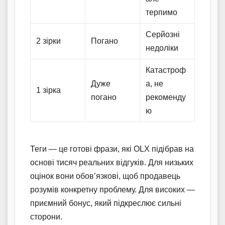
терпимо
Серйозні
2 зірки
Погано
недоліки
Катастроф
Дуже
а, не
1 зірка
погано
рекоменду
ю
Теги — це готові фрази, які OLX підібрав на
основі тисяч реальних відгуків. Для низьких
оцінок вони обов’язкові, щоб продавець
розумів конкретну проблему. Для високих —
приємний бонус, який підкреслює сильні
сторони.