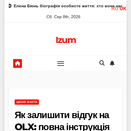
Skip
Бюнь біографія особисте життя: хто вона насправді
Елен
RU
UK
to
Сб. Сер 8th, 2026
content
Izum
ЦІКАВІ ФАКТИ
Як залишити відгук на
OLX: повна інструкція