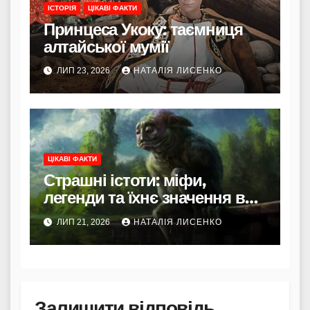
ІСТОРІЯ
ЦІКАВІ ФАКТИ
Принцеса Укоку: таємниця
алтайської мумії
ЛИП 23, 2026
НАТАЛІЯ ЛИСЕНКО
ЦІКАВІ ФАКТИ
Страшні істоти: міфи,
легенди та їхнє значення в
культурі
ЛИП 21, 2026
НАТАЛІЯ ЛИСЕНКО
Залишити відповідь