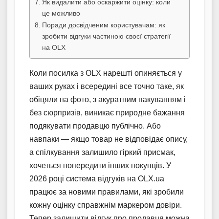
Як видалити або оскаржити оцінку: коли
це можливо
Поради досвідченим користувачам: як
зробити відгуки частиною своєї стратегії
на OLX
Коли посилка з OLX нарешті опиняється у
ваших руках і всередині все точно таке, як
обіцяли на фото, з акуратним пакуванням і
без сюрпризів, виникає природне бажання
подякувати продавцю публічно. Або
навпаки — якщо товар не відповідає опису,
а спілкування залишило гіркий присмак,
хочеться попередити інших покупців. У
2026 році система відгуків на OLX.ua
працює за новими правилами, які зробили
кожну оцінку справжнім маркером довіри.
Тепер залишити відгук про продавця можна