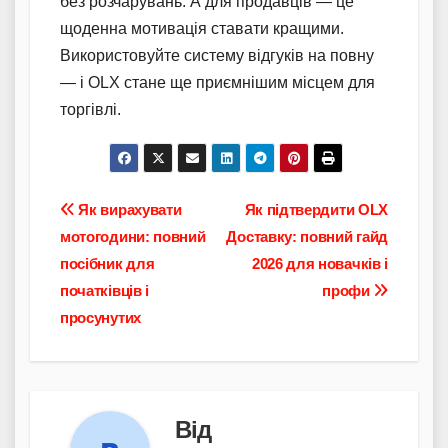
без розчарувань. А для продавців — це
щоденна мотивація ставати кращими.
Використовуйте систему відгуків на повну
— і OLX стане ще приємнішим місцем для
торгівлі.
Навігація
Як вирахувати
Як підтвердити OLX
мотогодини: повний
Доставку: повний гайд
записів
посібник для
2026 для новачків і
початківців і
профи
просунутих
Від