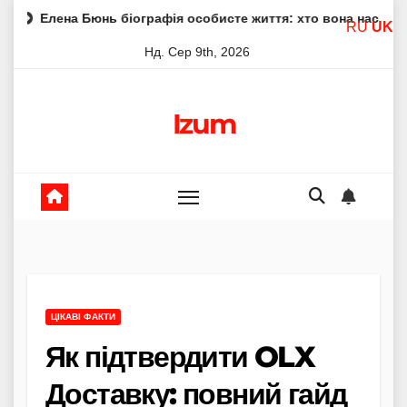
Skip
юнь біографія особисте життя: хто вона насправді
Елен
RU
UK
to
Нд. Сер 9th, 2026
content
Izum
ЦІКАВІ ФАКТИ
Як підтвердити OLX
Доставку: повний гайд