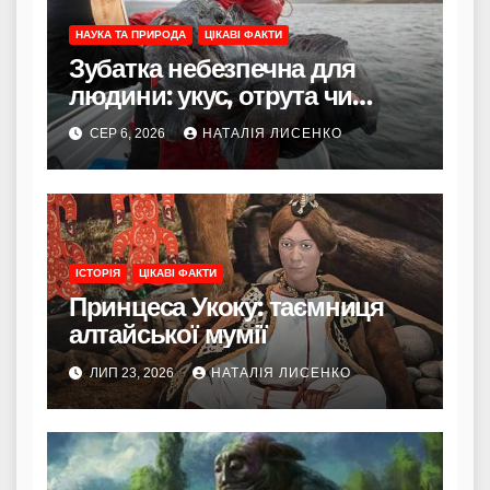
НАУКА ТА ПРИРОДА
ЦІКАВІ ФАКТИ
Зубатка небезпечна для
людини: укус, отрута чи
лише зовнішність
СЕР 6, 2026
НАТАЛІЯ ЛИСЕНКО
ІСТОРІЯ
ЦІКАВІ ФАКТИ
Принцеса Укоку: таємниця
алтайської мумії
ЛИП 23, 2026
НАТАЛІЯ ЛИСЕНКО