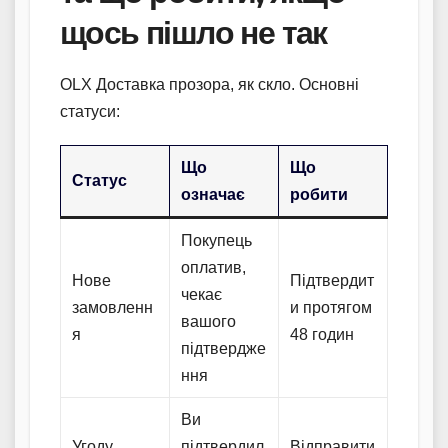
щось пішло не так
OLX Доставка прозора, як скло. Основні
статуси:
Що
Що
Статус
означає
робити
Покупець
оплатив,
Нове
Підтвердит
чекає
замовленн
и протягом
вашого
я
48 годин
підтвердже
ння
Ви
Угоду
підтвердил
Відправити