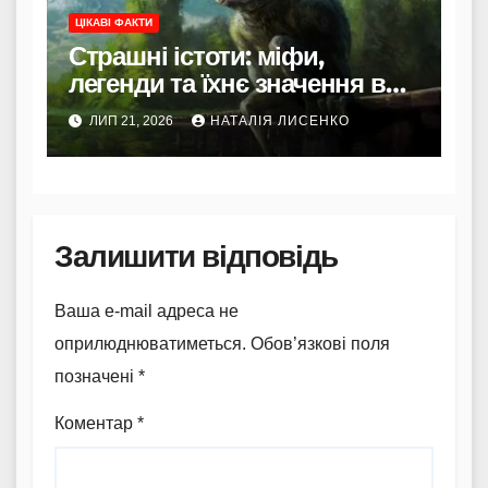
ЦІКАВІ ФАКТИ
Страшні істоти: міфи,
легенди та їхнє значення в
культурі
ЛИП 21, 2026
НАТАЛІЯ ЛИСЕНКО
Залишити відповідь
Ваша e-mail адреса не
оприлюднюватиметься.
Обов’язкові поля
позначені
*
Коментар
*