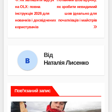
Навігація
на OLX: повна
як зробити невидимий
записів
інструкція 2026 для
шов ідеально для
новачків і досвідчених
початківців і майстрів
користувачів
Від
Наталія Лисенко
Пов’язаний запис