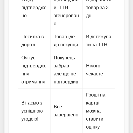
підтвердже
и, ТТН
товар за 3
но
згенерован
дні
о
Посилка в
Товар їде
Відстежува
дорозі
до покупця
ти за ТТН
Очікує
Покупець
підтвердже
забрав,
Нічого —
ння
але ще не
чекаєте
отримання
підтвердив
Гроші на
Вітаємо з
картці,
Все
успішною
можна
завершено
угодою!
ставити
оцінку