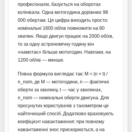
професіонали, базується на оборотах
колінвала. Одна мотогодина дорівнює 96
000 обертам. Ця цифра виходить просто:
номінальні 1600 об/хв помножити на 60
хвилин. Якщо двигун працює на 2000 об/хв,
то за одну астрономічну годину він
«намотає» більше мотогодин. Навпаки, на
1200 об/хв — менше.
Повна формула виглядає так: M = (n × t) /
n_nom, де M — мотогодини, n — фактичні
оберти за хвилину, t — час у хвилинах,
n_nom — номінальні оберти двигуна. Для
просунутих користувачів з тахометром це
найточніший спосіб. Додатково враховують
коефіцієнт навантаження: при повному
навантаженні знос прискорюється, а на