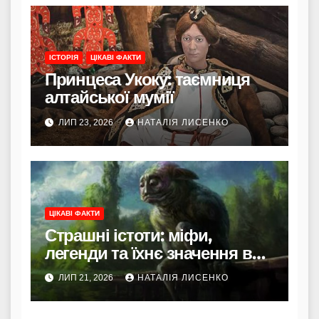
ІСТОРІЯ
ЦІКАВІ ФАКТИ
Принцеса Укоку: таємниця
алтайської мумії
ЛИП 23, 2026
НАТАЛІЯ ЛИСЕНКО
ЦІКАВІ ФАКТИ
Страшні істоти: міфи,
легенди та їхнє значення в
культурі
ЛИП 21, 2026
НАТАЛІЯ ЛИСЕНКО