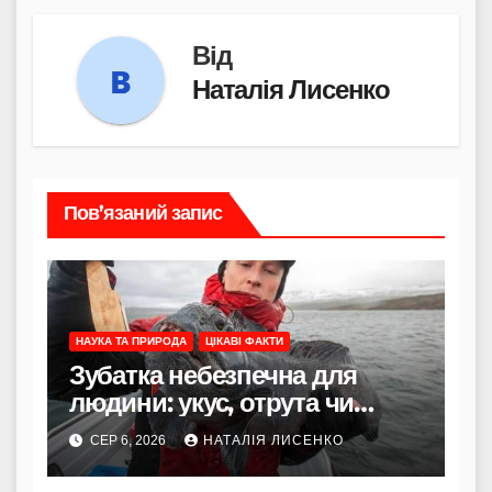
Від
Наталія Лисенко
Пов’язаний запис
НАУКА ТА ПРИРОДА
ЦІКАВІ ФАКТИ
Зубатка небезпечна для
людини: укус, отрута чи
лише зовнішність
СЕР 6, 2026
НАТАЛІЯ ЛИСЕНКО