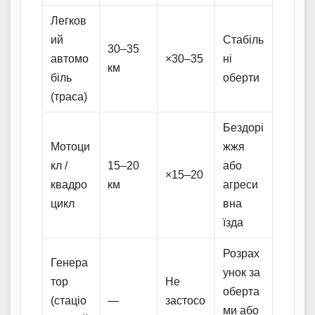
Легков
ий
Стабіль
30–35
автомо
×30–35
ні
км
біль
оберти
(траса)
Бездорі
Мотоци
жжя
кл /
15–20
або
×15–20
квадро
км
агреси
цикл
вна
їзда
Розрах
Генера
унок за
тор
Не
оберта
(стаціо
—
застосо
ми або