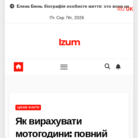
Skip
Бюнь біографія особисте життя: хто вона насправді
Еле
RU
UK
to
Пт. Сер 7th, 2026
content
Izum
ЦІКАВІ ФАКТИ
Як вирахувати
мотогодини: повний