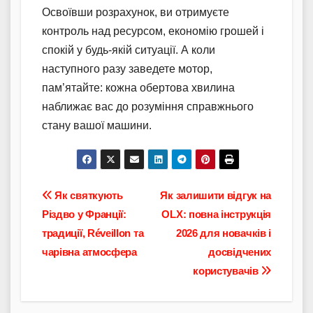
Освоївши розрахунок, ви отримуєте
контроль над ресурсом, економію грошей і
спокій у будь-якій ситуації. А коли
наступного разу заведете мотор,
пам’ятайте: кожна обертова хвилина
наближає вас до розуміння справжнього
стану вашої машини.
Навігація
Як святкують
Як залишити відгук на
Різдво у Франції:
OLX: повна інструкція
записів
традиції, Réveillon та
2026 для новачків і
чарівна атмосфера
досвідчених
користувачів