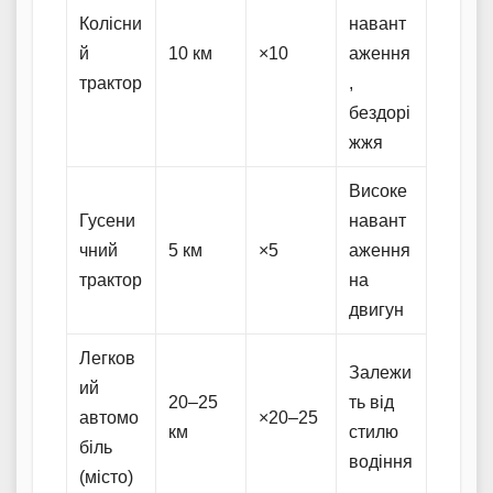
Колісни
навант
й
10 км
×10
аження
трактор
,
бездорі
жжя
Високе
Гусени
навант
чний
5 км
×5
аження
трактор
на
двигун
Легков
Залежи
ий
20–25
ть від
автомо
×20–25
км
стилю
біль
водіння
(місто)