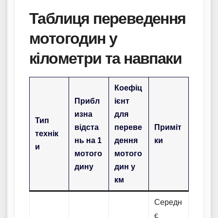
Таблиця переведення
мотогодин у
кілометри та навпаки
Коефіц
Прибл
ієнт
изна
для
Тип
відста
переве
Приміт
технік
нь на 1
дення
ки
и
мотого
мотого
дину
дин у
км
Середн
є