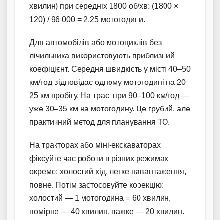
хвилин) при середніх 1800 об/хв: (1800 ×
120) / 96 000 = 2,25 мотогодини.
Для автомобілів або мотоциклів без
лічильника використовують приблизний
коефіцієнт. Середня швидкість у місті 40–50
км/год відповідає одному мотогодині на 20–
25 км пробігу. На трасі при 90–100 км/год —
уже 30–35 км на мотогодину. Це грубий, але
практичний метод для планування ТО.
На тракторах або міні-екскаваторах
фіксуйте час роботи в різних режимах
окремо: холостий хід, легке навантаження,
повне. Потім застосовуйте корекцію:
холостий — 1 мотогодина = 60 хвилин,
помірне — 40 хвилин, важке — 20 хвилин.