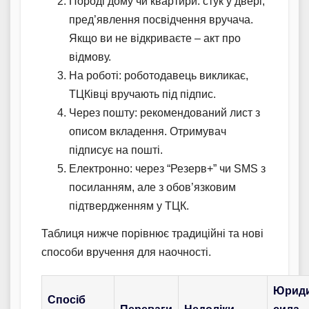
Породі дому чи квартири: стук у двері,
пред’явлення посвідчення вручача.
Якщо ви не відкриваєте – акт про
відмову.
На роботі: роботодавець викликає,
ТЦКівці вручають під підпис.
Через пошту: рекомендований лист з
описом вкладення. Отримувач
підписує на пошті.
Електронно: через “Резерв+” чи SMS з
посиланням, але з обов’язковим
підтвердженням у ТЦК.
Таблиця нижче порівнює традиційні та нові
способи вручення для наочності.
Юрид
Спосіб