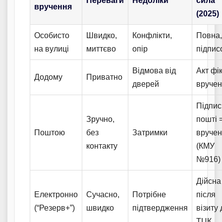
Переваги
Недоліки
сила
вручення
(2025)
Особисто
Швидко,
Конфлікти,
Повна,
на вулиці
миттєво
опір
підпис
Відмова від
Акт фі
Додому
Приватно
дверей
вруче
Підпис
Зручно,
пошті 
Поштою
без
Затримки
вруче
контакту
(КМУ
№916)
Дійсна
Електронно
Сучасно,
Потрібне
після
(“Резерв+”)
швидко
підтвердження
візиту 
ТЦК