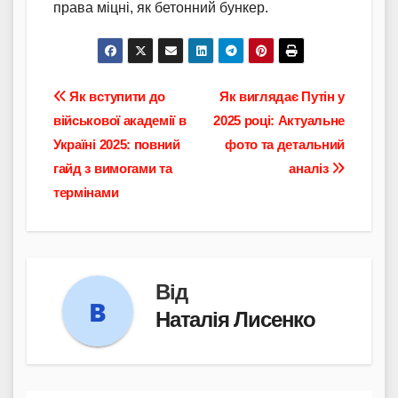
права міцні, як бетонний бункер.
Навігація
Як вступити до
Як виглядає Путін у
військової академії в
2025 році: Актуальне
записів
Україні 2025: повний
фото та детальний
гайд з вимогами та
аналіз
термінами
Від
Наталія Лисенко