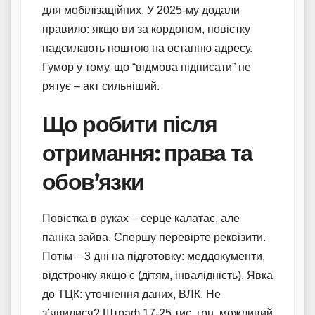
для мобілізаційних. У 2025-му додали
правило: якщо ви за кордоном, повістку
надсилають поштою на останню адресу.
Гумор у тому, що “відмова підписати” не
рятує – акт сильніший.
Що робити після
отримання: права та
обов’язки
Повістка в руках – серце калатає, але
паніка зайва. Спершу перевірте реквізити.
Потім – 3 дні на підготовку: меддокументи,
відстрочку якщо є (дітям, інвалідність). Явка
до ТЦК: уточнення даних, ВЛК. Не
з’явилися? Штраф 17-25 тис. грн, можливий