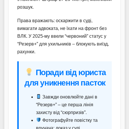
розшук.
Права вражають: оскаржити в суді,
вимагати адвоката, не їхати на фронт без
ВЛК. У 2025-му ввели “червоний” статус у
“Резерв+” для ухильників – блокують виїзд,
рахунки.
Поради від юриста
для уникнення пасток
Завжди оновлюйте дані в
“Резерв+” – це перша лінія
захисту від “сюрпризів”.
Фотографуйте повістку та
вручача: доказ у суді.