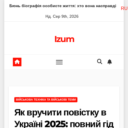
Skip
графія особисте життя: хто вона насправді
Елена Філоно
RU
to
Нд. Сер 9th, 2026
content
Izum
ВІЙСЬКОВА ТЕХНІКА ТА ВІЙСЬКОВІ ТЕМИ
Як вручити повістку в
Україні 2025: повний гід