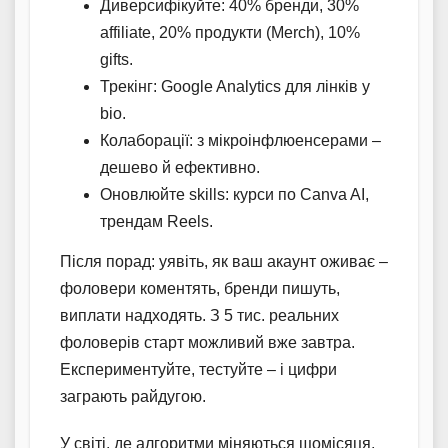
Диверсифікуйте: 40% бренди, 30%
affiliate, 20% продукти (Merch), 10%
gifts.
Трекінг: Google Analytics для лінків у
bio.
Колаборації: з мікроінфлюенсерами –
дешево й ефективно.
Оновлюйте skills: курси по Canva AI,
трендам Reels.
Після порад: уявіть, як ваш акаунт оживає –
фоловери коментять, бренди пишуть,
виплати надходять. З 5 тис. реальних
фоловерів старт можливий вже завтра.
Експериментуйте, тестуйте – і цифри
заграють райдугою.
У світі, де алгоритми міняються щомісяця,