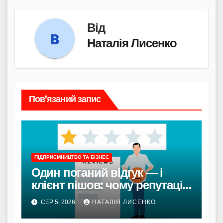
Від
Наталія Лисенко
Пов’язаний запис
ПІДПРИЄМНИЦТВО ТА БІЗНЕС
Один поганий відгук — і
клієнт пішов: чому репутація
в інтернеті вирішує все
СЕР 5, 2026
НАТАЛІЯ ЛИСЕНКО