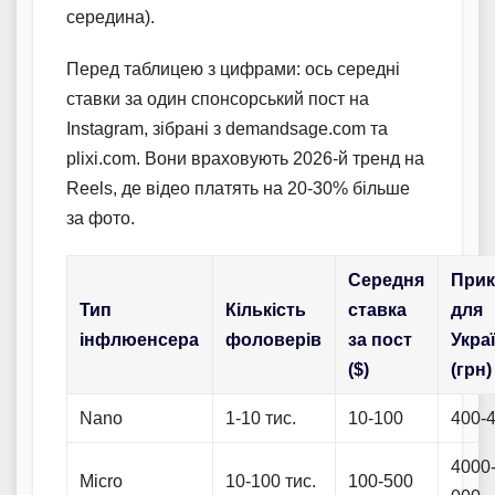
середина).
Перед таблицею з цифрами: ось середні
ставки за один спонсорський пост на
Instagram, зібрані з demandsage.com та
plixi.com. Вони враховують 2026-й тренд на
Reels, де відео платять на 20-30% більше
за фото.
Середня
Прик
Тип
Кількість
ставка
для
інфлюенсера
фоловерів
за пост
Укра
($)
(грн)
Nano
1-10 тис.
10-100
400-
4000
Micro
10-100 тис.
100-500