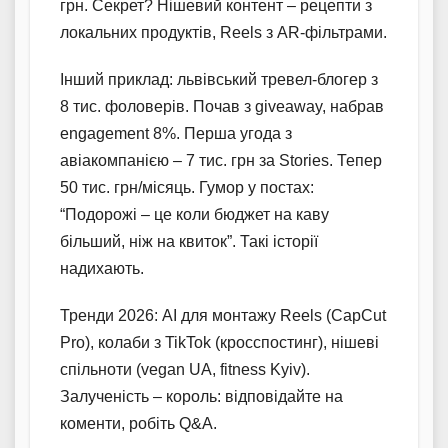
грн. Секрет? Нішевий контент – рецепти з
локальних продуктів, Reels з AR-фільтрами.
Інший приклад: львівський тревел-блогер з
8 тис. фоловерів. Почав з giveaway, набрав
engagement 8%. Перша угода з
авіакомпанією – 7 тис. грн за Stories. Тепер
50 тис. грн/місяць. Гумор у постах:
“Подорожі – це коли бюджет на каву
більший, ніж на квиток”. Такі історії
надихають.
Тренди 2026: AI для монтажу Reels (CapCut
Pro), колаби з TikTok (кросспостинг), нішеві
спільноти (vegan UA, fitness Kyiv).
Залученість – король: відповідайте на
коменти, робіть Q&A.