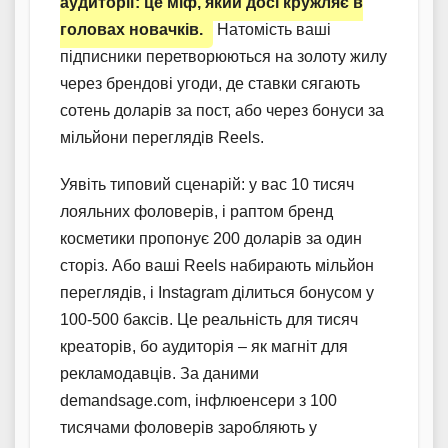
аудиторії: це міф, який досі кружляє в
головах новачків.
Натомість ваші
підписники перетворюються на золоту жилу
через брендові угоди, де ставки сягають
сотень доларів за пост, або через бонуси за
мільйони переглядів Reels.
Уявіть типовий сценарій: у вас 10 тисяч
лояльних фоловерів, і раптом бренд
косметики пропонує 200 доларів за один
сторіз. Або ваші Reels набирають мільйон
переглядів, і Instagram ділиться бонусом у
100-500 баксів. Це реальність для тисяч
креаторів, бо аудиторія – як магніт для
рекламодавців. За даними
demandsage.com, інфлюенсери з 100
тисячами фоловерів заробляють у