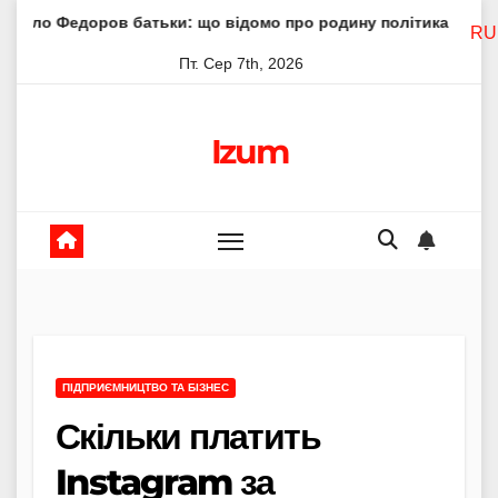
Skip
в батьки: що відомо про родину політика
Молитва прес
RU
to
Пт. Сер 7th, 2026
content
Izum
ПІДПРИЄМНИЦТВО ТА БІЗНЕС
Скільки платить
Instagram за