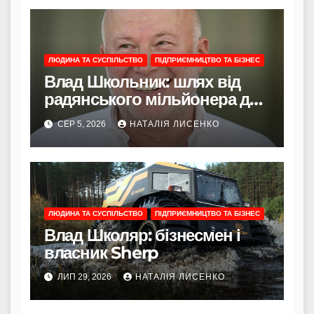
ЛЮДИНА ТА СУСПІЛЬСТВО
ПІДПРИЄМНИЦТВО ТА БІЗНЕС
Влад Школьник: шлях від
радянського мільйонера до
творця Sherp і життя за
СЕР 5, 2026
НАТАЛІЯ ЛИСЕНКО
Торою
ЛЮДИНА ТА СУСПІЛЬСТВО
ПІДПРИЄМНИЦТВО ТА БІЗНЕС
Влад Школяр: бізнесмен і
власник Sherp
ЛИП 29, 2026
НАТАЛІЯ ЛИСЕНКО