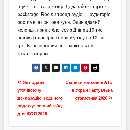
гнучкість – ваш козир. Додавайте сторіз з
backstage, Reels з тренд-аудіо – і аудиторія
ростиме, як снігова куля. Один вдалий
челендж приніс блогеру з Дніпра 10 тис.
нових фоловерів і першу угоду на 12 тис.
грн. Ваш черговий пост може стати
каталізатором.
Навігація
Як подати
Скільки магазинів АТБ
уточнюючу
в Україні: актуальна
записів
декларацію з єдиного
статистика 2026
податку: повний гайд
для ФОП 2026