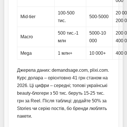
000
100-500
20 00
Mid-tier
500-5000
тис.
200 
500 тис.-1
5000-10
200 0
Macro
млн
000
400 
Mega
1 млн+
10 000+
400 
Джерела даних: demandsage.com, plixi.com.
Курс долара – орієнтовно 41 грн станом на
2026. Ці цифри – середні; топові українські
beauty-блогери з 50 тис. беруть 15-25 тис.
грн за Reel. Після таблиці: додайте 50% за
Stories чи серію постів, бо бренди люблять
пакети.