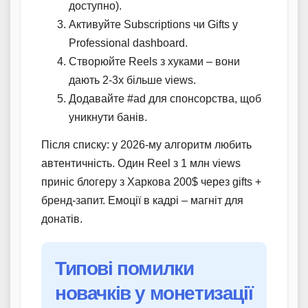
доступно).
Активуйте Subscriptions чи Gifts у
Professional dashboard.
Створюйте Reels з хуками – вони
дають 2-3x більше views.
Додавайте #ad для спонсорства, щоб
уникнути банів.
Після списку: у 2026-му алгоритм любить
автентичність. Один Reel з 1 млн views
приніс блогеру з Харкова 200$ через gifts +
бренд-запит. Емоції в кадрі – магніт для
донатів.
Типові помилки
новачків у монетизації