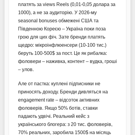
платять за views Reels (0,01-0,05 долара за
1000), а не за аудиторію. У 2026-му
seasonal bonuses обмежені США та
Південною Кореєю – Україна поки поза
грою для цих фіч. Зате бренди платять
щедро: мікроінфлюенсери (10-100 тис.)
беруть 100-500$ за пост. Це як рибалка:
фоловери – наживка, контент – вудка, гроші
– улов.
Але от пастка: куплені підписники не
приносять доходу. Бренди дивляться на
engagement rate – відсоток активних
фоловерів. Якщо 50% ботів, ставки
падають удвічі. Реальний кейс з
українського блогера: з 20 тис. фоловерів,
70% реальних, заробила 1500$ на місяць