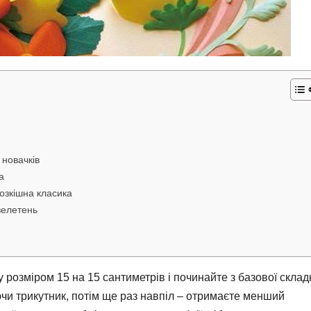
 новачків
а
озкішна класика
велетень
розміром 15 на 15 сантиметрів і починайте з базової склад
ючи трикутник, потім ще раз навпіл – отримаєте менший