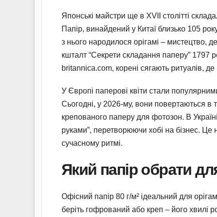
Японські майстри ще в XVII столітті склада
Папір, винайдений у Китаї близько 105 року 
з нього народилося орігамі – мистецтво, де
кшталт “Секрети складання паперу” 1797 р
britannica.com, корені сягають ритуалів, д
У Європі паперові квіти стали популярними 
Сьогодні, у 2026-му, вони повертаються в тр
крепованого паперу для фотозон. В Україні
руками”, перетворюючи хобі на бізнес. Це 
сучасному ритмі.
Який папір обрати для
Офісний папір 80 г/м² ідеальний для орігам
беріть гофрований або креп – його хвилі ро