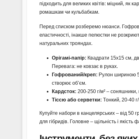
підходить для великих квітів: міцний, як ка
ромашкам чи кульбабкам.
Перед списком розберемо нюанси. Гофрова
еластичності, інакше пелюстки не розкриють
натуральних трояндах.
Орігамі-папір:
Квадрати 15х15 см, дво
Перевага: не ковзає в руках.
Гофрований/креп:
Рулон шириною 50 
створює об’єм.
Кардсток:
200-250 г/м² – соняшники,
Тіссю або серветки:
Тонкий, 20-40 г
Купуйте набори в канцелярських – від 50 г
для гібридів. Головне – щільність і якість
Інструменти, без яких