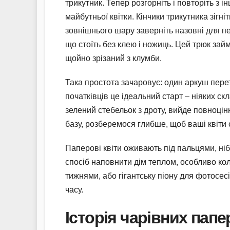
трикутник. Тепер розгорніть і повторіть з і
майбутньої квітки. Кінчики трикутника зігн
зовнішнього шару заверніть назовні для пе
що стоїть без клею і ножиць. Цей трюк займ
щойно зрізаний з клумби.
Така простота зачаровує: один аркуш пере
початківців це ідеальний старт – ніяких ск
зелений стебельок з дроту, вийде повноцін
базу, розберемося глибше, щоб ваші квіт
Паперові квіти оживають під пальцями, ніб
спосіб наповнити дім теплом, особливо коли 
тижнями, або гігантську піону для фотосесі
часу.
Історія чарівних папе