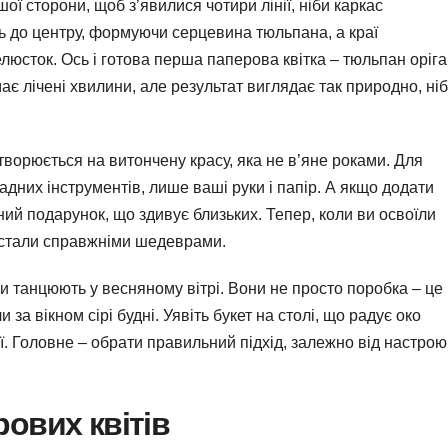
ншої сторони, щоб з’явилися чотири лінії, ніби каркас
іть до центру, формуючи серцевина тюльпана, а краї
люсток. Ось і готова перша паперова квітка – тюльпан оріга
ає лічені хвилини, але результат виглядає так природно, ні
творюється на витончену красу, яка не в’яне роками. Для
ладних інструментів, лише ваші руки і папір. А якщо додати
ний подарунок, що здивує близьких. Тепер, коли ви освоїли
и стали справжніми шедеврами.
и танцюють у весняному вітрі. Вони не просто поробка – це
за вікном сірі будні. Уявіть букет на столі, що радує око
ї. Головне – обрати правильний підхід, залежно від настрою 
рових квітів