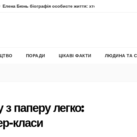
ь біографія особисте життя: хто вона насправді
Елена Ф
ЕЦТВО
ПОРАДИ
ЦІКАВІ ФАКТИ
ЛЮДИНА ТА 
у з паперу легко:
ер-класи