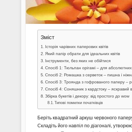
Зміст
Історія чарівних паперових квітів
Який папір обрати для ідеальних квітів
Інструменти, без яких не обійтися
Спосіб 1: Тюльпан орігамі – для абсолютних
Спосіб 2: Ромашка з серветок – пишна і ніжн
Спосіб 3: Троянда з гофрованого паперу – р
Спосіб 4: Соняшник з кардстоку – яскравий 
Збірка букетів і декору: від простого до wow
Типові помилки початківців
Беріть квадратний аркуш червоного паперу 
Складіть його навпіл по діагоналі, утворю