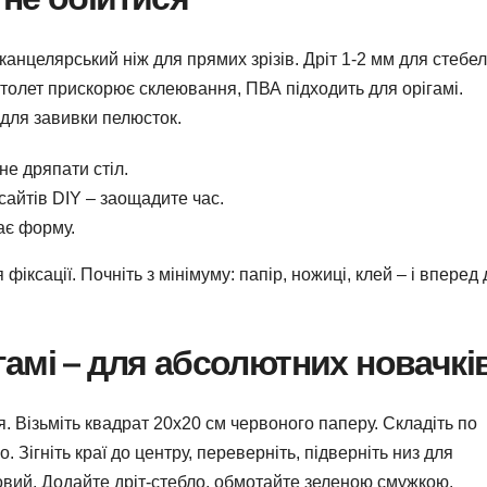
канцелярський ніж для прямих зрізів. Дріт 1-2 мм для стебел
столет прискорює склеювання, ПВА підходить для орігамі.
 для завивки пелюсток.
не дряпати стіл.
айтів DIY – заощадите час.
ає форму.
ксації. Почніть з мінімуму: папір, ножиці, клей – і вперед 
гамі – для абсолютних новачкі
я. Візьміть квадрат 20х20 см червоного паперу. Складіть по
о. Зігніть краї до центру, переверніть, підверніть низ для
овий. Додайте дріт-стебло, обмотайте зеленою смужкою.