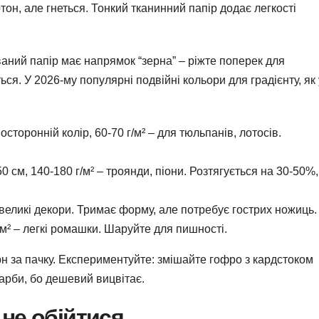
ртон, але гнеться. Тонкий тканинний папір додає легкості
ний папір має напрямок “зерна” – ріжте поперек для
ся. У 2026-му популярні подвійні кольори для градієнту, як 
сторонній колір, 60-70 г/м² – для тюльпанів, лотосів.
см, 140-180 г/м² – троянди, піони. Розтягується на 30-50%,
 великі декори. Тримає форму, але потребує гострих ножиць.
/м² – легкі ромашки. Шаруйте для пишності.
рн за пачку. Експериментуйте: змішайте гофро з кардстоком
 фарби, бо дешевий вицвітає.
 не обійтися