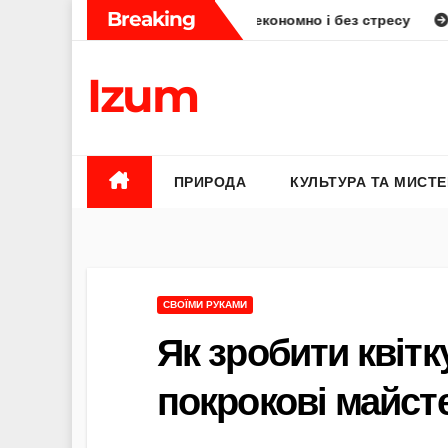
Skip
Breaking
ї: як планувати смачно, економно і без стресу
Елена Бюн
to
content
Izum
ПРИРОДА
КУЛЬТУРА ТА МИСТ
СВОЇМИ РУКАМИ
Як зробити квітк
покрокові майст