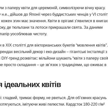
ли з паперу квіти для церемоній, символізуючи вічну красу.
н.е., дійшов до Японії через буддистських ченців у VI столітті
 кожен згин має значення. Квіти в орігамі з’явилися в книгах
оку, де тюльпани та лотоси прикрашали свята. За даними
е папір уособлював чистоту.
в XIX столітті для вікторианських букетів “мовлення квітів”.
ендах весільний декор і еко-дизайн – гігантські інсталяції з
 DIY-тренд розквітає: мільйони шукають “квіти з паперу сво
не просто складання – це зв’язок з традиціями, що оживає в
 ідеальних квітів
і: гладкий, тримає форму, не рветься. Для об’ємних красунь
зтягуються, імітуючи живі пелюстки. Кардсток 180-220 г/м²