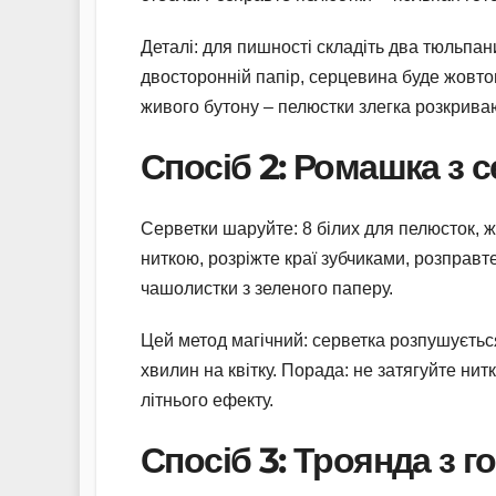
Деталі: для пишності складіть два тюльпан
двосторонній папір, серцевина буде жовтою
живого бутону – пелюстки злегка розкрива
Спосіб 2: Ромашка з с
Серветки шаруйте: 8 білих для пелюсток, ж
ниткою, розріжте краї зубчиками, розправт
чашолистки з зеленого паперу.
Цей метод магічний: серветка розпушується
хвилин на квітку. Порада: не затягуйте нит
літнього ефекту.
Спосіб 3: Троянда з 