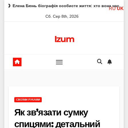
Skip
юнь біографія особисте життя: хто вона насправді
Елен
RU
UK
to
Сб. Сер 8th, 2026
content
Izum
СВОЇМИ РУКАМИ
Як зв’язати сумку
спицями: детальний