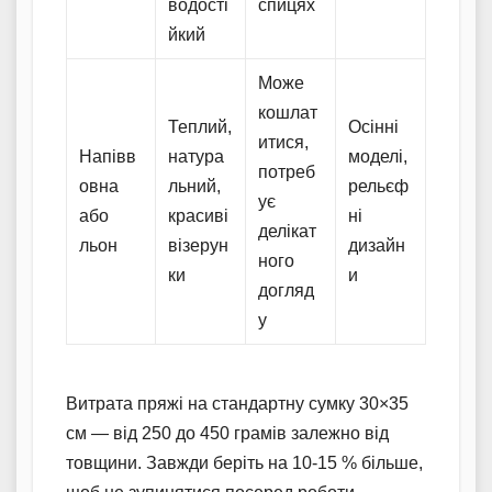
водості
спицях
йкий
Може
кошлат
Теплий,
Осінні
итися,
Напівв
натура
моделі,
потреб
овна
льний,
рельєф
ує
або
красиві
ні
делікат
льон
візерун
дизайн
ного
ки
и
догляд
у
Витрата пряжі на стандартну сумку 30×35
см — від 250 до 450 грамів залежно від
товщини. Завжди беріть на 10-15 % більше,