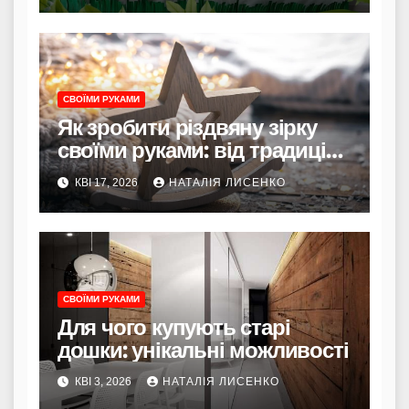
СВОЇМИ РУКАМИ
Як зробити різдвяну зірку
своїми руками: від традицій
до сучасності
КВІ 17, 2026
НАТАЛІЯ ЛИСЕНКО
СВОЇМИ РУКАМИ
Для чого купують старі
дошки: унікальні можливості
КВІ 3, 2026
НАТАЛІЯ ЛИСЕНКО