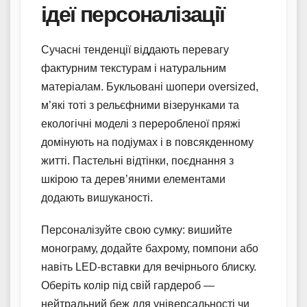
ідеї персоналізації
Сучасні тенденції віддають перевагу
фактурним текстурам і натуральним
матеріалам. Букльовані шопери oversized,
м’які тоті з рельєфними візерунками та
екологічні моделі з переробленої пряжі
домінують на подіумах і в повсякденному
житті. Пастельні відтінки, поєднання з
шкірою та дерев’яними елементами
додають вишуканості.
Персоналізуйте свою сумку: вишийте
монограму, додайте бахрому, помпони або
навіть LED-вставки для вечірнього блиску.
Оберіть колір під свій гардероб —
нейтральний беж для універсальності чи