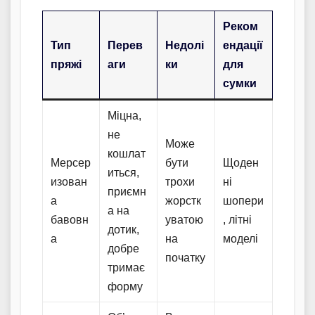
Реком
Тип
Перев
Недолі
ендації
пряжі
аги
ки
для
сумки
Міцна,
не
Може
кошлат
Мерсер
бути
Щоден
иться,
изован
трохи
ні
приємн
а
жорстк
шопери
а на
бавовн
уватою
, літні
дотик,
а
на
моделі
добре
початку
тримає
форму