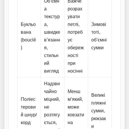
Об’ємн
Важче
а
розрах
текстур
увати
Букльо
а,
петлі,
Зимові
вана
швидке
потреб
тоті,
(bouclé
в’язанн
ує
об’ємні
)
я,
обереж
сумки
стильн
ності
ий
при
вигляд
носінні
Надзви
чайно
Менш
Великі
Поліес
міцний,
м’який,
пляжні
терови
не
може
сумки,
й шнур/
розтягу
ковзати
рюкзак
корд
ється,
на
и