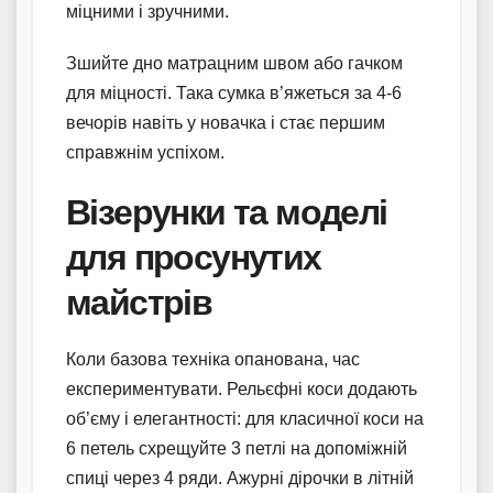
міцними і зручними.
Зшийте дно матрацним швом або гачком
для міцності. Така сумка в’яжеться за 4-6
вечорів навіть у новачка і стає першим
справжнім успіхом.
Візерунки та моделі
для просунутих
майстрів
Коли базова техніка опанована, час
експериментувати. Рельєфні коси додають
об’єму і елегантності: для класичної коси на
6 петель схрещуйте 3 петлі на допоміжній
спиці через 4 ряди. Ажурні дірочки в літній