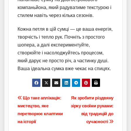
компаньйона, який радуватиме текстурою і
стилем навіть через кілька сезонів.
Кожна петля в цій сумці — це ваша енергія,
творчість і тепло рук. Почніть з простого
шопера, а далі експериментуйте,
створюйте і насолоджуйтесь процесом,
який дарує не просто річ, а частинку душі.
Ваша ідеальна сумка вже чекає на спицях.
Навігація
Що таке аплікація:
Як зробити різдвяну
мистецтво, яке
зірку своїми руками:
записів
перетворює клаптики
від традицій до
на історії
сучасності