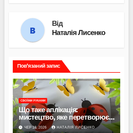
Від
Наталія Лисенко
Пов’язаний запис
СВОЇМИ РУКАМИ
Що таке аплікація:
мистецтво, яке перетворює
клаптики на історії
ЧЕР 18, 2026
НАТАЛІЯ ЛИСЕНКО