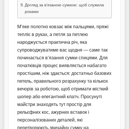
Догляд за в’язаною сумкою: щоб служила
роками
М’яке полотно ковзає між пальцями, пряжі
тепліє в руках, а петля за петлею
народжується практична річ, яка
супроводжуватиме вас щодня — саме так
починається в’язання сумки спицями. Для
початківців процес виявляється набагато
простішим, ніж здається: достатньо базових
петель, правильного розрахунку та кількох
вечорів за роботою, щоб отримати місткий
шопер або елегантний клатч. Просунуті
майстри знаходять тут простір для
рельєфних кос, ажурних вставок і
персоналізованих деталей, які
перетворюють звичайну сумку на