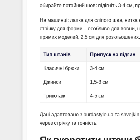
обирайте потайний шов: підігніть 3-4 см, п
На машинці: лапка для сліпого шва, нитка в
стрічку для форми – особливо для вовни, щ
прямих моделей, 2,5 см для розкльошених.
Тип штанів
Припуск на підгин
Класичні брюки
3-4 см
Джинси
1,5-3 см
Трикотаж
4-5 см
Дані адаптовано з burdastyle.ua та shvejki
через стрічку та точність.
Як вкоротити штани 