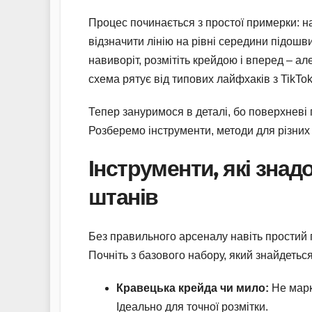
Процес починається з простої примерки: на
відзначити лінію на рівні середини підошви
навиворіт, розмітіть крейдою і вперед – а
схема рятує від типових лайфхаків з TikTok
Тепер зануримося в деталі, бо поверхневі 
Розберемо інструменти, методи для різних 
Інструменти, які зна
штанів
Без правильного арсеналу навіть простий п
Почніть з базового набору, який знайдетьс
Кравецька крейда чи мило:
Не марк
Ідеально для точної розмітки.