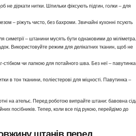
об не діркати нитки. Шпильки фіксують підгин, голки – для
лезом – ріжуть чисто, без бахроми. Звичайні кухонні псують
я симетрії – штанини мусять бути однаковими до міліметра
адок. Використовуйте режим для делікатних тканин, щоб не
аг-стібком чи лапкою для потайного шва. Без неї – павутинка
тки в тон тканини, поліестерові для міцності. Павутинка –
сотні на ательє. Перед роботою випрайте штани: бавовна сід
них посібників. Тепер, коли все під рукою, перейдімо до
овжину штанів перед