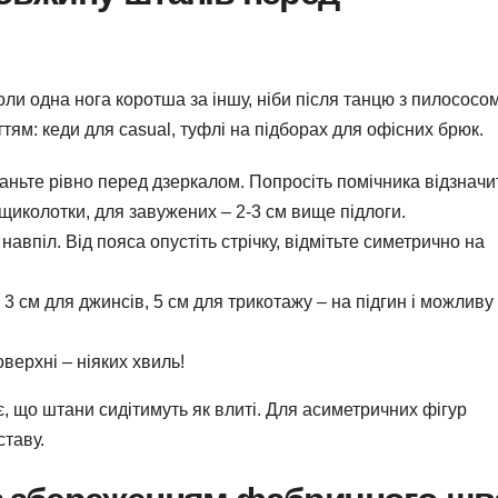
ли одна нога коротша за іншу, ніби після танцю з пилососом
ям: кеди для casual, туфлі на підборах для офісних брюк.
таньте рівно перед дзеркалом. Попросіть помічника відзначи
щиколотки, для завужених – 2-3 см вище підлоги.
 навпіл. Від пояса опустіть стрічку, відмітьте симетрично на
 3 см для джинсів, 5 см для трикотажу – на підгин і можливу
верхні – ніяких хвиль!
, що штани сидітимуть як влиті. Для асиметричних фігур
ставу.