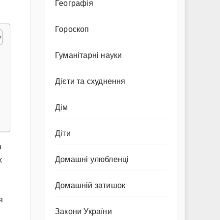
Географія
Гороскоп
Гуманітарні науки
Дієти та схуднення
Дім
Діти
а
Домашні улюбленці
х
Домашній затишок
я
Закони України