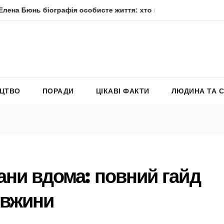
 біографія особисте життя: хто вона насправді
Елена Ф
ЕЦТВО
ПОРАДИ
ЦІКАВІ ФАКТИ
ЛЮДИНА ТА 
ани вдома: повний гайд
овжини