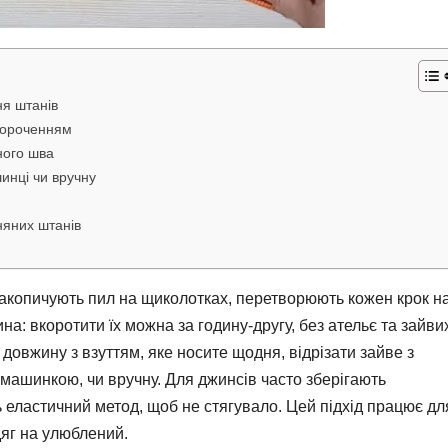
ня штанів
короченням
ного шва
инці чи вручну
няних штанів
 накопичують пил на щиколотках, перетворюють кожен крок н
: вкоротити їх можна за годину-другу, без ательє та зайви
 довжину з взуттям, яке носите щодня, відрізати зайве з
о машинкою, чи вручну. Для джинсів часто зберігають
еластичний метод, щоб не стягувало. Цей підхід працює дл
яг на улюблений.