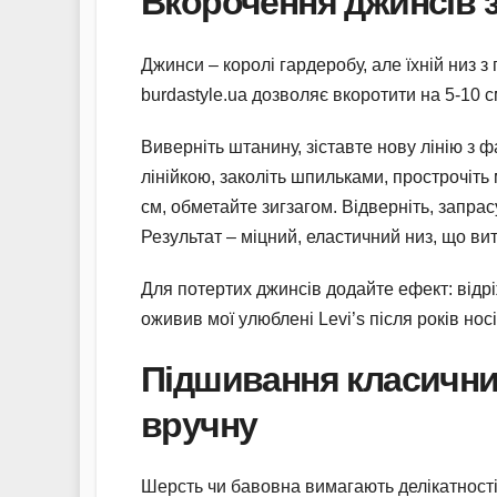
Вкорочення джинсів 
Джинси – королі гардеробу, але їхній низ 
burdastyle.ua дозволяє вкоротити на 5-10 см
Виверніть штанину, зіставте нову лінію з 
лінійкою, заколіть шпильками, прострочіт
см, обметайте зигзагом. Відверніть, запрас
Результат – міцний, еластичний низ, що ви
Для потертих джинсів додайте ефект: відр
оживив мої улюблені Levi’s після років нос
Підшивання класични
вручну
Шерсть чи бавовна вимагають делікатності