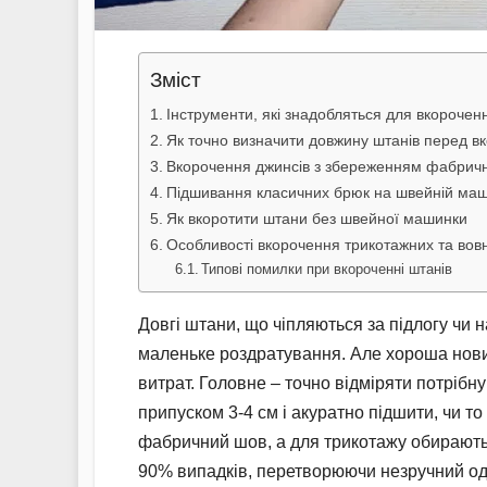
Зміст
Інструменти, які знадобляться для вкорочен
Як точно визначити довжину штанів перед в
Вкорочення джинсів з збереженням фабрич
Підшивання класичних брюк на швейній маш
Як вкоротити штани без швейної машинки
Особливості вкорочення трикотажних та вов
Типові помилки при вкороченні штанів
Довгі штани, що чіпляються за підлогу чи
маленьке роздратування. Але хороша новина
витрат. Головне – точно відміряти потрібну
припуском 3-4 см і акуратно підшити, чи т
фабричний шов, а для трикотажу обирають 
90% випадків, перетворюючи незручний од