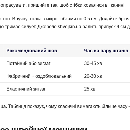
ропрасувати, пришийте так, щоб стібки ховалися в тканині.
 тон. Вручну: голка з мікростібками по 0,5 см. Додайте брюч
о тримає силует. Джерело shvejkin.ua радить припуск 4 см 
Рекомендований шов
Час на пару штанів
Потайний або зигзаг
30-45 хв
Фабричний + оздоблювальний
20-30 хв
Еластичний зигзаг
25 хв
n.ua. Таблиця показує, чому класичні вимагають більше часу 
без швейної машинки