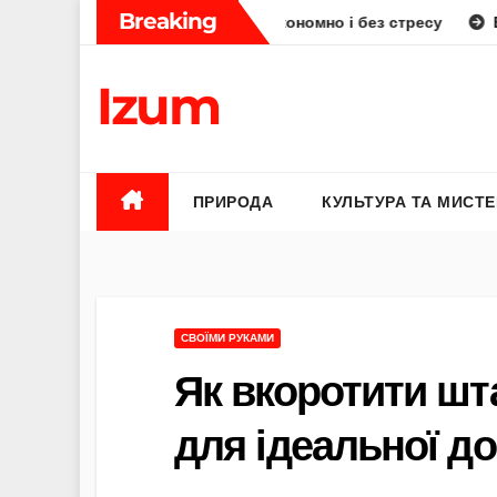
Skip
Breaking
: як планувати смачно, економно і без стресу
Елена Бюнь
to
content
Izum
ПРИРОДА
КУЛЬТУРА ТА МИСТ
СВОЇМИ РУКАМИ
Як вкоротити шт
для ідеальної д