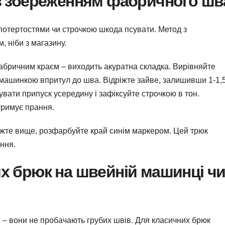
з збереженням фабричного шв
з потертостями чи строчкою шкода псувати. Метод з
, ніби з магазину.
фабричним краєм – виходить акуратна складка. Вирівняйте
ь машинкою впритул до шва. Відріжте зайве, залишивши 1-1,
увати припуск усередину і зафіксуйте строчкою в тон.
тримує прання.
іжте вище, розфарбуйте край синім маркером. Цей трюк
іння.
х брюк на швейній машинці ч
 – вони не пробачають грубих швів. Для класичних брюк