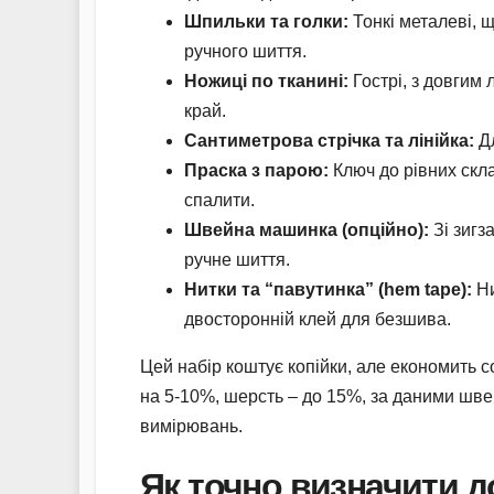
Шпильки та голки:
Тонкі металеві, щ
ручного шиття.
Ножиці по тканині:
Гострі, з довгим 
край.
Сантиметрова стрічка та лінійка:
Дл
Праска з парою:
Ключ до рівних скл
спалити.
Швейна машинка (опційно):
Зі зигз
ручне шиття.
Нитки та “павутинка” (hem tape):
Ни
двосторонній клей для безшива.
Цей набір коштує копійки, але економить 
на 5-10%, шерсть – до 15%, за даними швей
вимірювань.
Як точно визначити д