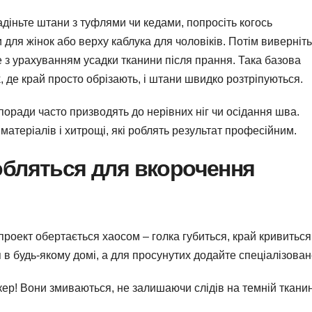
діньте штани з туфлями чи кедами, попросіть когось
 для жінок або верху каблука для чоловіків. Потім виверніть
ле з урахуванням усадки тканини після прання. Така базова
, де край просто обрізають, і штани швидко розтріпуються.
поради часто призводять до нерівних ніг чи осідання шва.
матеріалів і хитрощі, які роблять результат професійним.
добляться для вкорочення
роект обертається хаосом – голка губиться, край кривиться
я в будь-якому домі, а для просунутих додайте спеціалізован
ер! Вони змиваються, не залишаючи слідів на темній тканин