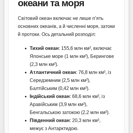
океани та моря
Світовий океан включає не лише п’ять
основних океанів, а й численні моря, затоки
й протоки. Ось детальний розподіл:
Тихий океан
: 155,6 млн км², включає
Японське море (1 млн км²), Берингове
(2,3 млн км²).
Атлантичний океан
: 76,8 млн км², із
Середземним (2,5 млн км²),
Балтійським (0,42 млн км²).
Індійський океан
: 68,6 млн км², із
Аравійським (3,9 млн км²),
Бенгальською затокою (2,2 млн км²).
Південний океан
: 20,3 млн км²,
межує з Антарктидою.