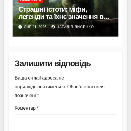
ЦІКАВІ ФАКТИ
Страшні істоти: міфи,
легенди та їхнє значення в
культурі
ЛИП 21, 2026
НАТАЛІЯ ЛИСЕНКО
Залишити відповідь
Ваша e-mail адреса не
оприлюднюватиметься.
Обов’язкові поля
позначені
*
Коментар
*