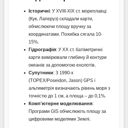
Історичні
: У XVIII-XIX ст. мореплавці
(Кук, Лаперуз) складали карти,
обчислюючи площу вручну за
координатами. Похибка сягала 10-
15%.
Гідрографія
: У XX ст. батіметричні
карти вимірювали глибину й контури
океанів за допомогою ехолотів.
Супутники
: З 1990-х
(TOPEX/Poseidon, Jason) GPS і
альтиметрія визначають рівень моря з
точністю до 1 см, а площа – до 0,1%.
Комп’ютерне моделювання
:
Програми GIS обчислюють площу за
цифровими моделями Землі.