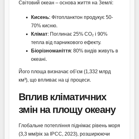
Світовий океан – основа життя на Землі:
Кисень
: Фітопланктон продукує 50-
70% кисню.
Клімат
: Поглинає 25% CO₂ і 90%
тепла від парникового ефекту.
Біорізноманіття
: 80% видів живуть в
океані.
Його площа визначає об’єм (1,332 млрд
км³), що впливає на ці процеси.
Вплив кліматичних
змін на площу океану
Глобальне потепління піднімає рівень моря
(3,3 мм/рік за IPCC, 2023), розширюючи