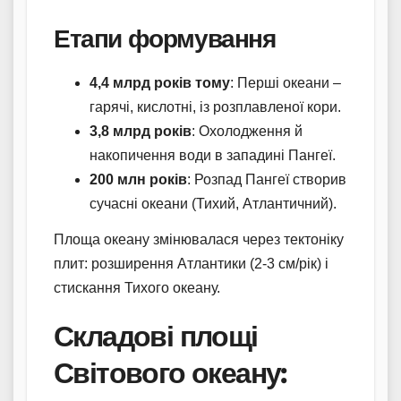
Етапи формування
4,4 млрд років тому
: Перші океани –
гарячі, кислотні, із розплавленої кори.
3,8 млрд років
: Охолодження й
накопичення води в западині Пангеї.
200 млн років
: Розпад Пангеї створив
сучасні океани (Тихий, Атлантичний).
Площа океану змінювалася через тектоніку
плит: розширення Атлантики (2-3 см/рік) і
стискання Тихого океану.
Складові площі
Світового океану: