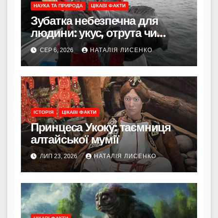
НАУКА ТА ПРИРОДА
ЦІКАВІ ФАКТИ
Зубатка небезпечна для
людини: укус, отрута чи
лише зовнішність
СЕР 6, 2026
НАТАЛІЯ ЛИСЕНКО
ІСТОРІЯ
ЦІКАВІ ФАКТИ
Принцеса Укоку: таємниця
алтайської мумії
ЛИП 23, 2026
НАТАЛІЯ ЛИСЕНКО