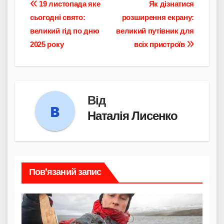
Навігація
19 листопада яке
Як дізнатися
сьогодні свято:
розширення екрану:
записів
великий гід по дню
великий путівник для
2025 року
всіх пристроїв
Від
Наталія Лисенко
Пов’язаний запис