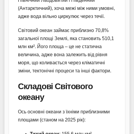
Північний Льодовитий і Південний
(Антарктичний), хоча межі між ними умовні,
адже вода вільно циркулює через течії.
Світовий океан займає приблизно 70,8%
загальної площі Землі, яка становить 510,1
млн км². Його площа – це не статична
величина, адже вона залежить від рівня
моря, що коливається через кліматичні
зміни, тектонічні процеси та інші фактори.
Складові Світового
океану
Ось основні океани з їхніми приблизними
площами (станом на 2025 рік):
Тихий океан
: 155,6 млн км² –