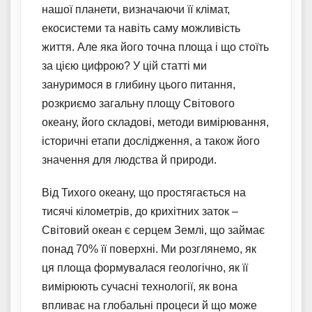
нашої планети, визначаючи її клімат,
екосистеми та навіть саму можливість
життя. Але яка його точна площа і що стоїть
за цією цифрою? У цій статті ми
зануримося в глибину цього питання,
розкриємо загальну площу Світового
океану, його складові, методи вимірювання,
історичні етапи дослідження, а також його
значення для людства й природи.
Від Тихого океану, що простягається на
тисячі кілометрів, до крихітних заток –
Світовий океан є серцем Землі, що займає
понад 70% її поверхні. Ми розглянемо, як
ця площа формувалася геологічно, як її
вимірюють сучасні технології, як вона
впливає на глобальні процеси й що може