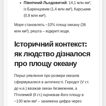
Північний Льодовитий
: 14,1 млн км²,
із Баренцовим (1,4 млн км²), Карським
(0,9 млн км²).
Моря становлять ~10% площі океану (36
млн км²), решта – відкриті води.
Історичний контекст:
як людство дізналося
про площу океану
Перші уявлення про розміри океанів
сформувалися в античності. Геродот (V ст.
до н.е.) вважав океан безмежним, а
Птолемей (II ст.) оцінював його площу в
~130 млн км² – занижена цифра через