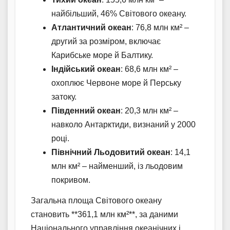
найбільший, 46% Світового океану.
Атлантичний океан
: 76,8 млн км² –
другий за розміром, включає
Карибське море й Балтику.
Індійський океан
: 68,6 млн км² –
охоплює Червоне море й Перську
затоку.
Південний океан
: 20,3 млн км² –
навколо Антарктиди, визнаний у 2000
році.
Північний Льодовитий океан
: 14,1
млн км² – найменший, із льодовим
покривом.
Загальна площа Світового океану
становить **361,1 млн км²**, за даними
Національного управління океанічних і