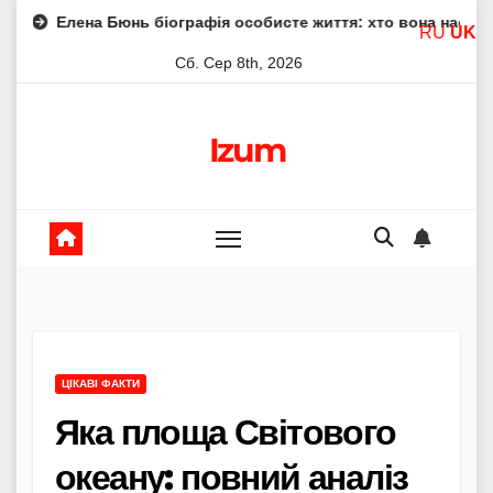
Skip
 Бюнь біографія особисте життя: хто вона насправді
Еле
RU
UK
to
Сб. Сер 8th, 2026
content
Izum
ЦІКАВІ ФАКТИ
Яка площа Світового
океану: повний аналіз