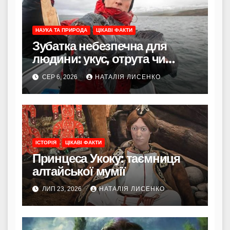
НАУКА ТА ПРИРОДА
ЦІКАВІ ФАКТИ
Зубатка небезпечна для
людини: укус, отрута чи
лише зовнішність
СЕР 6, 2026
НАТАЛІЯ ЛИСЕНКО
ІСТОРІЯ
ЦІКАВІ ФАКТИ
Принцеса Укоку: таємниця
алтайської мумії
ЛИП 23, 2026
НАТАЛІЯ ЛИСЕНКО