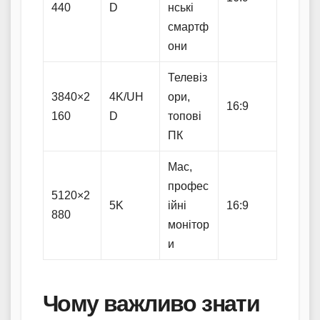
440
D
нські
смартф
они
Телевіз
3840×2
4K/UH
ори,
16:9
160
D
топові
ПК
Mac,
профес
5120×2
5K
ійні
16:9
880
монітор
и
Чому важливо знати