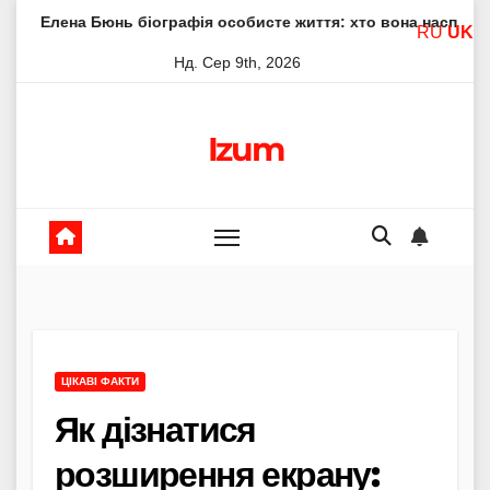
Skip
нь біографія особисте життя: хто вона насправді
Елена
RU
UK
to
Нд. Сер 9th, 2026
content
Izum
ЦІКАВІ ФАКТИ
Як дізнатися
розширення екрану: