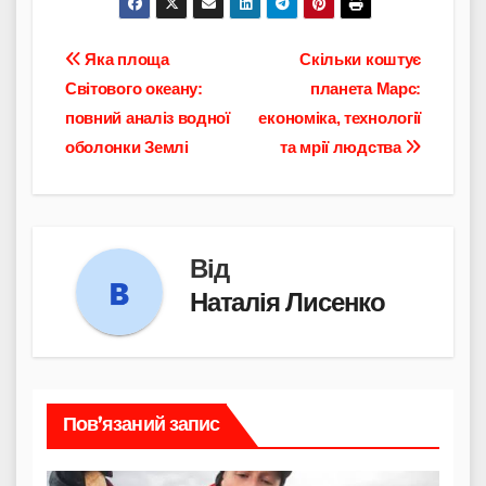
Навігація
Яка площа
Скільки коштує
Світового океану:
планета Марс:
записів
повний аналіз водної
економіка, технології
оболонки Землі
та мрії людства
Від
Наталія Лисенко
Пов’язаний запис