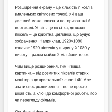
Розширення екрану – це кількість пікселів
(маленьких світлових точок), які ваш
дисплей може показати по горизонталі й
вертикалі. Уявіть: це як сітка, де кожен
піксель – це крихітна цеглинка, що будує
зображення. Наприклад, 1920×1080
означає 1920 пікселів у ширину й 1080 у
висоту – разом майже 2 мільйони точок!
Чим вище розширення, тим чіткіша
картинка – від розмитих пікселів старих
моніторів до кристальної ясності 4K. Але
знати своє розширення – це не просто
цікавість, а ключ до комфортної роботи, ігор
чи перегляду фільмів.
Ось базові факти: