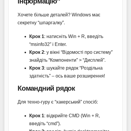
інформацію”
Хочете більше деталей? Windows має
секретну “шпаргалку”.
Крок 1
: натисніть Win + R, введіть
“msinfo32” і Enter.
Крок 2
: у вікні “Відомості про систему”
знайдіть “Компоненти” > “Дисплей”.
Крок 3
: шукайте рядок “Роздільна
здатність” – ось ваше розширення!
Командний рядок
Для техно-гуру є “хакерський” спосіб:
Крок 1
: відкрийте CMD (Win + R,
введіть “cmd”).