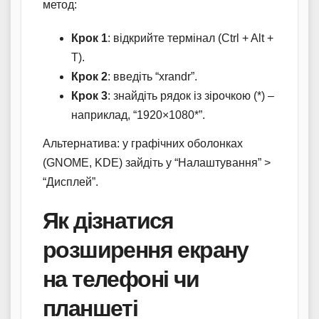
метод:
Крок 1
: відкрийте термінал (Ctrl + Alt +
T).
Крок 2
: введіть “xrandr”.
Крок 3
: знайдіть рядок із зірочкою (*) –
наприклад, “1920×1080*”.
Альтернатива: у графічних оболонках
(GNOME, KDE) зайдіть у “Налаштування” >
“Дисплей”.
Як дізнатися
розширення екрану
на телефоні чи
планшеті