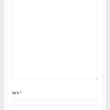
Ім'я
*