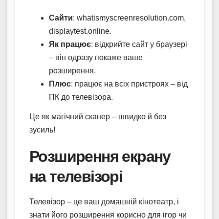
Сайти
: whatismyscreenresolution.com,
displaytest.online.
Як працює
: відкрийте сайт у браузері
– він одразу покаже ваше
розширення.
Плюс
: працює на всіх пристроях – від
ПК до телевізора.
Це як магічний сканер – швидко й без
зусиль!
Розширення екрану
на телевізорі
Телевізор – це ваш домашній кінотеатр, і
знати його розширення корисно для ігор чи