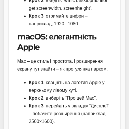
Крок 2
: введіть “wmic desktopmonitor
get screenwidth, screenheight”.
Крок 3
: отримайте цифри –
наприклад, 1920 і 1080.
macOS: елегантність
Apple
Mac – це стиль і простота, і розширення
екрану тут знайти – як прогулянка парком.
Крок 1
: клацніть на логотип Apple у
верхньому лівому куті.
Крок 2
: виберіть “Про цей Mac”.
Крок 3
: перейдіть у вкладку “Дисплеї”
– побачите розширення (наприклад,
2560×1600).