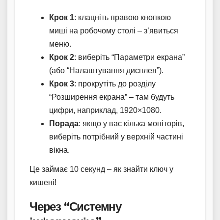
Крок 1
: клацніть правою кнопкою
миші на робочому столі – з’явиться
меню.
Крок 2
: виберіть “Параметри екрана”
(або “Налаштування дисплея”).
Крок 3
: прокрутіть до розділу
“Розширення екрана” – там будуть
цифри, наприклад, 1920×1080.
Порада
: якщо у вас кілька моніторів,
виберіть потрібний у верхній частині
вікна.
Це займає 10 секунд – як знайти ключ у
кишені!
Через “Системну