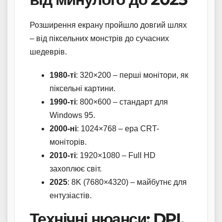
Розширення екрану пройшло довгий шлях
– від піксельних монстрів до сучасних
шедеврів.
1980-ті
: 320×200 – перші монітори, як
піксельні картини.
1990-ті
: 800×600 – стандарт для
Windows 95.
2000-ні
: 1024×768 – ера CRT-
моніторів.
2010-ті
: 1920×1080 – Full HD
захоплює світ.
2025
: 8K (7680×4320) – майбутнє для
ентузіастів.
Технічні нюанси: DPI,