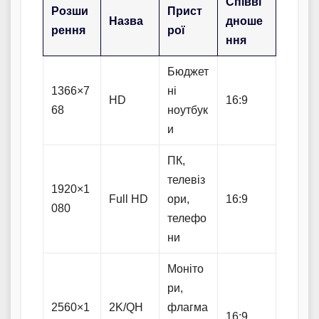
Співві
Розши
Прист
Назва
дноше
рення
рої
ння
Бюджет
1366×7
ні
HD
16:9
68
ноутбук
и
ПК,
телевіз
1920×1
Full HD
ори,
16:9
080
телефо
ни
Моніто
ри,
2560×1
2K/QH
флагма
16:9