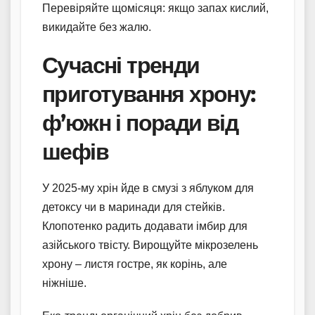
Перевіряйте щомісяця: якщо запах кислий,
викидайте без жалю.
Сучасні тренди
приготування хрону:
ф’южн і поради від
шефів
У 2025-му хрін йде в смузі з яблуком для
детоксу чи в маринади для стейків.
Клопотенко радить додавати імбир для
азійського твісту. Вирощуйте мікрозелень
хрону – листя гостре, як корінь, але
ніжніше.