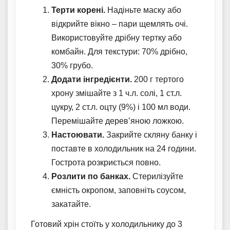
Терти корені.
Надіньте маску або
відкрийте вікно – пари щемлять очі.
Використовуйте дрібну тертку або
комбайн. Для текстури: 70% дрібно,
30% грубо.
Додати інгредієнти.
200 г тертого
хрону змішайте з 1 ч.л. солі, 1 ст.л.
цукру, 2 ст.л. оцту (9%) і 100 мл води.
Перемішайте дерев’яною ложкою.
Настоювати.
Закрийте скляну банку і
поставте в холодильник на 24 години.
Гострота розкриється повно.
Розлити по банках.
Стерилізуйте
ємність окропом, заповніть соусом,
закатайте.
Готовий хрін стоїть у холодильнику до 3