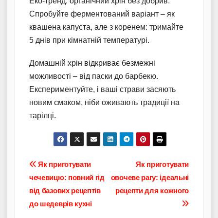
Еко-тренд: органічний хрін без добрив.
Спробуйте ферментований варіант – як
квашена капуста, але з коренем: тримайте
5 днів при кімнатній температурі.
Домашній хрін відкриває безмежні
можливості – від паски до барбекю.
Експериментуйте, і ваші страви засяють
новим смаком, ніби оживають традиції на
тарілці.
Навігація
Як приготувати
Як приготувати
чечевицю: повний гід
овочеве рагу: ідеальні
записів
від базових рецептів
рецепти для кожного
до шедеврів кухні