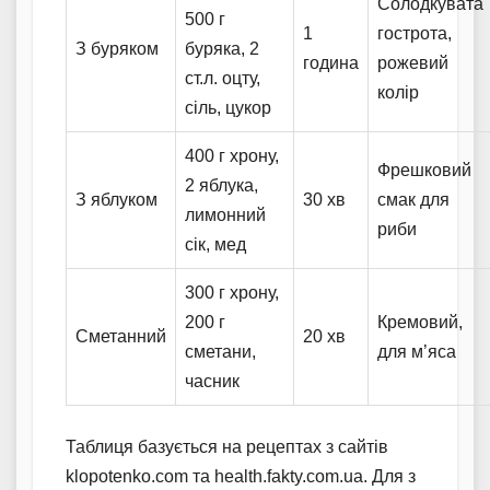
Солодкувата
500 г
1
гострота,
З буряком
буряка, 2
година
рожевий
ст.л. оцту,
колір
сіль, цукор
400 г хрону,
Фрешковий
2 яблука,
З яблуком
30 хв
смак для
лимонний
риби
сік, мед
300 г хрону,
200 г
Кремовий,
Сметанний
20 хв
сметани,
для м’яса
часник
Таблиця базується на рецептах з сайтів
klopotenko.com та health.fakty.com.ua. Для з