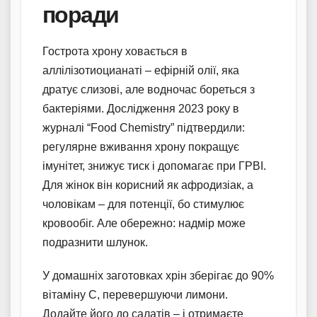
поради
Гострота хрону ховається в
аллілізотиоцианаті – ефірній олії, яка
дратує слизові, але водночас бореться з
бактеріями. Дослідження 2023 року в
журналі “Food Chemistry” підтвердили:
регулярне вживання хрону покращує
імунітет, знижує тиск і допомагає при ГРВІ.
Для жінок він корисний як афродизіак, а
чоловікам – для потенції, бо стимулює
кровообіг. Але обережно: надмір може
подразнити шлунок.
У домашніх заготовках хрін зберігає до 90%
вітаміну С, перевершуючи лимони.
Додайте його до салатів – і отримаєте