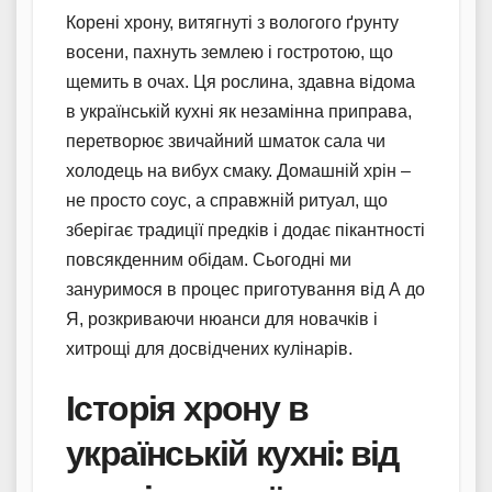
Корені хрону, витягнуті з вологого ґрунту
восени, пахнуть землею і гостротою, що
щемить в очах. Ця рослина, здавна відома
в українській кухні як незамінна приправа,
перетворює звичайний шматок сала чи
холодець на вибух смаку. Домашній хрін –
не просто соус, а справжній ритуал, що
зберігає традиції предків і додає пікантності
повсякденним обідам. Сьогодні ми
зануримося в процес приготування від А до
Я, розкриваючи нюанси для новачків і
хитрощі для досвідчених кулінарів.
Історія хрону в
українській кухні: від