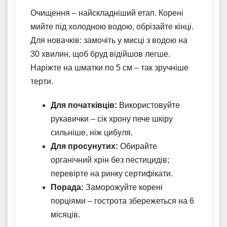
Очищення – найскладніший етап. Корені
мийте під холодною водою, обрізайте кінці.
Для новачків: замочіть у мисці з водою на
30 хвилин, щоб бруд відійшов легше.
Наріжте на шматки по 5 см – так зручніше
терти.
Для початківців:
Використовуйте
рукавички – сік хрону пече шкіру
сильніше, ніж цибуля.
Для просунутих:
Обирайте
органічний хрін без пестицидів;
перевірте на ринку сертифікати.
Порада:
Заморожуйте корені
порціями – гострота збережеться на 6
місяців.