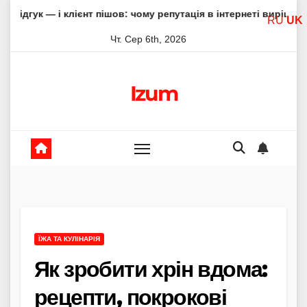
Skip
клієнт пішов: чому репутація в інтернеті вирішує все
Адел
RU
UK
to
Чт. Сер 6th, 2026
content
Izum
ЇЖА ТА КУЛІНАРІЯ
Як зробити хрін вдома:
рецепти, покрокові