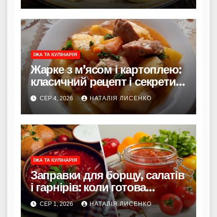
ЇЖА ТА КУЛІНАРІЯ
Жарке з м’ясом і картоплею:
класичний рецепт і секрети
смаку
СЕР 4, 2026
НАТАЛІЯ ЛИСЕНКО
ЇЖА ТА КУЛІНАРІЯ
Заправки для борщу, салатів
і гарнірів: коли готова
заправка економить час і не
СЕР 1, 2026
НАТАЛІЯ ЛИСЕНКО
псує смак