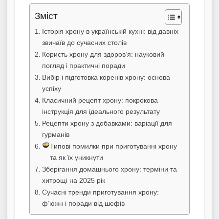
Зміст
Історія хрону в українській кухні: від давніх
звичаїв до сучасних столів
Користь хрону для здоров’я: науковий
погляд і практичні поради
Вибір і підготовка коренів хрону: основа
успіху
Класичний рецепт хрону: покрокова
інструкція для ідеального результату
Рецепти хрону з добавками: варіації для
гурманів
Типові помилки при приготуванні хрону
та як їх уникнути
Зберігання домашнього хрону: терміни та
хитрощі на 2025 рік
Сучасні тренди приготування хрону:
ф’южн і поради від шефів