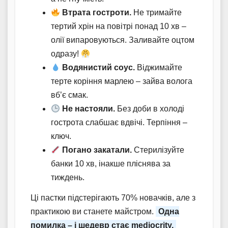
Втрата гостроти.
Не тримайте
тертий хрін на повітрі понад 10 хв –
олії випаровуються. Заливайте оцтом
одразу!
Водянистий соус.
Віджимайте
терте коріння марлею – зайва волога
вб’є смак.
Не настояли.
Без доби в холоді
гострота слабшає вдвічі. Терпіння –
ключ.
Погано закатали.
Стерилізуйте
банки 10 хв, інакше пліснява за
тиждень.
Ці пастки підстерігають 70% новачків, але з
практикою ви станете майстром.
Одна
помилка – і шедевр стає mediocrity.