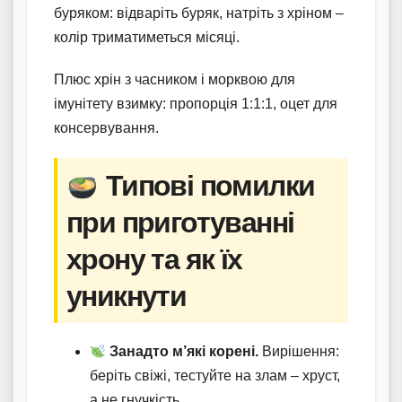
буряком: відваріть буряк, натріть з хріном –
колір триматиметься місяці.
Плюс хрін з часником і морквою для
імунітету взимку: пропорція 1:1:1, оцет для
консервування.
Типові помилки
при приготуванні
хрону та як їх
уникнути
Занадто м’які корені.
Вирішення:
беріть свіжі, тестуйте на злам – хруст,
а не гнучкість.