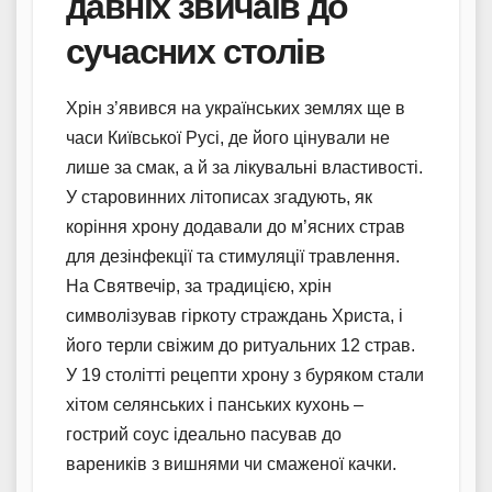
давніх звичаїв до
сучасних столів
Хрін з’явився на українських землях ще в
часи Київської Русі, де його цінували не
лише за смак, а й за лікувальні властивості.
У старовинних літописах згадують, як
коріння хрону додавали до м’ясних страв
для дезінфекції та стимуляції травлення.
На Святвечір, за традицією, хрін
символізував гіркоту страждань Христа, і
його терли свіжим до ритуальних 12 страв.
У 19 столітті рецепти хрону з буряком стали
хітом селянських і панських кухонь –
гострий соус ідеально пасував до
вареників з вишнями чи смаженої качки.