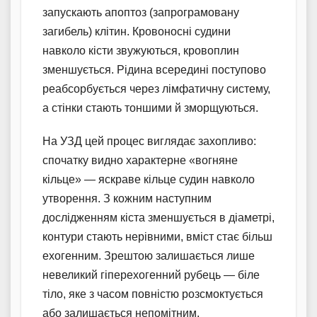
запускають апоптоз (запрограмовану
загибель) клітин. Кровоносні судини
навколо кісти звужуються, кровоплин
зменшується. Рідина всередині поступово
реабсорбується через лімфатичну систему,
а стінки стають тоншими й зморщуються.
На УЗД цей процес виглядає захопливо:
спочатку видно характерне «вогняне
кільце» — яскраве кільце судин навколо
утворення. З кожним наступним
дослідженням кіста зменшується в діаметрі,
контури стають нерівними, вміст стає більш
ехогенним. Зрештою залишається лише
невеликий гіперехогенний рубець — біле
тіло, яке з часом повністю розсмоктується
або залишається непомітним.