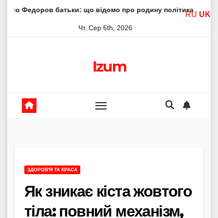
Skip
ров батьки: що відомо про родину політика
Молитва пр
RU
UK
to
Чт. Сер 6th, 2026
content
Izum
ЗДОРОВ'Я ТА КРАСА
Як зникає кіста жовтого
тіла: повний механізм,