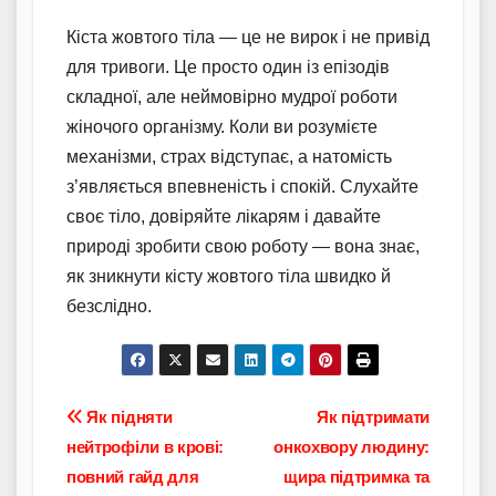
Кіста жовтого тіла — це не вирок і не привід
для тривоги. Це просто один із епізодів
складної, але неймовірно мудрої роботи
жіночого організму. Коли ви розумієте
механізми, страх відступає, а натомість
з’являється впевненість і спокій. Слухайте
своє тіло, довіряйте лікарям і давайте
природі зробити свою роботу — вона знає,
як зникнути кісту жовтого тіла швидко й
безслідно.
Навігація
Як підняти
Як підтримати
нейтрофіли в крові:
онкохвору людину:
записів
повний гайд для
щира підтримка та