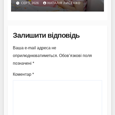
Комаровського
СЕР 5, 2026
НАТАЛІЯ ЛИСЕНКО
Залишити відповідь
Ваша e-mail адреса не
оприлюднюватиметься.
Обов’язкові поля
позначені
*
Коментар
*