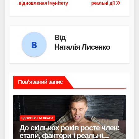
відновлення імунітету
реальні дії
Від
Наталія Лисенко
Пов’язаний запис
ЗДОРОВ'Я ТА КРАСА
До скількох років росте член:
етапи, фактори і реальні