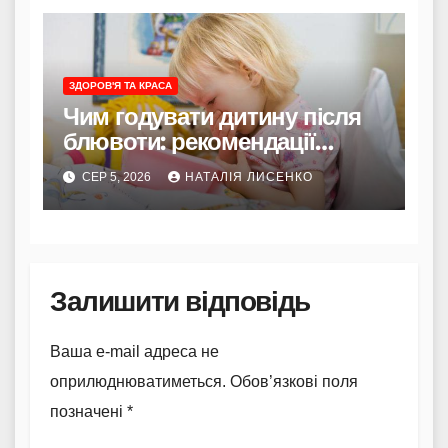
ЗДОРОВ'Я ТА КРАСА
Чим годувати дитину після
блювоти: рекомендації
Комаровського
СЕР 5, 2026
НАТАЛІЯ ЛИСЕНКО
Залишити відповідь
Ваша e-mail адреса не
оприлюднюватиметься.
Обов’язкові поля
позначені
*