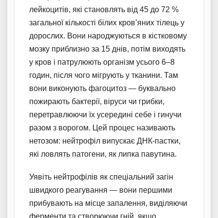
лейкоцитів, які становлять від 45 до 72 %
загальної кількості білих кров’яних тілець у
дорослих. Вони народжуються в кістковому
мозку приблизно за 15 днів, потім виходять
у кров і патрулюють організм усього 6–8
годин, після чого мігрують у тканини. Там
вони виконують фагоцитоз — буквально
пожирають бактерії, віруси чи грибки,
перетравлюючи їх усередині себе і гинучи
разом з ворогом. Цей процес називають
нетозом: нейтрофіл випускає ДНК-пастки,
які ловлять патогени, як липка павутина.
Уявіть нейтрофілів як спеціальний загін
швидкого реагування — вони першими
прибувають на місце запалення, виділяючи
ферменти та створюючи гній, якщо