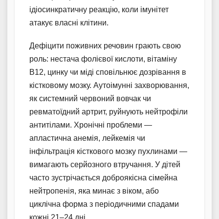
ідіосинкратичну реакцію, коли імунітет
атакує власні клітини.
Дефіцити поживних речовин грають свою
роль: нестача фолієвої кислоти, вітаміну
В12, цинку чи міді сповільнює дозрівання в
кістковому мозку. Аутоімунні захворювання,
як системний червоний вовчак чи
ревматоїдний артрит, руйнують нейтрофіли
антитілами. Хронічні проблеми —
апластична анемія, лейкемія чи
інфільтрація кісткового мозку пухлинами —
вимагають серйозного втручання. У дітей
часто зустрічається доброякісна сімейна
нейтропенія, яка минає з віком, або
циклічна форма з періодичними спадами
кожні 21–24 дні.