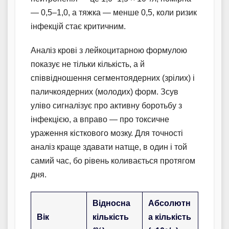
— 0,5–1,0, а тяжка — менше 0,5, коли ризик
інфекцій стає критичним.
Аналіз крові з лейкоцитарною формулою
показує не тільки кількість, а й
співвідношення сегментоядерних (зрілих) і
паличкоядерних (молодих) форм. Зсув
уліво сигналізує про активну боротьбу з
інфекцією, а вправо — про токсичне
ураження кісткового мозку. Для точності
аналіз краще здавати натще, в один і той
самий час, бо рівень коливається протягом
дня.
Відносна
Абсолютн
Вік
кількість
а кількість