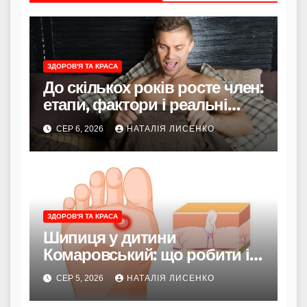
ЗДОРОВ'Я ТА КРАСА
До скількох років росте член:
етапи, фактори і реальні
терміни
СЕР 6, 2026
НАТАЛІЯ ЛИСЕНКО
ЗДОРОВ'Я ТА КРАСА
Шипиця у дитини
Комаровський: що робити і
коли турбуватися
СЕР 5, 2026
НАТАЛІЯ ЛИСЕНКО