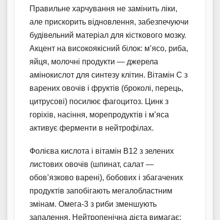
Правильне харчування не замінить ліки,
але прискорить відновлення, забезпечуючи
будівельний матеріал для кісткового мозку.
Акцент на високоякісний білок: м’ясо, риба,
яйця, молочні продукти — джерела
амінокислот для синтезу клітин. Вітамін С з
варених овочів і фруктів (броколі, перець,
цитрусові) посилює фагоцитоз. Цинк з
горіхів, насіння, морепродуктів і м’яса
активує ферменти в нейтрофілах.
Фолієва кислота і вітамін В12 з зелених
листових овочів (шпинат, салат —
обов’язково варені), бобових і збагачених
продуктів запобігають мегалобластним
змінам. Омега-3 з риби зменшують
запалення. Нейтропенічна дієта вимагає: