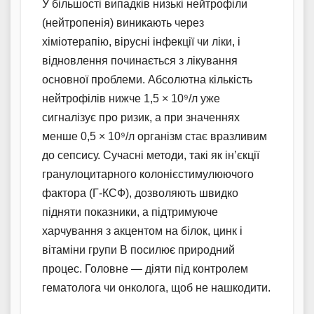
У більшості випадків низькі нейтрофіли
(нейтропенія) виникають через
хіміотерапію, вірусні інфекції чи ліки, і
відновлення починається з лікування
основної проблеми. Абсолютна кількість
нейтрофілів нижче 1,5 × 10⁹/л уже
сигналізує про ризик, а при значеннях
менше 0,5 × 10⁹/л організм стає вразливим
до сепсису. Сучасні методи, такі як ін’єкції
гранулоцитарного колонієстимулюючого
фактора (Г-КСФ), дозволяють швидко
підняти показники, а підтримуюче
харчування з акцентом на білок, цинк і
вітаміни групи В посилює природний
процес. Головне — діяти під контролем
гематолога чи онколога, щоб не нашкодити.