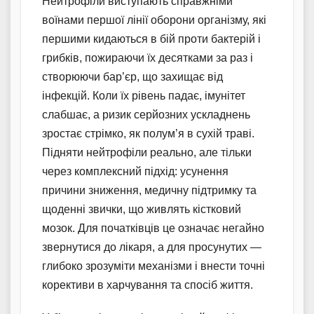
Нейтрофіли виступають справжніми
воїнами першої лінії оборони організму, які
першими кидаються в бій проти бактерій і
грибків, пожираючи їх десятками за раз і
створюючи бар’єр, що захищає від
інфекцій. Коли їх рівень падає, імунітет
слабшає, а ризик серйозних ускладнень
зростає стрімко, як полум’я в сухій траві.
Підняти нейтрофіли реально, але тільки
через комплексний підхід: усунення
причини зниження, медичну підтримку та
щоденні звички, що живлять кістковий
мозок. Для початківців це означає негайно
звернутися до лікаря, а для просунутих —
глибоко зрозуміти механізми і внести точні
корективи в харчування та спосіб життя.