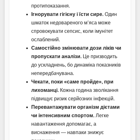
протипоказання.
Ігнорувати гігієну і їсти сире.
Один
шматок недовареного м’яса може
спровокувати сепсис, коли імунітет
ослаблений.
Самостійно змінювати дози ліків чи
пропускати аналізи.
Це призводить
до ускладнень, бо динаміка показників
непередбачувана.
Чекати, поки «саме пройде», при
лихоманці.
Кожна година зволікання
підвищує ризик серйозних інфекцій.
Перевантажувати організм дієтами
чи інтенсивним спортом.
Легке
навантаження допомагає, а
виснаження — навпаки знижує