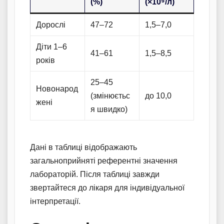
(%)
(×10⁹/л)
Дорослі
47–72
1,5–7,0
Діти 1–6
41–61
1,5–8,5
років
25–45
Новонарод
(змінюєтьс
до 10,0
жені
я швидко)
Дані в таблиці відображають
загальноприйняті референтні значення
лабораторій. Після таблиці завжди
звертайтеся до лікаря для індивідуальної
інтерпретації.