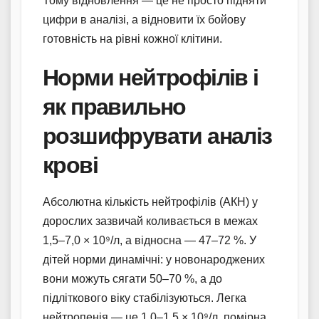
Тому відновлення — це не просто підняти
цифри в аналізі, а відновити їх бойову
готовність на рівні кожної клітини.
Норми нейтрофілів і
як правильно
розшифрувати аналіз
крові
Абсолютна кількість нейтрофілів (АКН) у
дорослих зазвичай коливається в межах
1,5–7,0 × 10⁹/л, а відносна — 47–72 %. У
дітей норми динамічні: у новонароджених
вони можуть сягати 50–70 %, а до
підліткового віку стабілізуються. Легка
нейтропенія — це 1,0–1,5 × 10⁹/л, помірна