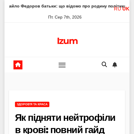
Skip
ров батьки: що відомо про родину політика
Молитва пр
RU
UK
to
Пт. Сер 7th, 2026
content
Izum
ЗДОРОВ'Я ТА КРАСА
Як підняти нейтрофіли
в крові: повний гайд