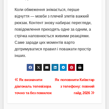
Коли обмеження знімається, перше
відчуття — мовби з плечей злетів важкий
рюкзак. Контент знову набирає перегляди,
повідомлення приходять одне за одним, а
стрічка наповнюється живими реакціями.
Саме заради цих моментів варто
дотримуватися правил і поважати простір
інших.
Навігація
Як визначити
Як поповнити Київстар
діагональ телевізора
з телефону: повний
записів
точно та без помилок
гайд 2026