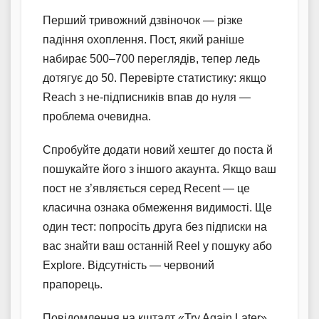
Перший тривожний дзвіночок — різке
падіння охоплення. Пост, який раніше
набирає 500–700 переглядів, тепер ледь
дотягує до 50. Перевірте статистику: якщо
Reach з не-підписників впав до нуля —
проблема очевидна.
Спробуйте додати новий хештег до поста й
пошукайте його з іншого акаунта. Якщо ваш
пост не з’являється серед Recent — це
класична ознака обмеження видимості. Ще
один тест: попросіть друга без підписки на
вас знайти ваш останній Reel у пошуку або
Explore. Відсутність — червоний
прапорець.
Повідомлення на кшталт «Try Again Later»,