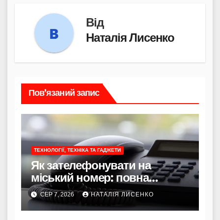
Від
Наталія Лисенко
Пов’язаний запис
ТЕХНОЛОГІЇ, ТЕХНІКА ТА ГАДЖЕТИ
Як зателефонувати на
міський номер: повна
інструкція
СЕР 7, 2026
НАТАЛІЯ ЛИСЕНКО