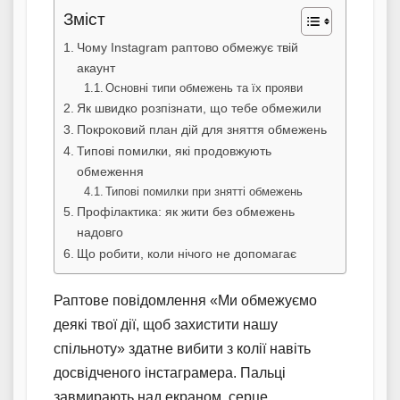
Зміст
Чому Instagram раптово обмежує твій
акаунт
Основні типи обмежень та їх прояви
Як швидко розпізнати, що тебе обмежили
Покроковий план дій для зняття обмежень
Типові помилки, які продовжують
обмеження
Типові помилки при знятті обмежень
Профілактика: як жити без обмежень
надовго
Що робити, коли нічого не допомагає
Раптове повідомлення «Ми обмежуємо
деякі твої дії, щоб захистити нашу
спільноту» здатне вибити з колії навіть
досвідченого інстаграмера. Пальці
завмирають над екраном, серце