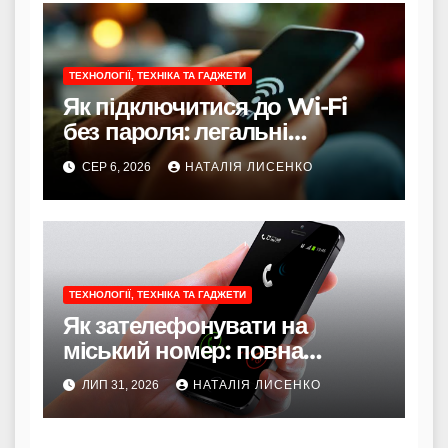
ТЕХНОЛОГІЇ, ТЕХНІКА ТА ГАДЖЕТИ
Як підключитися до Wi-Fi
без пароля: легальні
способи
СЕР 6, 2026
НАТАЛІЯ ЛИСЕНКО
ТЕХНОЛОГІЇ, ТЕХНІКА ТА ГАДЖЕТИ
Як зателефонувати на
міський номер: повна
інструкція 2026 року
ЛИП 31, 2026
НАТАЛІЯ ЛИСЕНКО