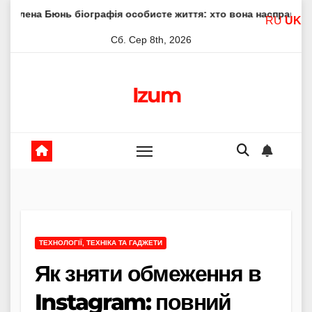
Skip
 біографія особисте життя: хто вона насправді
Елена Ф
RU
UK
to
Сб. Сер 8th, 2026
content
Izum
ТЕХНОЛОГІЇ, ТЕХНІКА ТА ГАДЖЕТИ
Як зняти обмеження в
Instagram: повний