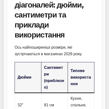
діагоналей: дюйми,
сантиметри та
приклади
використання
Ось найпоширеніші розміри, які
зустрічаються в магазинах 2026 року.
Сантимет
Типове
ри
Дюйми
використа
(приблизн
ння
о)
Кухня,
32″
81 см
спальня,