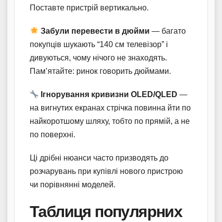
Поставте пристрій вертикально.
Забули перевести в дюйми
— багато
покупців шукають “140 см телевізор” і
дивуються, чому нічого не знаходять.
Пам’ятайте: ринок говорить дюймами.
Ігнорування кривизни OLED/QLED
—
на вигнутих екранах стрічка повинна йти по
найкоротшому шляху, тобто по прямій, а не
по поверхні.
Ці дрібні нюанси часто призводять до
розчарувань при купівлі нового пристрою
чи порівнянні моделей.
Таблиця популярних