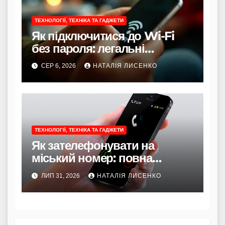
ТЕХНОЛОГІЇ, ТЕХНІКА ТА ГАДЖЕТИ
Як підключитися до Wi-Fi
без пароля: легальні
способи
СЕР 6, 2026
НАТАЛІЯ ЛИСЕНКО
ТЕХНОЛОГІЇ, ТЕХНІКА ТА ГАДЖЕТИ
Як зателефонувати на
міський номер: повна
інструкція 2026 року
ЛИП 31, 2026
НАТАЛІЯ ЛИСЕНКО