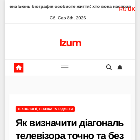
Skip
 біографія особисте життя: хто вона насправді
Елена Фі
RU
UK
to
Сб. Сер 8th, 2026
content
Izum
ТЕХНОЛОГІЇ, ТЕХНІКА ТА ГАДЖЕТИ
Як визначити діагональ
телевізора точно та без