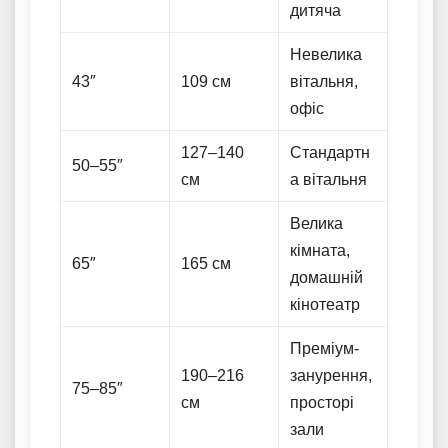
дитяча
Невелика
43″
109 см
вітальня,
офіс
127–140
Стандартн
50–55″
см
а вітальня
Велика
кімната,
65″
165 см
домашній
кінотеатр
Преміум-
190–216
занурення,
75–85″
см
просторі
зали