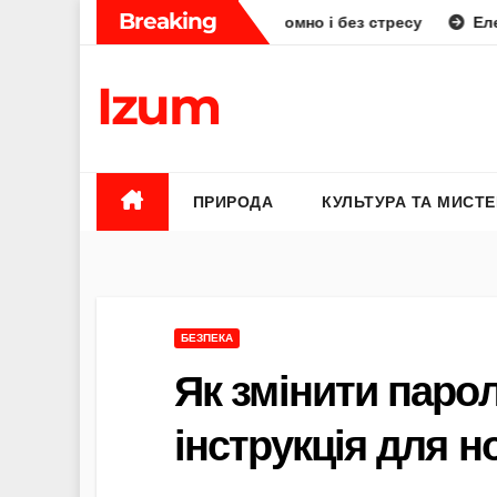
Skip
Breaking
к планувати смачно, економно і без стресу
Елена Бюнь бі
to
content
Izum
ПРИРОДА
КУЛЬТУРА ТА МИСТ
БЕЗПЕКА
Як змінити паро
інструкція для н