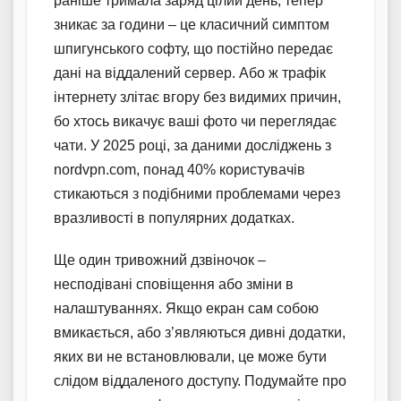
раніше тримала заряд цілий день, тепер
зникає за години – це класичний симптом
шпигунського софту, що постійно передає
дані на віддалений сервер. Або ж трафік
інтернету злітає вгору без видимих причин,
бо хтось викачує ваші фото чи переглядає
чати. У 2025 році, за даними досліджень з
nordvpn.com, понад 40% користувачів
стикаються з подібними проблемами через
вразливості в популярних додатках.
Ще один тривожний дзвіночок –
несподівані сповіщення або зміни в
налаштуваннях. Якщо екран сам собою
вмикається, або з’являються дивні додатки,
яких ви не встановлювали, це може бути
слідом віддаленого доступу. Подумайте про