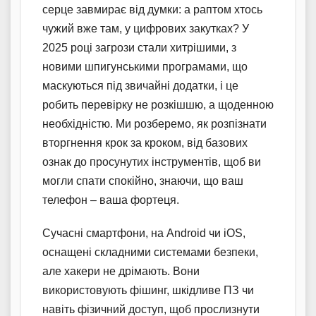
серце завмирає від думки: а раптом хтось
чужий вже там, у цифрових закутках? У
2025 році загрози стали хитрішими, з
новими шпигунськими програмами, що
маскуються під звичайні додатки, і це
робить перевірку не розкішшю, а щоденною
необхідністю. Ми розберемо, як розпізнати
вторгнення крок за кроком, від базових
ознак до просунутих інструментів, щоб ви
могли спати спокійно, знаючи, що ваш
телефон – ваша фортеця.
Сучасні смартфони, на Android чи iOS,
оснащені складними системами безпеки,
але хакери не дрімають. Вони
використовують фішинг, шкідливе ПЗ чи
навіть фізичний доступ, щоб прослизнути