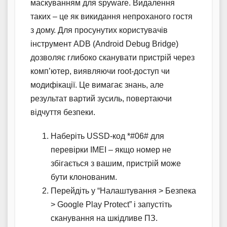
маскуванням для spyware. Видалення
таких – це як викидання непроханого гостя
з дому. Для просунутих користувачів
інструмент ADB (Android Debug Bridge)
дозволяє глибоко сканувати пристрій через
комп’ютер, виявляючи root-доступ чи
модифікації. Це вимагає знань, але
результат вартий зусиль, повертаючи
відчуття безпеки.
Наберіть USSD-код *#06# для
перевірки IMEI – якщо номер не
збігається з вашим, пристрій може
бути клонованим.
Перейдіть у “Налаштування > Безпека
> Google Play Protect” і запустіть
сканування на шкідливе ПЗ.