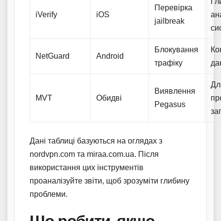
Гл
Перевірка
iVerify
iOS
ан
jailbreak
си
Блокування
Ко
NetGuard
Android
трафіку
да
Дл
Виявлення
MVT
Обидві
пр
Pegasus
за
Дані таблиці базуються на оглядах з
nordvpn.com та miraa.com.ua. Після
використання цих інструментів
проаналізуйте звіти, щоб зрозуміти глибину
проблеми.
Що робити, якщо