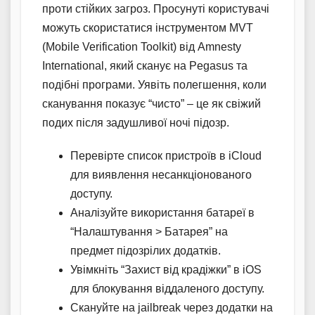
проти стійких загроз. Просунуті користувачі
можуть скористатися інструментом MVT
(Mobile Verification Toolkit) від Amnesty
International, який сканує на Pegasus та
подібні програми. Уявіть полегшення, коли
сканування показує “чисто” – це як свіжий
подих після задушливої ночі підозр.
Перевірте список пристроїв в iCloud
для виявлення несанкціонованого
доступу.
Аналізуйте використання батареї в
“Налаштування > Батарея” на
предмет підозрілих додатків.
Увімкніть “Захист від крадіжки” в iOS
для блокування віддаленого доступу.
Скануйте на jailbreak через додатки на