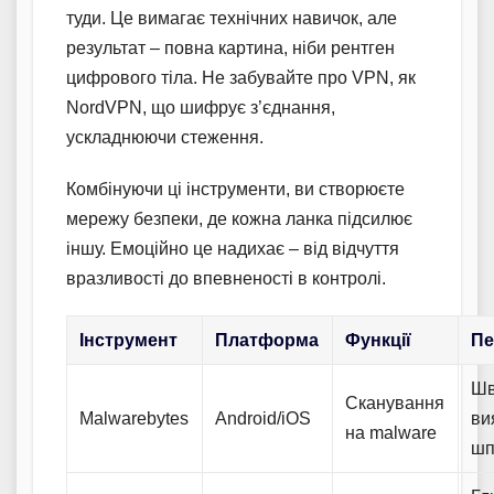
туди. Це вимагає технічних навичок, але
результат – повна картина, ніби рентген
цифрового тіла. Не забувайте про VPN, як
NordVPN, що шифрує з’єднання,
ускладнюючи стеження.
Комбінуючи ці інструменти, ви створюєте
мережу безпеки, де кожна ланка підсилює
іншу. Емоційно це надихає – від відчуття
вразливості до впевненості в контролі.
Інструмент
Платформа
Функції
Пе
Шв
Сканування
Malwarebytes
Android/iOS
ви
на malware
шп