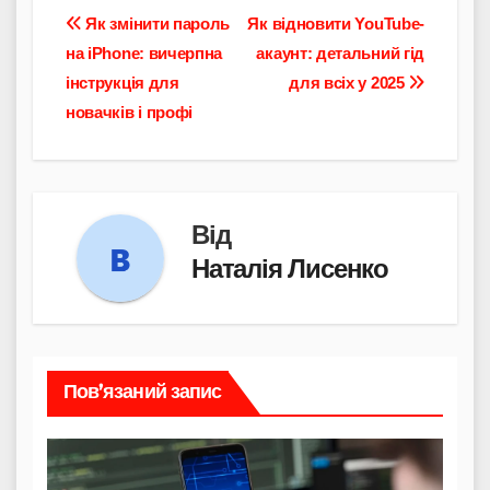
Навігація
Як змінити пароль
Як відновити YouTube-
на iPhone: вичерпна
акаунт: детальний гід
записів
інструкція для
для всіх у 2025
новачків і профі
Від
Наталія Лисенко
Пов’язаний запис