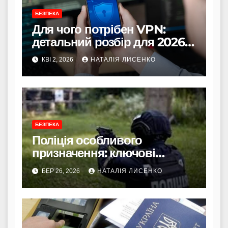
БЕЗПЕКА
Для чого потрібен VPN:
детальний розбір для 2026
року
КВІ 2, 2026
НАТАЛІЯ ЛИСЕНКО
БЕЗПЕКА
Поліція особливого
призначення: ключові
завдання та щоденна
БЕР 26, 2026
НАТАЛІЯ ЛИСЕНКО
боротьба за порядок