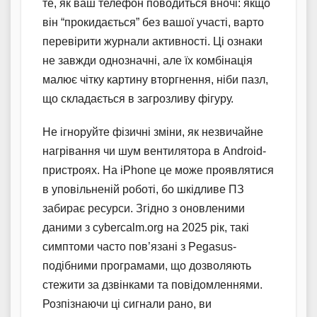
те, як ваш телефон поводиться вночі: якщо
він “прокидається” без вашої участі, варто
перевірити журнали активності. Ці ознаки
не завжди однозначні, але їх комбінація
малює чітку картину вторгнення, ніби пазл,
що складається в загрозливу фігуру.
Не ігноруйте фізичні зміни, як незвичайне
нагрівання чи шум вентилятора в Android-
пристроях. На iPhone це може проявлятися
в уповільненій роботі, бо шкідливе ПЗ
забирає ресурси. Згідно з оновленими
даними з cybercalm.org на 2025 рік, такі
симптоми часто пов’язані з Pegasus-
подібними програмами, що дозволяють
стежити за дзвінками та повідомленнями.
Розпізнаючи ці сигнали рано, ви