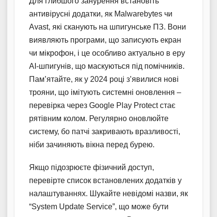
Для глибшого занурення встановіть
антивірусні додатки, як Malwarebytes чи
Avast, які сканують на шпигунське ПЗ. Вони
виявляють програми, що записують екран
чи мікрофон, і це особливо актуально в еру
AI-шпигунів, що маскуються під помічників.
Пам’ятайте, як у 2024 році з’явилися нові
трояни, що імітують системні оновлення –
перевірка через Google Play Protect стає
рятівним колом. Регулярно оновлюйте
систему, бо патчі закривають вразливості,
ніби зачиняють вікна перед бурею.
Якщо підозрюєте фізичний доступ,
перевірте список встановлених додатків у
налаштуваннях. Шукайте невідомі назви, як
“System Update Service”, що може бути