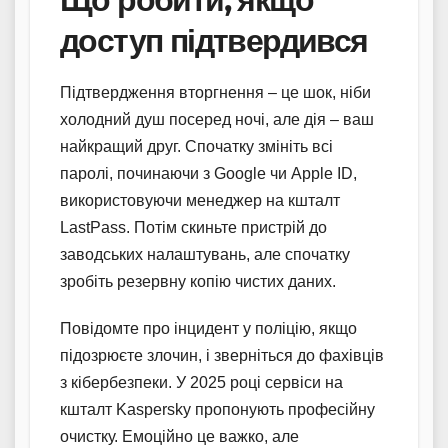
доступ підтвердився
Підтвердження вторгнення – це шок, ніби
холодний душ посеред ночі, але дія – ваш
найкращий друг. Спочатку змініть всі
паролі, починаючи з Google чи Apple ID,
використовуючи менеджер на кшталт
LastPass. Потім скиньте пристрій до
заводських налаштувань, але спочатку
зробіть резервну копію чистих даних.
Повідомте про інцидент у поліцію, якщо
підозрюєте злочин, і зверніться до фахівців
з кібербезпеки. У 2025 році сервіси на
кшталт Kaspersky пропонують професійну
очистку. Емоційно це важко, але