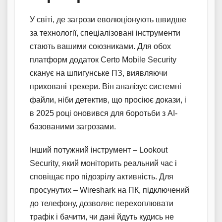
У світі, де загрози еволюціонують швидше
за технології, спеціалізовані інструменти
стають вашими союзниками. Для обох
платформ додаток Certo Mobile Security
сканує на шпигунське ПЗ, виявляючи
приховані трекери. Він аналізує системні
файли, ніби детектив, що просіює докази, і
в 2025 році оновився для боротьби з AI-
базованими загрозами.
Інший потужний інструмент – Lookout
Security, який моніторить реальний час і
сповіщає про підозрілу активність. Для
просунутих – Wireshark на ПК, підключений
до телефону, дозволяє перехоплювати
трафік і бачити, чи дані йдуть кудись не