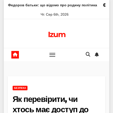
Skip
атьки: що відомо про родину політика
Молитва пресвят
to
Чт. Сер 6th, 2026
content
Izum
БЕЗПЕКА
Як перевірити, чи
хтось має доступ до