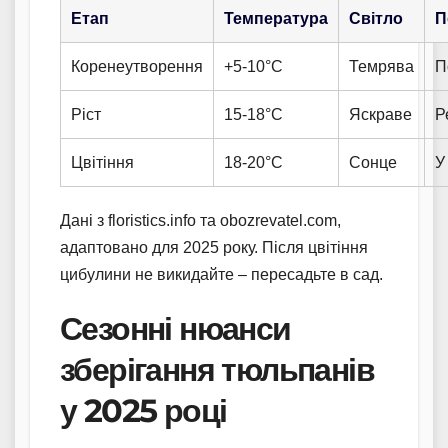
Етап
Температура
Світло
П
Коренеутворення
+5-10°C
Темрява
П
Ріст
15-18°C
Яскраве
Р
Цвітіння
18-20°C
Сонце
У
Дані з floristics.info та obozrevatel.com,
адаптовано для 2025 року. Після цвітіння
цибулини не викидайте – пересадьте в сад.
Сезонні нюанси
зберігання тюльпанів
у 2025 році