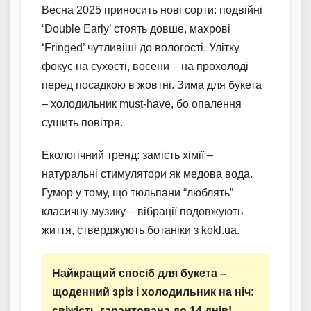
Весна 2025 приносить нові сорти: подвійні
‘Double Early’ стоять довше, махрові
‘Fringed’ чутливіші до вологості. Улітку
фокус на сухості, восени – на прохолоді
перед посадкою в жовтні. Зима для букета
– холодильник must-have, бо опалення
сушить повітря.
Екологічний тренд: замість хімії –
натуральні стимулятори як медова вода.
Гумор у тому, що тюльпани “люблять”
класичну музику – вібрації подовжують
життя, стверджують ботаніки з kokl.ua.
Найкращий спосіб для букета –
щоденний зріз і холодильник на ніч:
свіжість гарантована до 14 днів!