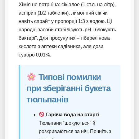
Хімія не потрібна: сік алое (1 ст.л. на літр),
аспірин (1/2 таблетки), лимонний сік чи
навіть спрайт у пропорції 1:3 з водою. Ці
народні засоби стабілізують pH і блокують
бактерії. Для просунутих – гіберелінова
кислота з аптеки садівника, але дози
суворо 0,01%.
Типові помилки
при зберіганні букета
тюльпанів
Гаряча вода на старті.
Тюльпани “шокуються” й
розкриваються за ніч. Почніть з