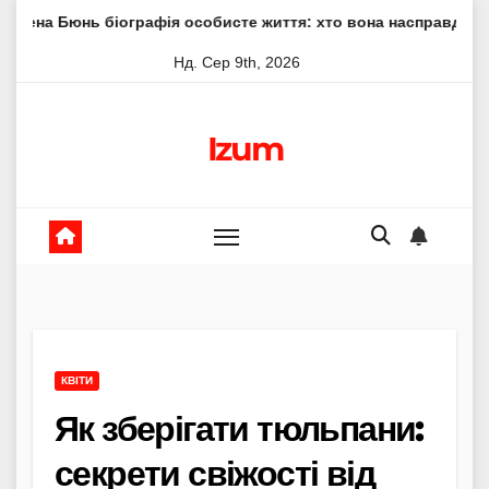
Skip
іографія особисте життя: хто вона насправді
Елена Філо
to
Нд. Сер 9th, 2026
content
Izum
КВІТИ
Як зберігати тюльпани:
секрети свіжості від