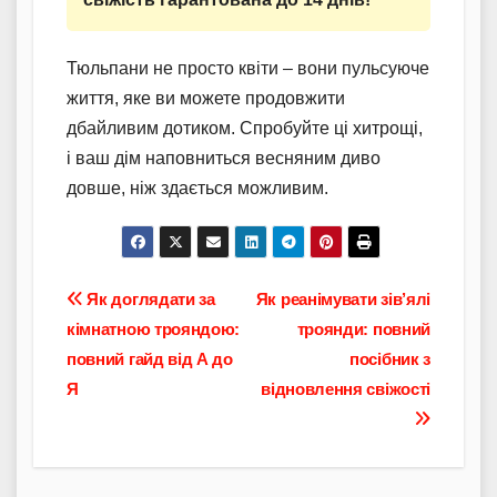
Тюльпани не просто квіти – вони пульсуюче
життя, яке ви можете продовжити
дбайливим дотиком. Спробуйте ці хитрощі,
і ваш дім наповниться весняним диво
довше, ніж здається можливим.
Навігація
Як доглядати за
Як реанімувати зів’ялі
кімнатною трояндою:
троянди: повний
записів
повний гайд від А до
посібник з
Я
відновлення свіжості