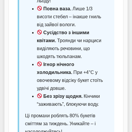
льоду!
Повна ваза.
Лише 1/3
висоти стебел – інакше гниль
від зайвої вологи.
Сусідство з іншими
квітами.
Троянди чи нарциси
виділяють речовини, що
шкодять тюльпанам.
Ігнор нічного
холодильника.
При +4°C у
овочевому відсіку букет стоїть
удвічі довше.
Без зрізу щодня.
Кінчики
“заживають”, блокуючи воду.
Ці промахи роблять 80% букетів
сміттям за тиждень. Уникайте – і
насолоджуйтесь!