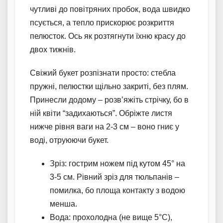
чутливі до повітряних пробок, вода швидко
псується, а тепло прискорює розкриття
пелюсток. Ось як розтягнути їхню красу до
двох тижнів.
Свіжий букет розпізнати просто: стебла
пружні, пелюстки щільно закриті, без плям.
Принесли додому – розв’яжіть стрічку, бо в
ній квіти “задихаються”. Обріжте листя
нижче рівня ваги на 2-3 см – воно гниє у
воді, отруюючи букет.
Зріз: гострим ножем під кутом 45° на
3-5 см. Рівний зріз для тюльпанів –
помилка, бо площа контакту з водою
менша.
Вода: прохолодна (не вище 5°C),