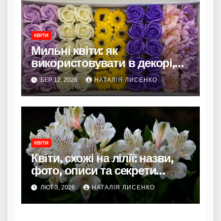
КВІТИ
Мильні квіти: як
використовувати в декорі,
спа-ритуалах та handmade-
БЕР 12, 2026
НАТАЛІЯ ЛИСЕНКО
проєктах
КВІТИ
Квіти, схожі на лілії: назви,
фото, описи та секрети
вибору
ЛЮТ 3, 2026
НАТАЛІЯ ЛИСЕНКО