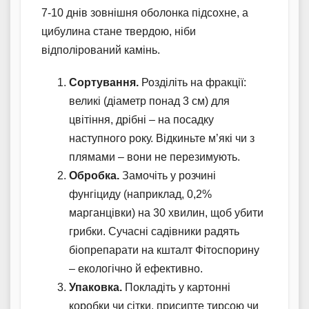
7-10 днів зовнішня оболонка підсохне, а
цибулина стане твердою, ніби
відполірований камінь.
Сортування.
Розділіть на фракції:
великі (діаметр понад 3 см) для
цвітіння, дрібні – на посадку
наступного року. Відкиньте м’які чи з
плямами – вони не перезимують.
Обробка.
Замочіть у розчині
фунгіциду (наприклад, 0,2%
марганцівки) на 30 хвилин, щоб убити
грибки. Сучасні садівники радять
біопрепарати на кшталт Фітоспорину
– екологічно й ефективно.
Упаковка.
Покладіть у картонні
коробки чи сітки, присипте тирсою чи