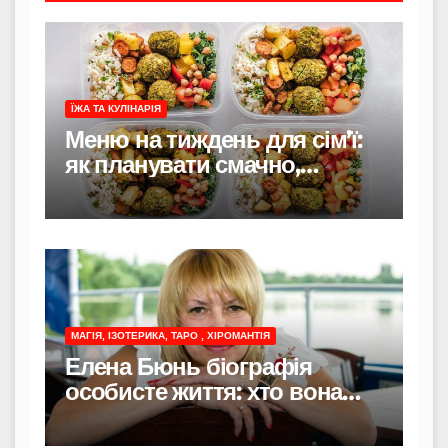
ЇЖА ТА КУЛІНАРІЯ
Меню на тиждень для сім’ї:
як планувати смачно,
економно і без стресу
МАГІЯ, ІЗОТЕРИКА, ТАРО , ХІРОМАНТІЯ
Елена Бюнь біографія
особисте життя: хто вона
насправді