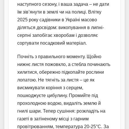
наступного сезону, і ваша задача – не дати
їм зів’янути в землі чи на полиці. Влітку
2025 року садівники в Україні масово
діляться досвідом: викопування в липні-
серпні запобігає хворобам і дозволяє
сортувати посадковий матеріал.
Почніть з правильного моменту. Щойно
нижнє листя пожовкло, а стебла починають
хилитися, обережно підкопайте рослини
лопатою. Не тягніть за листя – це як
висмикувати коріння з серцем,
пошкоджуєте цибулину. Промийте під
прохолодною водою, видаліть землю й
гнилі шари. Тепер сушіння: розкладіть на
газеті в затіненому місці з гарним
провітрюванням, температура 20-25°C. За