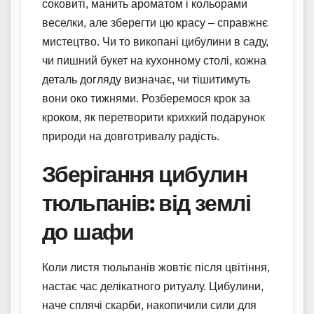
соковиті, манить ароматом і кольорами
веселки, але зберегти цю красу – справжнє
мистецтво. Чи то викопані цибулини в саду,
чи пишний букет на кухонному столі, кожна
деталь догляду визначає, чи тішитимуть
вони око тижнями. Розберемося крок за
кроком, як перетворити крихкий подарунок
природи на довготривалу радість.
Зберігання цибулин
тюльпанів: від землі
до шафи
Коли листя тюльпанів жовтіє після цвітіння,
настає час делікатного ритуалу. Цибулини,
наче сплячі скарби, накопичили сили для