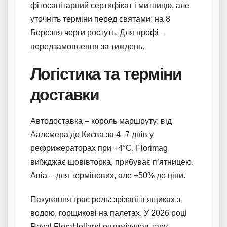
фітосанітарний сертифікат і митницю, але
уточніть терміни перед святами: на 8
Березня черги ростуть. Для профі –
передзамовлення за тиждень.
Логістика та терміни
доставки
Автодоставка – король маршруту: від
Аалсмера до Києва за 4–7 днів у
рефрижераторах при +4°C. Florimag
виїжджає щовівторка, прибуває п’ятницею.
Авіа – для термінових, але +50% до ціни.
Пакування грає роль: зрізані в ящиках з
водою, горщикові на палетах. У 2026 році
Royal FloraHolland оптимізував тару –