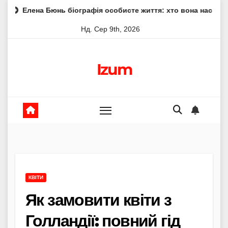
Skip
Бюнь біографія особисте життя: хто вона насправді
Елен
to
Нд. Сер 9th, 2026
content
Izum
КВІТИ
Як замовити квіти з
Голландії: повний гід