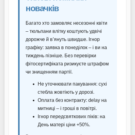
новачків
Багато хто замовляє несезонні квіти
– тюльпани влітку коштують удвічі
дорожче й в’януть швидше. Ігнор
графіку: заявка в понеділок – і ви на
тиждень пізніше. Без перевірки
фітосертифіката ризикуєте штрафом
чи знищенням партії.
Не уточнювати пакування: сухі
стебла жовтіють у дорозі.
Оплата без контракту: delay на
митниці – і гроші в повітрі.
Ігнор передсвяткових піків: на
День матері ціни +50%.