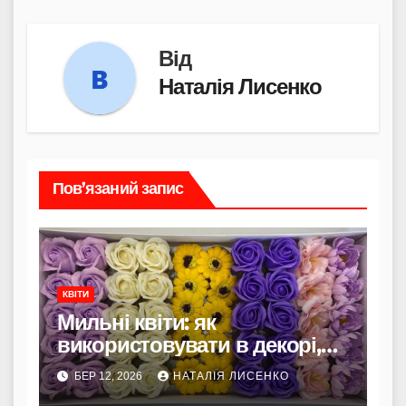
Від
Наталія Лисенко
Пов’язаний запис
КВІТИ
Мильні квіти: як
використовувати в декорі,
спа-ритуалах та handmade-
БЕР 12, 2026
НАТАЛІЯ ЛИСЕНКО
проєктах