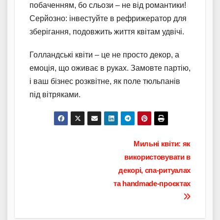
побаченням, бо сльози – не від романтики!
Серйозно: інвестуйте в рефрижератор для
зберігання, подовжить життя квітам удвічі.
Голландські квіти – це не просто декор, а
емоція, що оживає в руках. Замовте партію,
і ваш бізнес розквітне, як поле тюльпанів
під вітряками.
Навігація
Мильні квіти: як
використовувати в
записів
декорі, спа-ритуалах
та handmade-проєктах