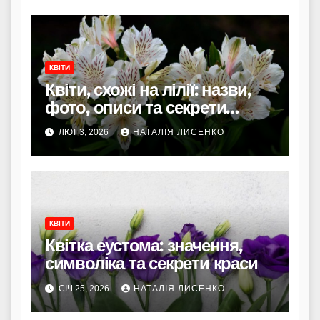
КВІТИ
Квіти, схожі на лілії: назви,
фото, описи та секрети
вибору
ЛЮТ 3, 2026
НАТАЛІЯ ЛИСЕНКО
КВІТИ
Квітка еустома: значення,
символіка та секрети краси
СІЧ 25, 2026
НАТАЛІЯ ЛИСЕНКО