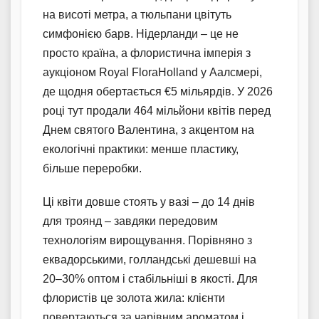
на висоті метра, а тюльпани цвітуть
симфонією барв. Нідерланди – це не
просто країна, а флористична імперія з
аукціоном Royal FloraHolland у Аалсмері,
де щодня обертається €5 мільярдів. У 2026
році тут продали 464 мільйони квітів перед
Днем святого Валентина, з акцентом на
екологічні практики: менше пластику,
більше переробки.
Ці квіти довше стоять у вазі – до 14 днів
для троянд – завдяки передовим
технологіям вирощування. Порівняно з
еквадорськими, голландські дешевші на
20–30% оптом і стабільніші в якості. Для
флористів це золота жила: клієнти
повертаються за чарівним ароматом і