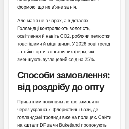
формою, що не в’яне за ніч.
Але магія не в чарах, а в деталях.
Голландці контролюють вологість,
освітлення й навіть CO2, роблячи пелюстки
товстішими й міцнішими. У 2026 році тренд
– стійкі сорти з органічних ферм, які
зменшують вуглецевий слід на 25%.
Способи замовлення:
від роздрібу до опту
Приватним покупцям легше замовити
через українські флористичні бази, де
голландські троянди вже на полицях. Сайти
на кшталт DF.ua чи Buketland пропонують