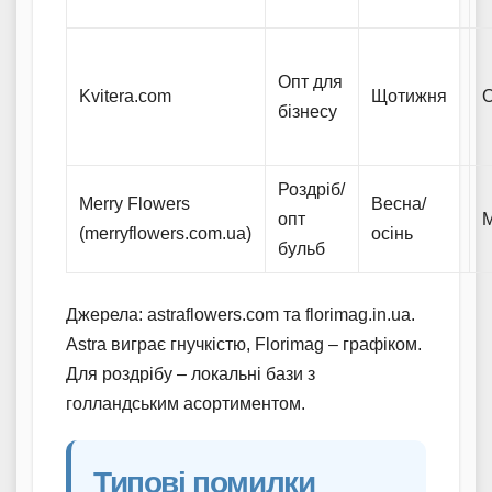
Опт для
Kvitera.com
Щотижня
О
бізнесу
Роздріб/
Merry Flowers
Весна/
опт
М
(merryflowers.com.ua)
осінь
бульб
Джерела: astraflowers.com та florimag.in.ua.
Astra виграє гнучкістю, Florimag – графіком.
Для роздрібу – локальні бази з
голландським асортиментом.
Типові помилки