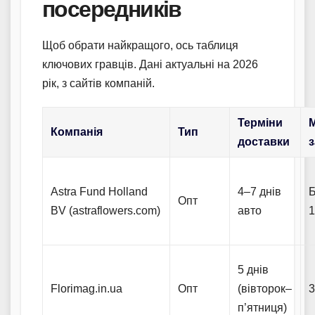
посередників
Щоб обрати найкращого, ось таблиця
ключових гравців. Дані актуальні на 2026
рік, з сайтів компаній.
Терміни
М
Компанія
Тип
доставки
Astra Fund Holland
4–7 днів
Б
Опт
BV (astraflowers.com)
авто
1
5 днів
Florimag.in.ua
Опт
(вівторок–
3
п’ятниця)