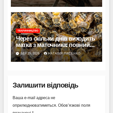
ТВАРИННИЦТВО
Через скільки днів виходить
матка з маточника: повний
цикл розвитку
БЕР 25, 2026
НАТАЛІЯ ЛИСЕНКО
Залишити відповідь
Ваша e-mail адреса не
оприлюднюватиметься.
Обов’язкові поля
позначені
*