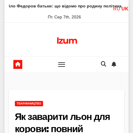
Skip
ов батьки: що відомо про родину політика
Молитва прес
RU
UK
to
Пт. Сер 7th, 2026
content
Izum
ТВАРИННИЦТВО
Як заварити льон для
корови: повний