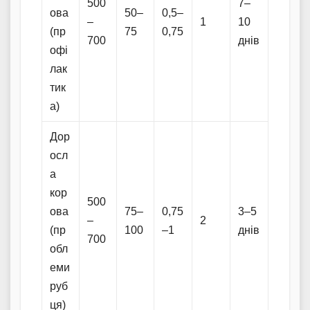
500
7–
ова
50–
0,5–
–
1
10
(пр
75
0,75
700
днів
офі
лак
тик
а)
Дор
осл
а
кор
500
ова
75–
0,75
3–5
–
2
(пр
100
–1
днів
700
обл
еми
руб
ця)