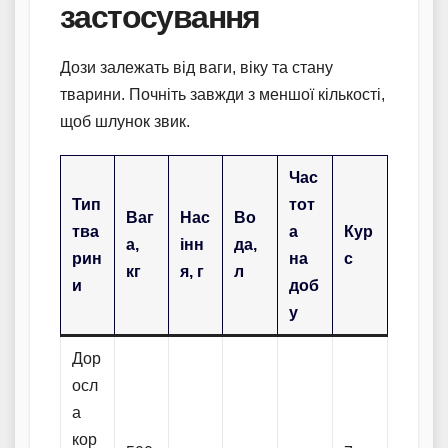
застосування
Дози залежать від ваги, віку та стану
тварини. Почніть завжди з меншої кількості,
щоб шлунок звик.
Час
Тип
тот
Ваг
Нас
Во
тва
а
Кур
а,
інн
да,
рин
на
с
кг
я, г
л
и
доб
у
Дор
осл
а
кор