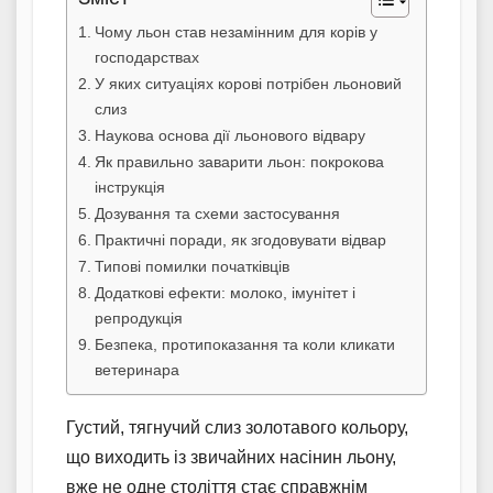
Чому льон став незамінним для корів у
господарствах
У яких ситуаціях корові потрібен льоновий
слиз
Наукова основа дії льонового відвару
Як правильно заварити льон: покрокова
інструкція
Дозування та схеми застосування
Практичні поради, як згодовувати відвар
Типові помилки початківців
Додаткові ефекти: молоко, імунітет і
репродукція
Безпека, протипоказання та коли кликати
ветеринара
Густий, тягнучий слиз золотавого кольору,
що виходить із звичайних насінин льону,
вже не одне століття стає справжнім