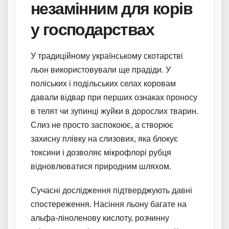
незамінним для корів
у господарствах
У традиційному українському скотарстві
льон використовували ще прадіди. У
поліських і подільських селах коровам
давали відвар при перших ознаках проносу
в телят чи зупинці жуйки в дорослих тварин.
Слиз не просто заспокоює, а створює
захисну плівку на слизових, яка блокує
токсини і дозволяє мікрофлорі рубця
відновлюватися природним шляхом.
Сучасні дослідження підтверджують давні
спостереження. Насіння льону багате на
альфа-ліноленову кислоту, розчинну