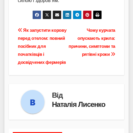
силою і здоров’ям.
Навігація
Як запустити корову
Чому курчата
перед отелом: повний
опускають крила:
записів
посібник для
причини, симптоми та
початківців і
рятівні кроки
досвідчених фермерів
Від
Наталія Лисенко