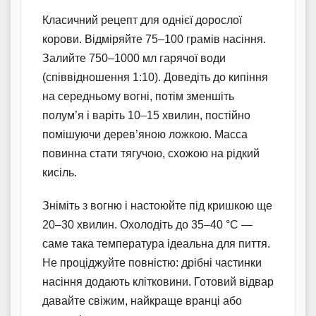
Класичний рецепт для однієї дорослої
корови. Відміряйте 75–100 грамів насіння.
Залийте 750–1000 мл гарячої води
(співвідношення 1:10). Доведіть до кипіння
на середньому вогні, потім зменшіть
полум’я і варіть 10–15 хвилин, постійно
помішуючи дерев’яною ложкою. Масса
повинна стати тягучою, схожою на рідкий
кисіль.
Зніміть з вогню і настоюйте під кришкою ще
20–30 хвилин. Охолодіть до 35–40 °C —
саме така температура ідеальна для пиття.
Не проціджуйте повністю: дрібні частинки
насіння додають клітковини. Готовий відвар
давайте свіжим, найкраще вранці або