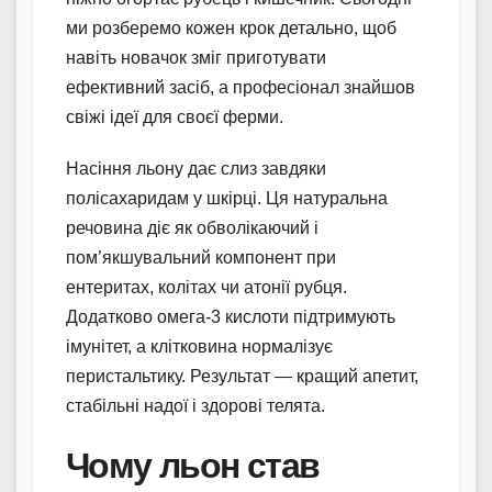
ми розберемо кожен крок детально, щоб
навіть новачок зміг приготувати
ефективний засіб, а професіонал знайшов
свіжі ідеї для своєї ферми.
Насіння льону дає слиз завдяки
полісахаридам у шкірці. Ця натуральна
речовина діє як обволікаючий і
пом’якшувальний компонент при
ентеритах, колітах чи атонії рубця.
Додатково омега-3 кислоти підтримують
імунітет, а клітковина нормалізує
перистальтику. Результат — кращий апетит,
стабільні надої і здорові телята.
Чому льон став