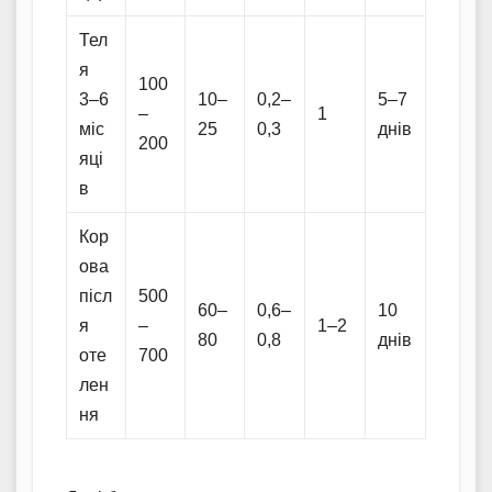
Тел
я
100
3–6
10–
0,2–
5–7
–
1
міс
25
0,3
днів
200
яці
в
Кор
ова
післ
500
60–
0,6–
10
я
–
1–2
80
0,8
днів
оте
700
лен
ня