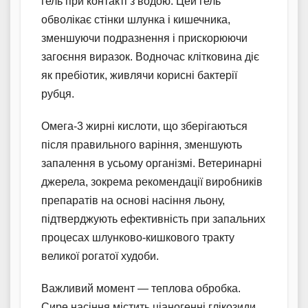
гель при контакті з водою. Цей гель
обволікає стінки шлунка і кишечника,
зменшуючи подразнення і прискорюючи
загоєння виразок. Водночас клітковина діє
як пребіотик, живлячи корисні бактерії
рубця.
Омега-3 жирні кислоти, що зберігаються
після правильного варіння, зменшують
запалення в усьому організмі. Ветеринарні
джерела, зокрема рекомендації виробників
препаратів на основі насіння льону,
підтверджують ефективність при запальних
процесах шлунково-кишкового тракту
великої рогатої худоби.
Важливий момент — теплова обробка.
Сире насіння містить ціаногенні глікозиди,