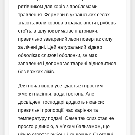
рятівником для корів з проблемами
травлення. Фермери в українських селах
знають: коли корова втрачає апетит, рубець
стоїть, а шлунок вимагає підтримки,
правильно заварений льон повертає силу
за лічені дні. Цей натуральний відвар
обволікає слизові оболонки, знімає
запалення і допомагає тварині відновитися
без важких ліків.
Для початківців усе здається простим —
жменя насіння, вода і вогонь. Але
досвідчені господарі додають нюанси:
правильні пропорції, час варіння та
температуру подачі. Саме так слиз стає не
просто рідиною, а м’яким бальзамом, що
ніжно огортає рубець і кишечник. Сьогодні