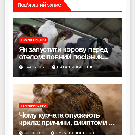
Пов’язаний запис
ТВАРИННИЦТВО
Як запустити корову перед
отелом: повний посібник
для початківців і
ТРА 22, 2026
НАТАЛІЯ ЛИСЕНКО
досвідчених фермерів
ТВАРИННИЦТВО
Чому курчата опускають
крила: причини, симптоми та
рятівні кроки
КВІ 10, 2026
НАТАЛІЯ ЛИСЕНКО