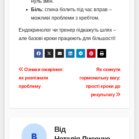
нуль змін.
Біль
: спина болить під час вправ –
можливі проблеми з хребтом.
Ендокринолог чи тренер підкажуть шлях –
але базові кроки працюють для більшості!
Навігація
Ознаки ожиріння:
Як скинути
як розпізнати
гормональну вагу:
записів
проблему
прості кроки до
результату
Від
Наталія Лисенко