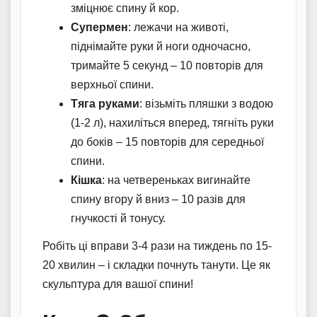
зміцнює спину й кор.
Супермен
: лежачи на животі,
піднімайте руки й ноги одночасно,
тримайте 5 секунд – 10 повторів для
верхньої спини.
Тяга руками
: візьміть пляшки з водою
(1-2 л), нахиліться вперед, тягніть руки
до боків – 15 повторів для середньої
спини.
Кішка
: на четвереньках вигинайте
спину вгору й вниз – 10 разів для
гнучкості й тонусу.
Робіть ці вправи 3-4 рази на тиждень по 15-
20 хвилин – і складки почнуть танути. Це як
скульптура для вашої спини!