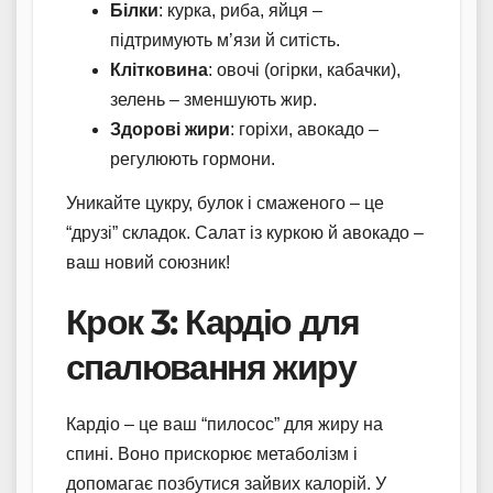
Білки
: курка, риба, яйця –
підтримують м’язи й ситість.
Клітковина
: овочі (огірки, кабачки),
зелень – зменшують жир.
Здорові жири
: горіхи, авокадо –
регулюють гормони.
Уникайте цукру, булок і смаженого – це
“друзі” складок. Салат із куркою й авокадо –
ваш новий союзник!
Крок 3: Кардіо для
спалювання жиру
Кардіо – це ваш “пилосос” для жиру на
спині. Воно прискорює метаболізм і
допомагає позбутися зайвих калорій. У