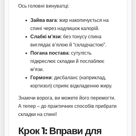
Ось головні винуватці:
Зайва вага
: жир накопичується на
спині через надлишок калорій.
Слабкі м’язи
: без тонусу спина
виглядає в’ялою й “складчастою”.
Погана постава
: сутулість
підкреслює складки й послаблює
м’язи.
Гормони
: дисбаланс (наприклад,
кортизол) сприяє відкладенню жиру.
Знаючи ворога, ви можете його перемогти.
А тепер – до практичних способів прибрати
складки на спині!
Крок 1: Вправи для