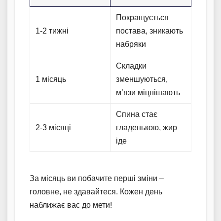
Покращується
1-2 тижні
постава, зникають
набряки
Складки
1 місяць
зменшуються,
м’язи міцнішають
Спина стає
2-3 місяці
гладенькою, жир
іде
За місяць ви побачите перші зміни –
головне, не здавайтеся. Кожен день
наближає вас до мети!