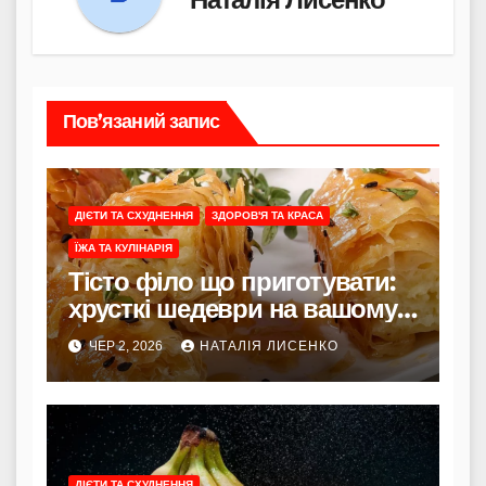
Пов’язаний запис
ДІЄТИ ТА СХУДНЕННЯ
ЗДОРОВ'Я ТА КРАСА
ЇЖА ТА КУЛІНАРІЯ
Тісто філо що приготувати:
хрусткі шедеври на вашому
столі
ЧЕР 2, 2026
НАТАЛІЯ ЛИСЕНКО
ДІЄТИ ТА СХУДНЕННЯ