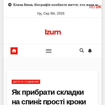
Skip
 Бюнь біографія особисте життя: хто вона насправді
Ел
RU
UK
to
Нд. Сер 9th, 2026
content
Izum
ДІЄТИ ТА СХУДНЕННЯ
Як прибрати складки
на спині: прості кроки