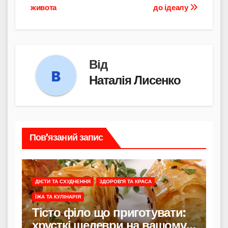
записів
живота
до ідеалу
Від
Наталія Лисенко
Пов’язаний запис
ДІЄТИ ТА СХУДНЕННЯ
ЗДОРОВ'Я ТА КРАСА
ЇЖА ТА КУЛІНАРІЯ
Тісто філо що приготувати:
хрусткі шедеври на вашому