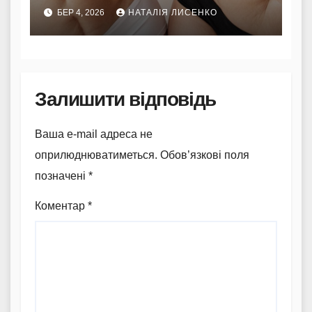
наукові факти
БЕР 4, 2026
НАТАЛІЯ ЛИСЕНКО
Залишити відповідь
Ваша e-mail адреса не
оприлюднюватиметься.
Обов’язкові поля
позначені
*
Коментар
*