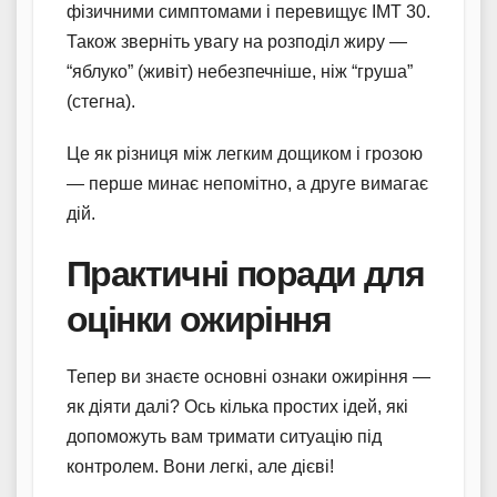
фізичними симптомами і перевищує ІМТ 30.
Також зверніть увагу на розподіл жиру —
“яблуко” (живіт) небезпечніше, ніж “груша”
(стегна).
Це як різниця між легким дощиком і грозою
— перше минає непомітно, а друге вимагає
дій.
Практичні поради для
оцінки ожиріння
Тепер ви знаєте основні ознаки ожиріння —
як діяти далі? Ось кілька простих ідей, які
допоможуть вам тримати ситуацію під
контролем. Вони легкі, але дієві!