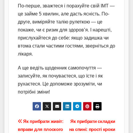
По-перше, зважтеся і порахуйте свій ІМТ —
це займе 5 хвилин, але дасть ясність. По-
друге, виміряйте талію рулеткою — це
покаже, чи є ризик для здоров’я. І нарешті,
прислухайтеся до себе: якщо задишка чи
втома стали частими гостями, зверніться до
лікаря.
А ще ведіть щоденник самопочуття —
записуйте, як почуваєтеся, що їсте і як
рухаєтеся. Це допоможе зрозуміти, чи
потрібні зміни!
Навігація
Як прибрати живіт:
Як прибрати складки
вправи для плоского
на спині: прості кроки