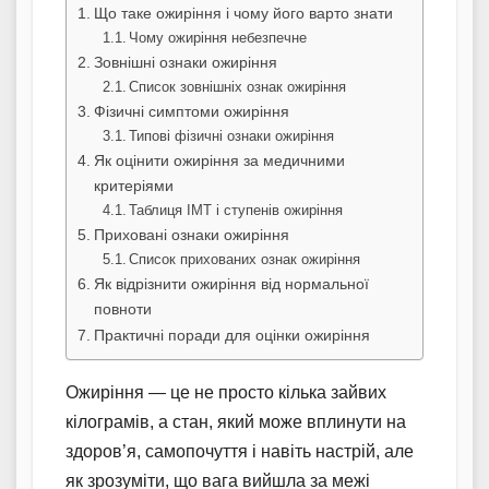
Що таке ожиріння і чому його варто знати
Чому ожиріння небезпечне
Зовнішні ознаки ожиріння
Список зовнішніх ознак ожиріння
Фізичні симптоми ожиріння
Типові фізичні ознаки ожиріння
Як оцінити ожиріння за медичними
критеріями
Таблиця ІМТ і ступенів ожиріння
Приховані ознаки ожиріння
Список прихованих ознак ожиріння
Як відрізнити ожиріння від нормальної
повноти
Практичні поради для оцінки ожиріння
Ожиріння — це не просто кілька зайвих
кілограмів, а стан, який може вплинути на
здоров’я, самопочуття і навіть настрій, але
як зрозуміти, що вага вийшла за межі