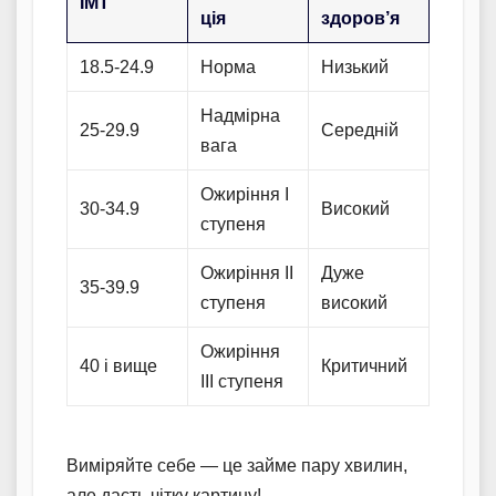
ІМТ
ція
здоров’я
18.5-24.9
Норма
Низький
Надмірна
25-29.9
Середній
вага
Ожиріння I
30-34.9
Високий
ступеня
Ожиріння II
Дуже
35-39.9
ступеня
високий
Ожиріння
40 і вище
Критичний
III ступеня
Виміряйте себе — це займе пару хвилин,
але дасть чітку картину!