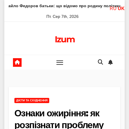
Skip
ров батьки: що відомо про родину політика
Молитва пр
RU
UK
to
Пт. Сер 7th, 2026
content
Izum
ДІЄТИ ТА СХУДНЕННЯ
Ознаки ожиріння: як
розпізнати проблему