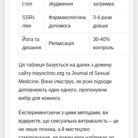
стоп
збудження
затримка
SSRI-
Фармакологічна
3-4 рази
ліки
допомога
довше
Йога та
30-40%
Релаксація
дихання
контроль
Ця таблиця базується на даних з домену
сайту mayoclinic.org та Journal of Sexual
Medicine. Вона ілюструє, як різні підходи
доповнюють один одного, пропонуючи
вибір для кожного.
Експериментуючи з цими методами, ви
відкриєте, що сексуальна витривалість – це
не лише техніка, а й мистецтво
самопізнання, де кожен крок наближає до