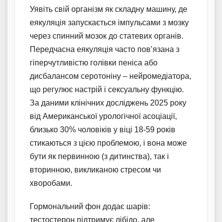
Уявіть свій організм як складну машину, де
еякуляція запускається імпульсами з мозку
через спинний мозок до статевих органів.
Передчасна еякуляція часто пов’язана з
гіперчутливістю голівки пеніса або
дисбалансом серотоніну – нейромедіатора,
що регулює настрій і сексуальну функцію.
За даними клінічних досліджень 2025 року
від Американської урологічної асоціації,
близько 30% чоловіків у віці 18-59 років
стикаються з цією проблемою, і вона може
бути як первинною (з дитинства), так і
вторинною, викликаною стресом чи
хворобами.
Гормональний фон додає шарів:
тестостерон підтримує лібідо, але