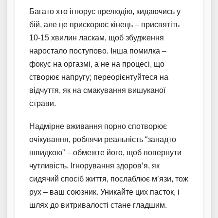
Багато хто ігнорує прелюдію, кидаючись у
бій, але це прискорює кінець – присвятіть
10-15 хвилин ласкам, щоб збудження
наростало поступово. Інша помилка –
фокус на оргазмі, а не на процесі, що
створює напругу; переорієнтуйтеся на
відчуття, як на смакування вишуканої
страви.
Надмірне вживання порно спотворює
очікування, роблячи реальність “занадто
швидкою” – обмежте його, щоб повернути
чутливість. Ігнорування здоров’я, як
сидячий спосіб життя, послаблює м’язи, тож
рух – ваш союзник. Уникайте цих пасток, і
шлях до витривалості стане гладшим.