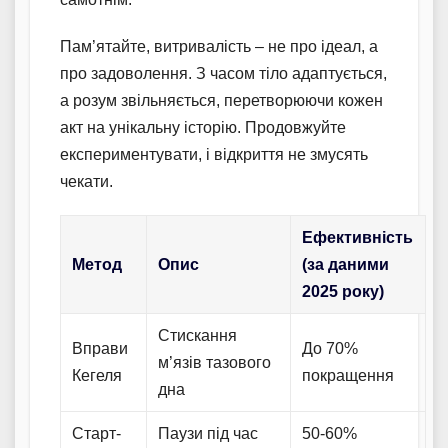
Пам’ятайте, витривалість – не про ідеал, а
про задоволення. З часом тіло адаптується,
а розум звільняється, перетворюючи кожен
акт на унікальну історію. Продовжуйте
експериментувати, і відкриття не змусять
чекати.
Ефективність
Метод
Опис
(за даними
2025 року)
Стискання
Вправи
До 70%
м’язів тазового
Кегеля
покращення
дна
Старт-
Паузи під час
50-60%