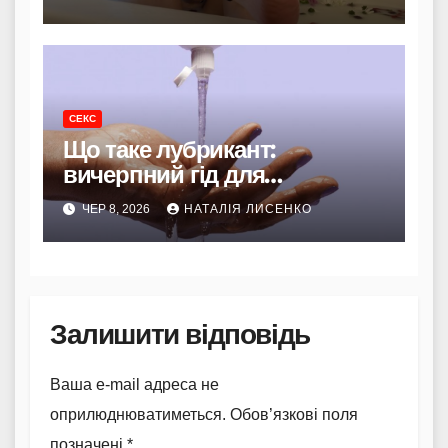
сексуальних потягів
СЕКС
Що таке лубрикант:
вичерпний гід для
комфортної та безпечної
ЧЕР 8, 2026
НАТАЛІЯ ЛИСЕНКО
інтимної близькості
Залишити відповідь
Ваша e-mail адреса не
оприлюднюватиметься.
Обов’язкові поля
позначені
*