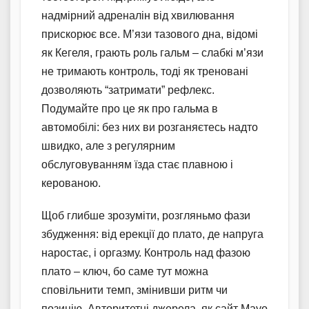
надмірний адреналін від хвилювання
прискорює все. М’язи тазового дна, відомі
як Кегеля, грають роль гальм – слабкі м’язи
не тримають контроль, тоді як треновані
дозволяють “затримати” рефлекс.
Подумайте про це як про гальма в
автомобілі: без них ви розганяєтесь надто
швидко, але з регулярним
обслуговуванням їзда стає плавною і
керованою.
Щоб глибше зрозуміти, розгляньмо фази
збудження: від ерекції до плато, де напруга
наростає, і оргазму. Контроль над фазою
плато – ключ, бо саме тут можна
сповільнити темп, змінивши ритм чи
позицію. Авторитетні джерела, як сайт Mayo