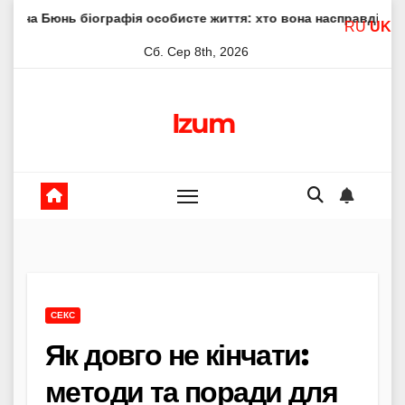
Skip
іографія особисте життя: хто вона насправді
Елена Філо
RU
UK
to
Сб. Сер 8th, 2026
content
Izum
СЕКС
Як довго не кінчати:
методи та поради для