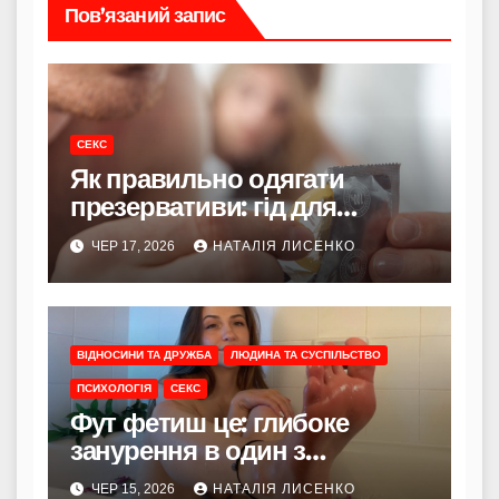
Пов’язаний запис
СЕКС
Як правильно одягати
презервативи: гід для
впевненого та приємного
ЧЕР 17, 2026
НАТАЛІЯ ЛИСЕНКО
захисту
ВІДНОСИНИ ТА ДРУЖБА
ЛЮДИНА ТА СУСПІЛЬСТВО
ПСИХОЛОГІЯ
СЕКС
Фут фетиш це: глибоке
занурення в один з
найпоширеніших
ЧЕР 15, 2026
НАТАЛІЯ ЛИСЕНКО