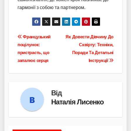
гармонії з собою та партнером.
Навігація
Французький
Як Довести Дівчину До
поцілунок:
Сквірту: Техніки,
записів
пристрасть, що
Поради Та Детальні
запалює серця
Інструкції
Від
Наталія Лисенко