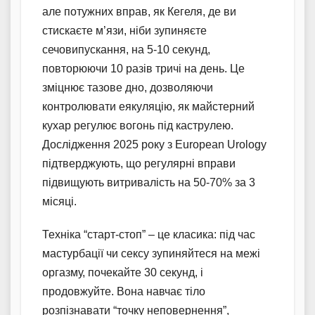
але потужних вправ, як Кегеля, де ви
стискаєте м’язи, ніби зупиняєте
сечовипускання, на 5-10 секунд,
повторюючи 10 разів тричі на день. Це
зміцнює тазове дно, дозволяючи
контролювати еякуляцію, як майстерний
кухар регулює вогонь під каструлею.
Дослідження 2025 року з European Urology
підтверджують, що регулярні вправи
підвищують витривалість на 50-70% за 3
місяці.
Техніка “старт-стоп” – це класика: під час
мастурбації чи сексу зупиняйтеся на межі
оргазму, почекайте 30 секунд, і
продовжуйте. Вона навчає тіло
розпізнавати “точку неповернення”,