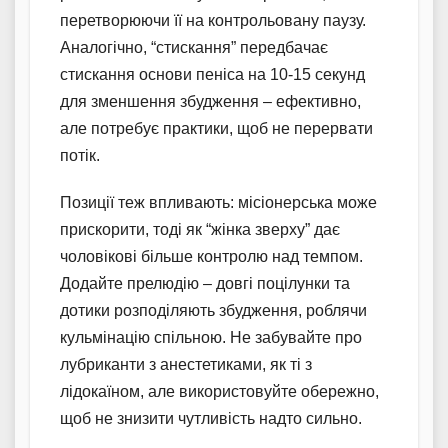
перетворюючи її на контрольовану паузу.
Аналогічно, “стискання” передбачає
стискання основи пеніса на 10-15 секунд
для зменшення збудження – ефективно,
але потребує практики, щоб не перервати
потік.
Позиції теж впливають: місіонерська може
прискорити, тоді як “жінка зверху” дає
чоловікові більше контролю над темпом.
Додайте прелюдію – довгі поцілунки та
дотики розподіляють збудження, роблячи
кульмінацію спільною. Не забувайте про
лубриканти з анестетиками, як ті з
лідокаїном, але використовуйте обережно,
щоб не знизити чутливість надто сильно.