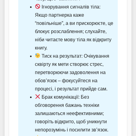
Ігнорування сигналів тіла:
Якщо партнерка каже
“повільніше”, а ви прискорюєте, це
блокує розслаблення; слухайте,
ніби читаєте мову тіла як відкриту
книгу.
Тиск на результат: Очікування
сквірту як мети створює стрес,
перетворюючи задоволення на
обов’язок – фокусуйтеся на
процесі, і результат прийде сам.
Брак комунікації: Без
обговорення бажань техніки
залишаються неефективними;
говоріть відкрито, щоб уникнути
непорозумінь і посилити зв’язок.