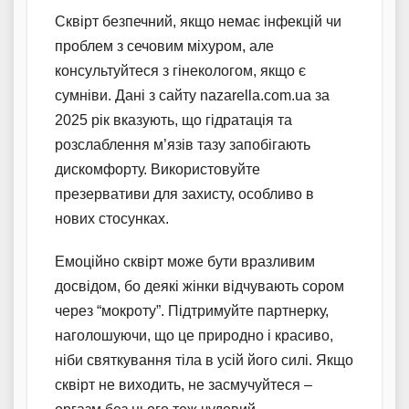
Сквірт безпечний, якщо немає інфекцій чи
проблем з сечовим міхуром, але
консультуйтеся з гінекологом, якщо є
сумніви. Дані з сайту nazarella.com.ua за
2025 рік вказують, що гідратація та
розслаблення м’язів тазу запобігають
дискомфорту. Використовуйте
презервативи для захисту, особливо в
нових стосунках.
Емоційно сквірт може бути вразливим
досвідом, бо деякі жінки відчувають сором
через “мокроту”. Підтримуйте партнерку,
наголошуючи, що це природно і красиво,
ніби святкування тіла в усій його силі. Якщо
сквірт не виходить, не засмучуйтеся –