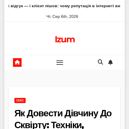
Skip
і клієнт пішов: чому репутація в інтернеті вирішує все
А
to
Чт. Сер 6th, 2026
content
Izum
СЕКС
Як Довести Дівчину До
Сквірту: Техніки,