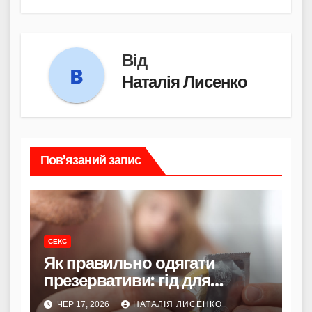
Від
Наталія Лисенко
Пов’язаний запис
СЕКС
Як правильно одягати
презервативи: гід для
впевненого та приємного
ЧЕР 17, 2026
НАТАЛІЯ ЛИСЕНКО