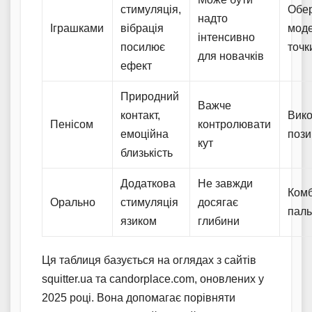
стимуляція,
Обер
надто
Іграшками
вібрація
моде
інтенсивно
посилює
точк
для новачків
ефект
Природний
Важче
контакт,
Вико
Пенісом
контролювати
емоційна
пози
кут
близькість
Додаткова
Не завжди
Комб
Орально
стимуляція
досягає
пал
язиком
глибини
Ця таблиця базується на оглядах з сайтів
squitter.ua та candorplace.com, оновлених у
2025 році. Вона допомагає порівняти