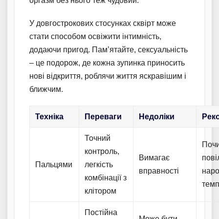
оргазм без нього теж чудовий.
У довгострокових стосунках сквірт може
стати способом освіжити інтимність,
додаючи пригод. Пам’ятайте, сексуальність
– це подорож, де кожна зупинка приносить
нові відкриття, роблячи життя яскравішим і
ближчим.
Техніка
Переваги
Недоліки
Рек
Точний
Поч
контроль,
Вимагає
пові
Пальцями
легкість
вправності
нар
комбінації з
тем
клітором
Постійна
Може бути