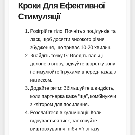
Кроки Для Ефективної
Стимуляції
Розігрійте тіло: Почніть з поцілунків та
ласк, щоб досягти високого рівня
збудження, що триває 10-20 хвилин.
Знайдіть точку G: Введіть пальці
долонею вгору, відчуйте шорстку зону
і стимулюйте її рухами вперед-назад з
натиском.
Додайте ритм: Збільшуйте швидкість,
коли партнерка каже “ще”, комбінуючи
з клітором для посилення.
Розслабтеся в кульмінації: Коли
відчувається тиск, заохочуйте
виштовхування, ніби м’язі тазу