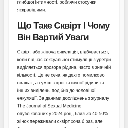
глибшої інтимності, роблячи стосунки
яскравішими.
Що Таке Сквірт І Чому
Він Вартий Уваги
Сквірт, або жіноча еякуляція, відбувається,
коли під час сексуальної стимуляції з уретри
виділяється прозора рідина, часто в значній
кількості. Це не сеча, як дехто помилково
вважає, а суміш з простатичної рідини та
інших виділень, подібна до чоловічої
еякуляції. За даними досліджень з журналу
The Journal of Sexual Medicine,
опублікованих у 2024 році, близько 40-50%
жінок переживали сквірт хоча б раз, але