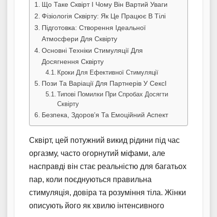
Що Таке Сквірт І Чому Він Вартий Уваги
Фізіологія Сквірту: Як Це Працює В Тілі
Підготовка: Створення Ідеальної
Атмосфери Для Сквірту
Основні Техніки Стимуляції Для
Досягнення Сквірту
Кроки Для Ефективної Стимуляції
Пози Та Варіації Для Партнерів У СексІ
Типові Помилки При Спробах Досягти
Сквірту
Безпека, Здоров’я Та Емоційний Аспект
Сквірт, цей потужний викид рідини під час
оргазму, часто огорнутий міфами, але
насправді він стає реальністю для багатьох
пар, коли поєднуються правильна
стимуляція, довіра та розуміння тіла. Жінки
описують його як хвилю інтенсивного