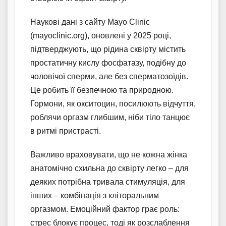
Наукові дані з сайту Mayo Clinic
(mayoclinic.org), оновлені у 2025 році,
підтверджують, що рідина сквірту містить
простатичну кислу фосфатазу, подібну до
чоловічої сперми, але без сперматозоїдів.
Це робить її безпечною та природною.
Гормони, як окситоцин, посилюють відчуття,
роблячи оргазм глибшим, ніби тіло танцює
в ритмі пристрасті.
Важливо враховувати, що не кожна жінка
анатомічно схильна до сквірту легко – для
деяких потрібна тривала стимуляція, для
інших – комбінація з кліторальним
оргазмом. Емоційний фактор грає роль:
стрес блокує процес, тоді як розслаблення