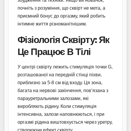
збудження та техніки. Якщо ви новачок,
почніть з розуміння, що сквірт не мета, а
приємний бонус до оргазму, який робить
інтимне життя різноманітнішим.
Фізіологія Сквірту: Як
Це Працює В Тілі
У центрі сквірту лежить стимуляція точки G,
розташованої на передній стінці піхви,
приблизно за 5-8 см від входу. Ця зона,
багата на нервові закінчення, пов’язана з
парауретральними залозами, які
виробляють рідину. Коли стимуляція
інтенсивна, залози наповнюються, і при
оргазмі рідина виштовхується через уретру,
створюючи ефект сквірту.