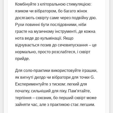
Комбінуйте з кліторальною стимуляцією:
язиком чи вібратором, бо багато жінок
досягають сквірту саме через подвійну дію.
Рухи повинні бути послідовними, ніби
граєте на музичному інструменті, де кожна
нота веде до кульмінації. Якщо
відчувається позив до сечовипускання – це
нормально, просто розслабтеся, і сквірт
прийде.
Для соло-практики використовуйте іграшки,
як вигнуті дилдо чи вібратори для точки G.
Експериментуйте з тиском: легкий для
початку, сильніший для піку. Пам’ятайте,
терпіння – союзник, бо перший сквірт може
зайняти час, але з практикою стає легшим.