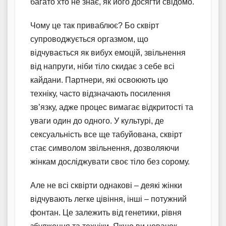
багато хто не знає, як його досягти свідомо.
Чому це так приваблює? Бо сквірт
супроводжується оргазмом, що
відчувається як вибух емоцій, звільнення
від напруги, ніби тіло скидає з себе всі
кайдани. Партнери, які освоюють цю
техніку, часто відзначають посилення
зв’язку, адже процес вимагає відкритості та
уваги один до одного. У культурі, де
сексуальність все ще табуйована, сквірт
стає символом звільнення, дозволяючи
жінкам досліджувати своє тіло без сорому.
Але не всі сквірти однакові – деякі жінки
відчувають легке цівіння, інші – потужний
фонтан. Це залежить від генетики, рівня