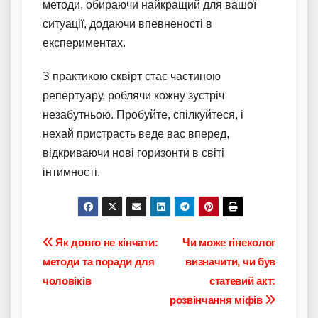
методи, обираючи найкращий для вашої
ситуації, додаючи впевненості в
експериментах.
З практикою сквірт стає частиною
репертуару, роблячи кожну зустріч
незабутньою. Пробуйте, спілкуйтеся, і
нехай пристрасть веде вас вперед,
відкриваючи нові горизонти в світі
інтимності.
Навігація
Як довго не кінчати:
Чи може гінеколог
методи та поради для
визначити, чи був
записів
чоловіків
статевий акт:
розвінчання міфів