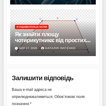
ФУНДАМЕНТАЛЬНІ НАУКИ
Як знайти площу
чотирикутника: від простих
фігур до складних
БЕР 17, 2026
НАТАЛІЯ ЛИСЕНКО
розрахунків
Залишити відповідь
Ваша e-mail адреса не
оприлюднюватиметься.
Обов’язкові поля
позначені
*