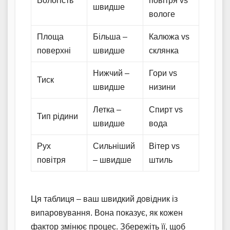
Вологість
повітря vs
швидше
вологе
Площа
Більша –
Калюжа vs
поверхні
швидше
склянка
Нижчий –
Гори vs
Тиск
швидше
низини
Летка –
Спирт vs
Тип рідини
швидше
вода
Рух
Сильніший
Вітер vs
повітря
– швидше
штиль
Ця таблиця – ваш швидкий довідник із
випаровування. Вона показує, як кожен
фактор змінює процес. Збережіть її, щоб