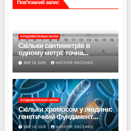
Пов’язаний запис
ФУНДАМЕНТАЛЬНІ НАУКИ
Скільки сантиметрів в
одному метрі: точна
формула та приховані
БЕР 19, 2026
НАТАЛІЯ ЛИСЕНКО
нюанси
ФУНДАМЕНТАЛЬНІ НАУКИ
Скільки хромосом у людини:
генетичний фундамент
нашого існування
БЕР 18, 2026
НАТАЛІЯ ЛИСЕНКО