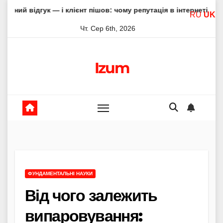
Skip
к — і клієнт пішов: чому репутація в інтернеті вирішує все
RU
UK
to
Чт. Сер 6th, 2026
content
Izum
ФУНДАМЕНТАЛЬНІ НАУКИ
Від чого залежить
випаровування: