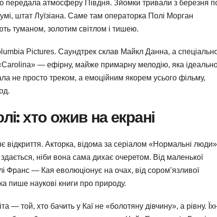
о передала атмосферу Півдня. Зйомки тривали з березня п
умі, штат Луїзіана. Саме там операторка Полі Морган
ють туманом, золотим світлом і тишею.
olumbia Pictures. Саундтрек склав Майкл Данна, а спеціальн
«Carolina» — ефірну, майже примарну мелодію, яка ідеальн
ала не просто треком, а емоційним якорем усього фільму,
од.
олі: хто ожив на екрані
є відкриття. Акторка, відома за серіалом «Нормальні люди»
 здається, ніби вона сама дихає очеретом. Від маленької
лі Франс — Кая еволюціонує на очах, від сором’язливої
яка пише наукові книги про природу.
 — той, хто бачить у Каї не «болотяну дівчину», а рівну. Їхн