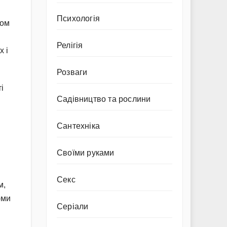
Психологія
том
Релігія
х і
Розваги
і
Садівництво та рослини
Сантехніка
Своїми руками
Секс
м,
юми
Серіали