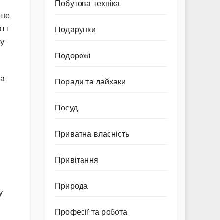
Побутова техніка
ише
атт
Подарунки
му
Подорожі
ка
Поради та лайхаки
Посуд
Приватна власність
Привітання
Природа
у
Професії та робота