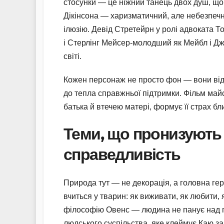
стосунки — це ніжний танець двох душ, що
Дікінсона — харизматичний, але небезпечни
ілюзію. Девід Стретейрн у ролі адвоката 
і Стерлінг Мейсер-молодший як Мейбл і Дж
світі.
Кожен персонаж не просто фон — вони відд
до тепла справжньої підтримки. Фільм майс
батька й втечею матері, формує її страх бли
Теми, що пронизують 
справедливість
Природа тут — не декорація, а головна гер
вчиться у тварин: як виживати, як любити, 
філософію Овенс — людина не панує над пр
людського суспільства, яке клеймує Каю за