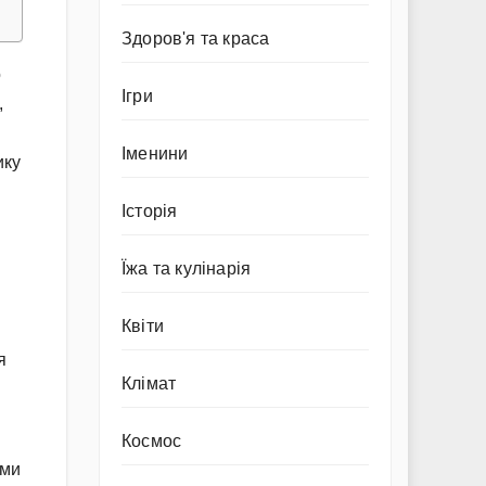
Здоров'я та краса
о
Ігри
,
Іменини
ику
Історія
Їжа та кулінарія
Квіти
я
Клімат
Космос
ами