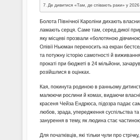
Де дивитися «Там, де співають раки» у 2026
Болота Північної Кароліни дихають власни
ламають серця. Саме там, серед дикої прир
яку місцеві прозвали «болотяною дівчиною
Олівії Ньюман переносить на екран бестсе
та потужну історію самотності й виживання
прокаті при бюджеті в 24 мільйони, зачар
розійшлися в оцінках.
Кая, покинута родиною в ранньому дитинств
малюючи рослини й комах, видаючи власні к
красеня Чейза Ендрюса, підозра падає сам
любов, зрада, упередження суспільства та
занурення в тему, як людина стає частиною
Для початківців, які тільки чули про стріч