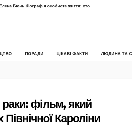
іографія особисте життя: хто вона насправді
Елена Філо
ЕЦТВО
ПОРАДИ
ЦІКАВІ ФАКТИ
ЛЮДИНА ТА 
 раки: фільм, який
 Північної Кароліни