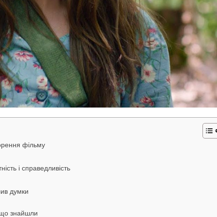
орення фільму
ість і справедливість
лив думки
й що знайшли