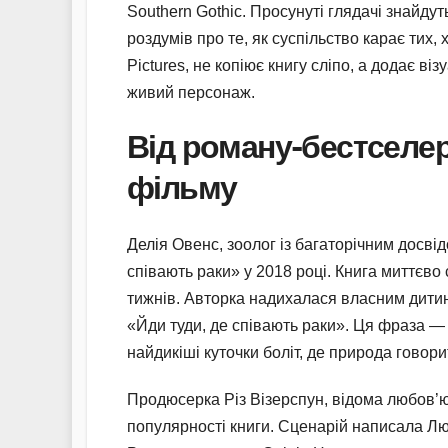
Southern Gothic. Просунуті глядачі знайдут
роздумів про те, як суспільство карає тих,
Pictures, не копіює книгу сліпо, а додає ві
живий персонаж.
Від роману-бестселер
фільму
Делія Овенс, зоолог із багаторічним досв
співають раки» у 2018 році. Книга миттєво
тижнів. Авторка надихалася власним дитинс
«Йди туди, де співають раки». Ця фраза — н
найдикіші куточки боліт, де природа говор
Продюсерка Різ Візерспун, відома любов’ю 
популярності книги. Сценарій написала Люс