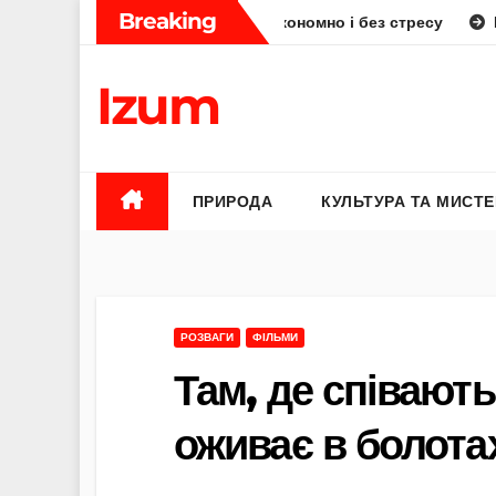
Skip
Breaking
як планувати смачно, економно і без стресу
Елена Бюнь б
to
content
Izum
ПРИРОДА
КУЛЬТУРА ТА МИСТ
РОЗВАГИ
ФІЛЬМИ
Там, де співають
оживає в болотах