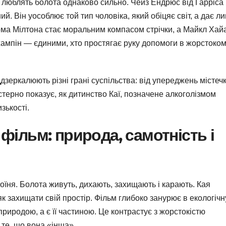
 люблять болота однаково сильно. Чейз Ендрюс від Гарріса
й. Він уособлює той тип чоловіка, який обіцяє світ, а дає л
Тома Мілтона стає моральним компасом стрічки, а Майкл Хай
ампін — єдиними, хто простягає руку допомоги в жорстоко
зеркалюють різні грані суспільства: від упереджень містеч
терно показує, як дитинство Каї, позначене алкоголізмом
зькості.
фільм: природа, самотність і
оїня. Болота живуть, дихають, захищають і карають. Кая
як захищати свій простір. Фільм глибоко занурює в екологічн
иродою, а є її частиною. Це контрастує з жорстокістю
 те, що вона «інша».