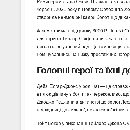
Режисером стала Олівія Ньюман, яка вдал
червень 2021 року в Новому Орлеані та Хо
створила неймовірні кадри болот, що диха
Фільм отримав підтримку 3000 Pictures і C
для стрічки Тейлор Свіфт написала пісню 
лягла на візуальний ряд. Ця композиція ст
номінувавшись на низку престижних нагор
Головні герої та їхні д
Дейзі Едгар-Джонс у ролі Каї — це справжн
втілює дівчину з боліт так переконливо, що
Джоджо Реджини в дитинстві до зрілої Лес
відлюдниці до сильної, незалежної жінки, 
Тейт Вокер у виконанні Тейлора Джона Сміта