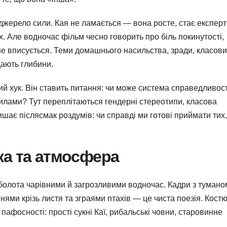
 джерело сили. Кая не ламається — вона росте, стає експер
х. Але водночас фільм чесно говорить про біль покинутості,
 не вписується. Теми домашнього насильства, зради, класови
дають глибини.
й хук. Він ставить питання: чи може система справедливост
вилами? Тут переплітаються гендерні стереотипи, класова
ишає післясмак роздумів: чи справді ми готові приймати тих,
ика та атмосфера
болота чарівними й загрозливими водночас. Кадри з тумано
ями крізь листя та зграями птахів — це чиста поезія. Кост
 пафосності: прості сукні Каї, рибальські човни, старовинне