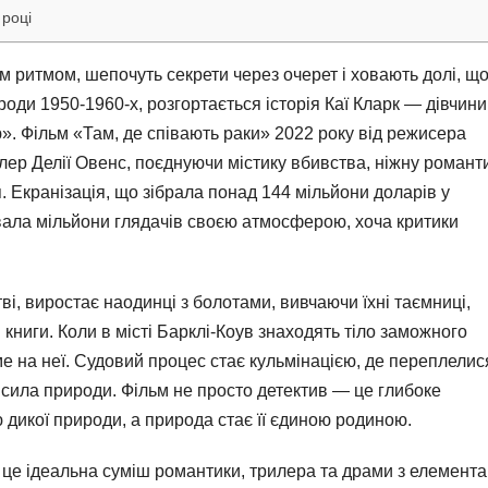
 році
м ритмом, шепочуть секрети через очерет і ховають долі, щ
оди 1950-1960-х, розгортається історія Каї Кларк — дівчини
». Фільм «Там, де співають раки» 2022 року від режисера
лер Делії Овенс, поєднуючи містику вбивства, ніжну романт
. Екранізація, що зібрала понад 144 мільйони доларів у
увала мільйони глядачів своєю атмосферою, хоча критики
і, виростає наодинці з болотами, вивчаючи їхні таємниці,
ниги. Коли в місті Барклі-Коув знаходять тіло заможного
е на неї. Судовий процес стає кульмінацією, де переплелис
 сила природи. Фільм не просто детектив — це глибоке
 дикої природи, а природа стає її єдиною родиною.
ку, це ідеальна суміш романтики, трилера та драми з елемент