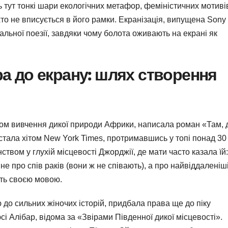
ь тут тонкі шари екологічних метафор, феміністичних мотивів
 хто не вписується в його рамки. Екранізація, випущена Sony
зуальної поезії, завдяки чому болота оживають на екрані як
а до екрану: шлях створення
ідом вивчення дикої природи Африки, написала роман «Там, 
 стала хітом New York Times, протримавшись у топі понад 30
твом у глухій місцевості Джорджії, де мати часто казала їй:
е про спів раків (вони ж не співають), а про найвіддаленіші
ить своєю мовою.
до сильних жіночих історій, придбала права ще до піку
і Алібар, відома за «Звірами Південної дикої місцевості».