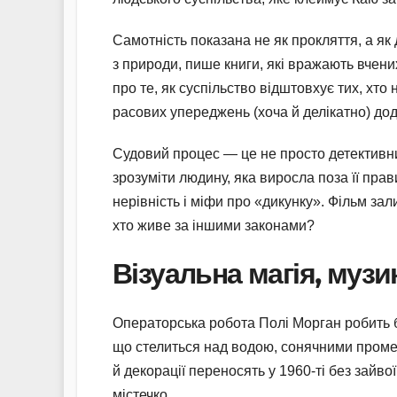
Самотність показана не як прокляття, а як
з природи, пише книги, які вражають вчени
про те, як суспільство відштовхує тих, хто
расових упереджень (хоча й делікатно) до
Судовий процес — це не просто детективни
зрозуміти людину, яка виросла поза її пра
нерівність і міфи про «дикунку». Фільм зал
хто живе за іншими законами?
Візуальна магія, муз
Операторська робота Полі Морган робить 
що стелиться над водою, сонячними промен
й декорації переносять у 1960-ті без зайвої
містечко.