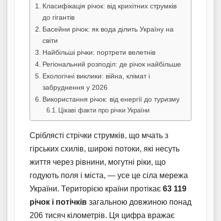
Класифікація річок: від крихітних струмків
до гігантів
Басейни річок: як вода ділить Україну на
світи
Найбільші річки: портрети велетнів
Регіональний розподіл: де річок найбільше
Екологічні виклики: війна, клімат і
забруднення у 2026
Використання річок: від енергії до туризму
Цікаві факти про річки України
Сріблясті стрічки струмків, що мчать з
гірських схилів, широкі потоки, які несуть
життя через рівнини, могутні ріки, що
годують поля і міста, — усе це сіла мережа
України. Територією країни протікає
63 119
річок і потічків
загальною довжиною понад
206 тисяч кілометрів. Ця цифра вражає