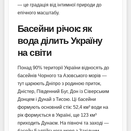
— це градація від інтимної природи до
епічного масштабу.
Басейни річок: як
вода ділить Україну
на світи
Понад 90% території України відносять до
басейнів Чорного та Азовського морів —
тут царюють Дніпро з родиною приток,
Дністер, Південний Буг, Дон із Сіверським
Донцем і Дунай з Тисою. Ці басейни
формують основний стік: 52,4 км³ води на
рік формується в Україні, ще 123 км³
приходить Дунаєм. На півночі та заході —
басейн Балтійського моря з Західним