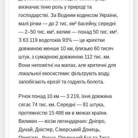
визначає їхню роль у природі та
господарстві. За Водним кодексом України,
малі річки — до 2 тис. км² басейну, середні
— 2–50 тис. км², великі — понад 50 тис. км².
З 63 119 водотоків 93% — це крихітки
довжиною менше 10 км, близько 60 тисяч
штук, з сумарною довжиною 112 тис. км.
Вони непомітні на мапах, але критичні для
локальної екосистеми: фільтрують воду,
запобігають ерозії та годують болота.
Річок понад 10 км — 3 219, їхня довжина
сягає 74 тис. км. Середні — 81 штука,
протяжністю 15 488 км в межах країни.
Великих — вісім легендарних: Дніпро,
Дунай, Дністер, Сіверський Донець,
Прип’ять, Десна, Південний Буг та Тиса.