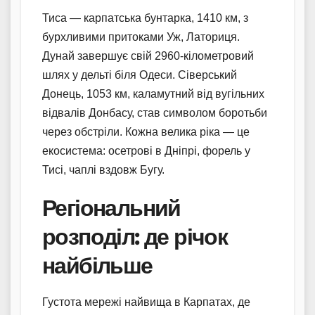
Тиса — карпатська бунтарка, 1410 км, з
бурхливими притоками Уж, Латориця.
Дунай завершує свій 2960-кілометровий
шлях у дельті біля Одеси. Сіверський
Донець, 1053 км, каламутний від вугільних
відвалів Донбасу, став символом боротьби
через обстріли. Кожна велика ріка — це
екосистема: осетрові в Дніпрі, форель у
Тисі, чаплі вздовж Бугу.
Регіональний
розподіл: де річок
найбільше
Густота мережі найвища в Карпатах, де