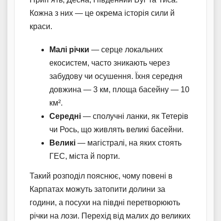
Кожна з них — це окрема історія сили й
краси.
Малі річки
— серце локальних
екосистем, часто зникають через
забудову чи осушення. Їхня середня
довжина — 3 км, площа басейну — 10
км².
Середні
— сполучні ланки, як Тетерів
чи Рось, що живлять великі басейни.
Великі
— магістралі, на яких стоять
ГЕС, міста й порти.
Такий розподіл пояснює, чому повені в
Карпатах можуть затопити долини за
години, а посухи на півдні перетворюють
річки на лози. Перехід від малих до великих