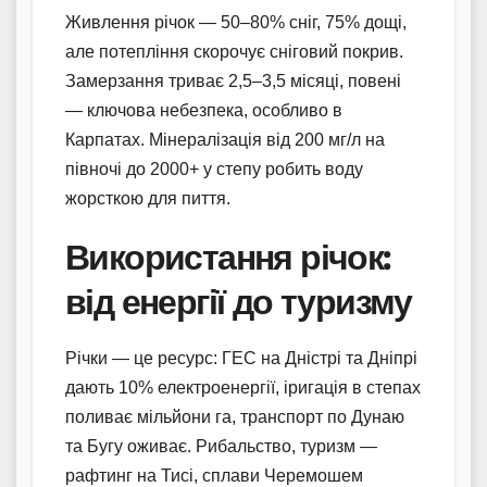
Живлення річок — 50–80% сніг, 75% дощі,
але потепління скорочує сніговий покрив.
Замерзання триває 2,5–3,5 місяці, повені
— ключова небезпека, особливо в
Карпатах. Мінералізація від 200 мг/л на
півночі до 2000+ у степу робить воду
жорсткою для пиття.
Використання річок:
від енергії до туризму
Річки — це ресурс: ГЕС на Дністрі та Дніпрі
дають 10% електроенергії, іригація в степах
поливає мільйони га, транспорт по Дунаю
та Бугу оживає. Рибальство, туризм —
рафтинг на Тисі, сплави Черемошем