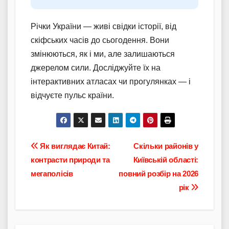
Річки України — живі свідки історії, від
скіфських часів до сьогодення. Вони
змінюються, як і ми, але залишаються
джерелом сили. Досліджуйте їх на
інтерактивних атласах чи прогулянках — і
відчуєте пульс країни.
Навігація
Як виглядає Китай:
Скільки районів у
контрасти природи та
Київській області:
записів
мегаполісів
повний розбір на 2026
рік