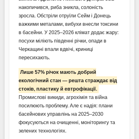
накопичився, риба зникла, солоність
зросла. Обстріли отруїли Сейм і Донець
важкими металами, вибухи внесли токсини
в басейни. У 2025–2026 клімат додає жару:
посухи міліють південні річки, опади в
Черкащині впали вдвічі, криниці
пересихають.
Лише 57% річок мають добрий
екологічний стан — решта страждає від
стоків, пластику й евтрофікації.
Промислові викиди, агрохімія та війна
посилюють проблему. Але є надія: плани
басейнових управлінь на 2025–2030
фокусуються на очищенні, моніторингу та
зелених технологіях.