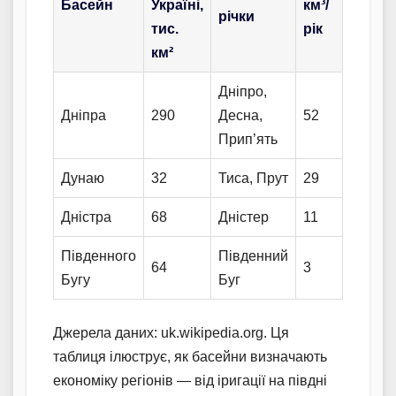
Басейн
Україні,
км³/
річки
тис.
рік
км²
Дніпро,
Дніпра
290
Десна,
52
Прип’ять
Дунаю
32
Тиса, Прут
29
Дністра
68
Дністер
11
Південного
Південний
64
3
Бугу
Буг
Джерела даних: uk.wikipedia.org. Ця
таблиця ілюструє, як басейни визначають
економіку регіонів — від іригації на півдні