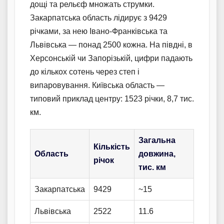
дощі та рельєф множать струмки.
Закарпатська область лідирує з 9429
річками, за нею Івано-Франківська та
Львівська — понад 2500 кожна. На півдні, в
Херсонській чи Запорізькій, цифри падають
до кількох сотень через степ і
випаровування. Київська область —
типовий приклад центру: 1523 річки, 8,7 тис.
км.
Загальна
Кількість
Область
довжина,
річок
тис. км
Закарпатська
9429
~15
Львівська
2522
11.6