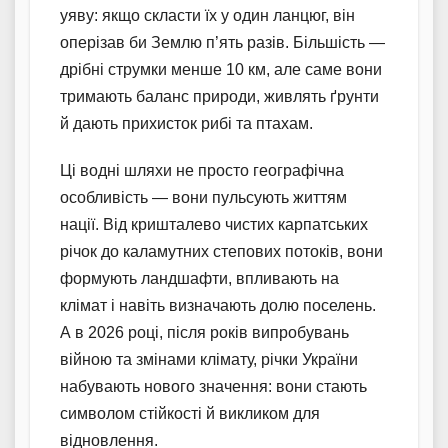
уяву: якщо скласти їх у один ланцюг, він
оперізав би Землю п’ять разів. Більшість —
дрібні струмки менше 10 км, але саме вони
тримають баланс природи, живлять ґрунти
й дають прихисток рибі та птахам.
Ці водні шляхи не просто географічна
особливість — вони пульсують життям
нації. Від кришталево чистих карпатських
річок до каламутних степових потоків, вони
формують ландшафти, впливають на
клімат і навіть визначають долю поселень.
А в 2026 році, після років випробувань
війною та змінами клімату, річки України
набувають нового значення: вони стають
символом стійкості й викликом для
відновлення.