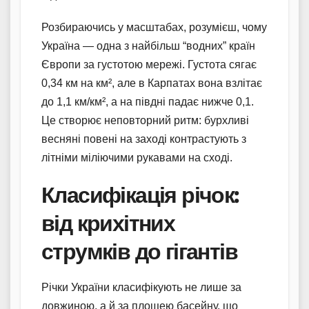
Розбираючись у масштабах, розумієш, чому
Україна — одна з найбільш “водних” країн
Європи за густотою мережі. Густота сягає
0,34 км на км², але в Карпатах вона взлітає
до 1,1 км/км², а на півдні падає нижче 0,1.
Це створює неповторний ритм: бурхливі
весняні повені на заході контрастують з
літніми міліючими рукавами на сході.
Класифікація річок:
від крихітних
струмків до гігантів
Річки України класифікують не лише за
довжиною, а й за площею басейну, що