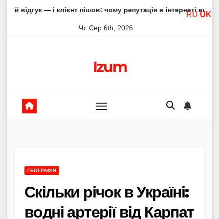
Skip
 і клієнт пішов: чому репутація в інтернеті вирішує все
RU
UK
to
Чт. Сер 6th, 2026
content
Izum
ГЕОГРАФІЯ
Скільки річок в Україні:
водні артерії від Карпат