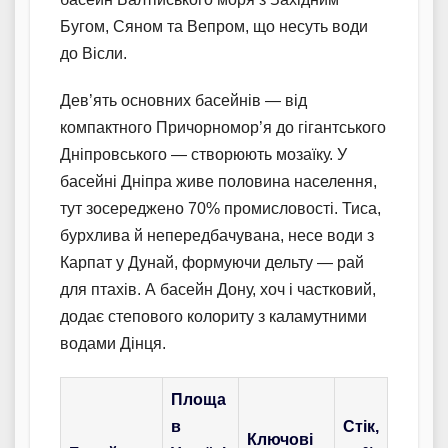
Бугом, Сяном та Вепром, що несуть води
до Вісли.
Дев’ять основних басейнів — від
компактного Причорномор’я до гігантського
Дніпровського — створюють мозаїку. У
басейні Дніпра живе половина населення,
тут зосереджено 70% промисловості. Тиса,
бурхлива й непередбачувана, несе води з
Карпат у Дунай, формуючи дельту — рай
для птахів. А басейн Дону, хоч і частковий,
додає степового колориту з каламутними
водами Дінця.
Площа
в
Стік,
Ключові