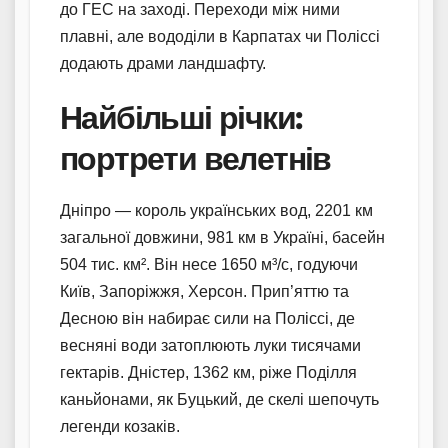
до ГЕС на заході. Переходи між ними
плавні, але вододіли в Карпатах чи Поліссі
додають драми ландшафту.
Найбільші річки:
портрети велетнів
Дніпро — король українських вод, 2201 км
загальної довжини, 981 км в Україні, басейн
504 тис. км². Він несе 1650 м³/с, годуючи
Київ, Запоріжжя, Херсон. Прип’яттю та
Десною він набирає сили на Поліссі, де
весняні води затоплюють луки тисячами
гектарів. Дністер, 1362 км, ріже Поділля
каньйонами, як Буцький, де скелі шепочуть
легенди козаків.