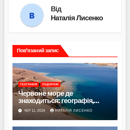
Від
Наталія Лисенко
Пов’язаний запис
ГЕОГРАФІЯ
ПОДОРОЖІ
Червоне море де
знаходиться: географія,
таємниці та значення
ЧЕР 11, 2026
НАТАЛІЯ ЛИСЕНКО
унікального водоймища