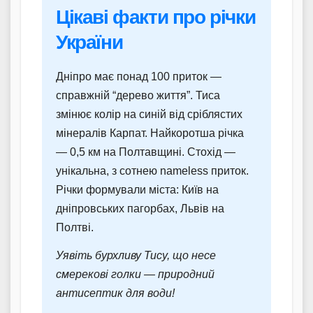
Цікаві факти про річки
України
Дніпро має понад 100 приток —
справжній “дерево життя”. Тиса
змінює колір на синій від сріблястих
мінералів Карпат. Найкоротша річка
— 0,5 км на Полтавщині. Стохід —
унікальна, з сотнею nameless приток.
Річки формували міста: Київ на
дніпровських пагорбах, Львів на
Полтві.
Уявіть бурхливу Тису, що несе
смерекові голки — природний
антисептик для води!