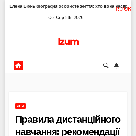
Skip
юнь біографія особисте життя: хто вона насправді
Елена
RU
UK
to
Сб. Сер 8th, 2026
content
Izum
ДІТИ
Правила дистанційного
навчання: рекомендації