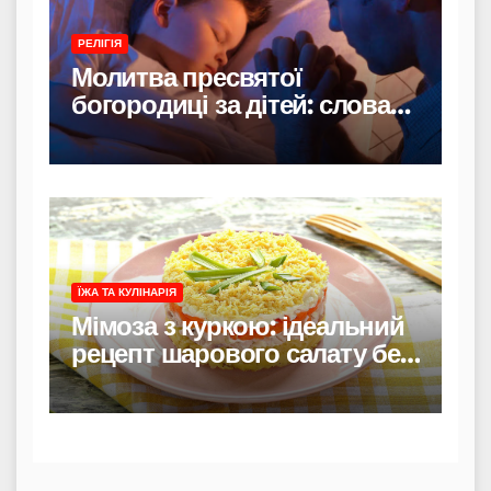
РЕЛІГІЯ
Молитва пресвятої
богородиці за дітей: слова
захисту і материнського
тепла
ЇЖА ТА КУЛІНАРІЯ
Мімоза з куркою: ідеальний
рецепт шарового салату без
риби