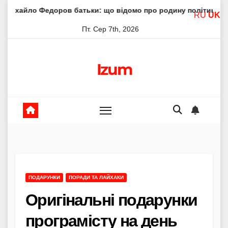
Skip
ров батьки: що відомо про родину політика
Молитва пр
RU
UK
to
Пт. Сер 7th, 2026
content
Izum
ПОДАРУНКИ
ПОРАДИ ТА ЛАЙХАКИ
Оригінальні подарунки
програмісту на день