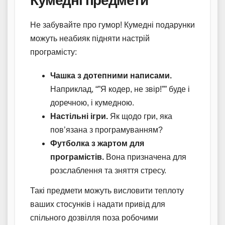
Кумедні предмети
Не забувайте про гумор! Кумедні подарунки
можуть неабияк підняти настрій
програмісту:
Чашка з дотепними написами.
Наприклад, “”Я кодер, не звір!”” буде і
доречною, і кумедною.
Настільні ігри.
Як щодо гри, яка
пов’язана з програмуванням?
Футболка з жартом для
програмістів.
Вона призначена для
розслаблення та зняття стресу.
Такі предмети можуть висловити теплоту
ваших стосунків і надати привід для
спільного дозвілля поза робочими