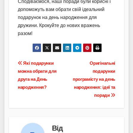
Сподіваємося, наші поради були корисні і
допоможуть вам обрати свій ідеальний
подарунок на день народження для
дружини. Крокуйте до нових вражень
разом!
Навігація
Які подарунки
Оригінальні
можна обрати для
подарунки
записів
друга на День
програмісту на день
народження?
народження: ідеї та
поради
Від