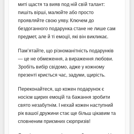
миті щастя та вияв под ній свій талант:
пишіть вірші, малюйте або просто
проявляйте свою уяву. Ключем до
бездоганного подарунка стане не лише сам
предмет, але й ті емоції, які він викликає.
Пам’ятайте, що різноманітність подарунків
— це не обмеження, а вираження любови.
Зробіть вибір свідомо, адже у кожному
презенті криється час, задуми, щирість.
Переконайтеся, що кожен подарунок є
носієм щирих емоцій та бажання зробити
свято незабутнім. І нехай кожен наступний
рік вашої дружини стає ще більш цікавим та
сповненим приємних сюрпризів!