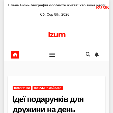
Skip
юнь біографія особисте життя: хто вона насправді
Елена
RU
UK
to
Сб. Сер 8th, 2026
content
Izum
ПОДАРУНКИ
ПОРАДИ ТА ЛАЙХАКИ
Ідеї подарунків для
дружини на день