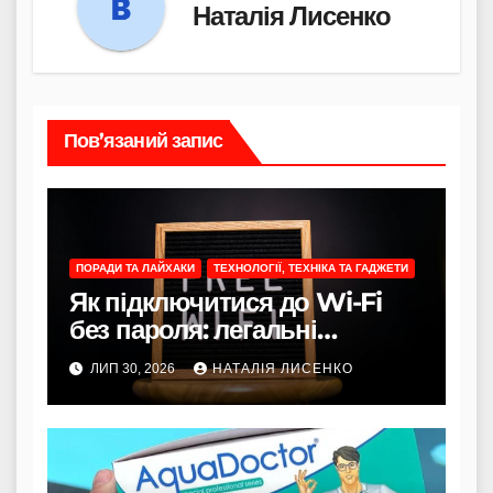
Наталія Лисенко
Пов’язаний запис
ПОРАДИ ТА ЛАЙХАКИ
ТЕХНОЛОГІЇ, ТЕХНІКА ТА ГАДЖЕТИ
Як підключитися до Wi-Fi
без пароля: легальні
способи
ЛИП 30, 2026
НАТАЛІЯ ЛИСЕНКО