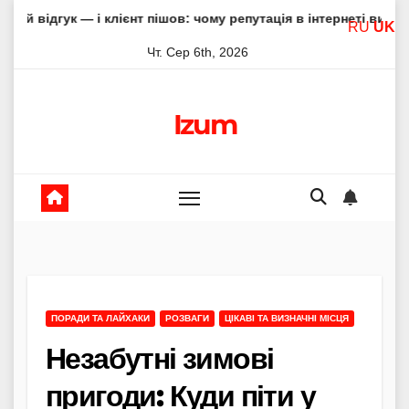
Skip
і клієнт пішов: чому репутація в інтернеті вирішує все
А
RU
UK
to
Чт. Сер 6th, 2026
content
Izum
ПОРАДИ ТА ЛАЙХАКИ
РОЗВАГИ
ЦІКАВІ ТА ВИЗНАЧНІ МІСЦЯ
Незабутні зимові
пригоди: Куди піти у