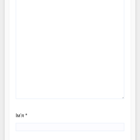
Ім'я
*