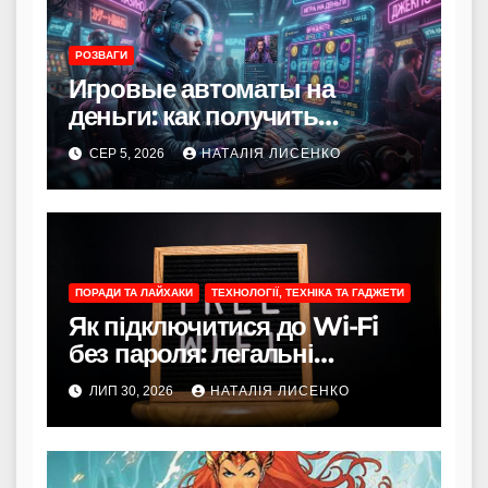
РОЗВАГИ
Игровые автоматы на
деньги: как получить
реальный опыт в игре?
СЕР 5, 2026
НАТАЛІЯ ЛИСЕНКО
ПОРАДИ ТА ЛАЙХАКИ
ТЕХНОЛОГІЇ, ТЕХНІКА ТА ГАДЖЕТИ
Як підключитися до Wi-Fi
без пароля: легальні
способи
ЛИП 30, 2026
НАТАЛІЯ ЛИСЕНКО