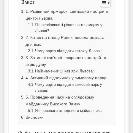
Зміст
1. Різдвяний ярмарок: святковий настрій в
центрі Львова
Які особливості різдвяного ярмарку у
Львові?
2. Каток на площі Ринок: весела розвага
для всіх
Чому варто відвідати каток у Львові:
3. Затишні кав’ярні: покращить настрій та
зігріє душу
Найзнаменитіші кав’ярні Львова:
4. Активний відпочинок у зимовому парку
Чому варто відвідати зимовий парк у
Львові:
5. Проведення часу на оглядовому
майданчику Високого Замку
Які переваги оглядового майданчика:
Висновки
Львів – місто з неповторною атмосферою,