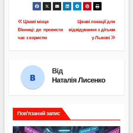
Навігація
Цікаві місця
Цікаві локації для
Вінниці: де провести
відвідування з дітьми
записів
час з користю
у Львові
Від
Наталія Лисенко
Пов’язаний запис