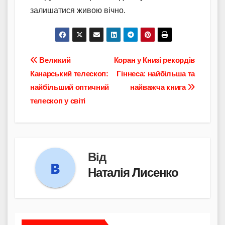
залишатися живою вічно.
Навігація
Великий
Коран у Книзі рекордів
Канарський телескоп:
Гіннеса: найбільша та
записів
найбільший оптичний
найважча книга
телескоп у світі
Від
Наталія Лисенко