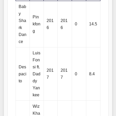
Bab
y
Pin
Sha
201
201
kfon
0
14.5
rk
6
6
g
Dan
ce
Luis
Fon
Des
si ft.
201
201
paci
Dad
0
8.4
7
7
to
dy
Yan
kee
Wiz
Kha