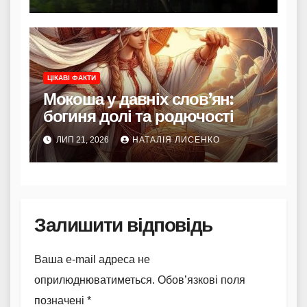
ЦІКАВІ ФАКТИ
Мокоша у давніх слов’ян:
богиня долі та родючості
ЛИП 21, 2026
НАТАЛІЯ ЛИСЕНКО
Залишити відповідь
Ваша e-mail адреса не
оприлюднюватиметься.
Обов’язкові поля
позначені
*