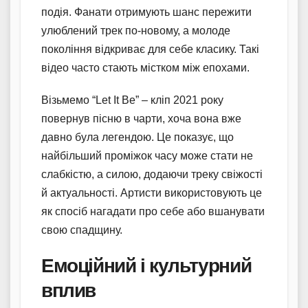
подія. Фанати отримують шанс пережити
улюблений трек по-новому, а молоде
покоління відкриває для себе класику. Такі
відео часто стають містком між епохами.
Візьмемо “Let It Be” – кліп 2021 року
повернув пісню в чарти, хоча вона вже
давно була легендою. Це показує, що
найбільший проміжок часу може стати не
слабкістю, а силою, додаючи треку свіжості
й актуальності. Артисти використовують це
як спосіб нагадати про себе або вшанувати
свою спадщину.
Емоційний і культурний
вплив