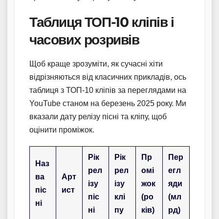
Таблиця ТОП-10 кліпів і
часових розривів
Щоб краще зрозуміти, як сучасні хіти
відрізняються від класичних прикладів, ось
таблиця з ТОП-10 кліпів за переглядами на
YouTube станом на березень 2025 року. Ми
вказали дату релізу пісні та кліпу, щоб
оцінити проміжок.
Рік
Рік
Пр
Пер
Наз
рел
рел
омі
егл
ва
Арт
ізу
ізу
жок
яди
піс
ист
піс
клі
(ро
(мл
ні
ні
пу
ків)
рд)