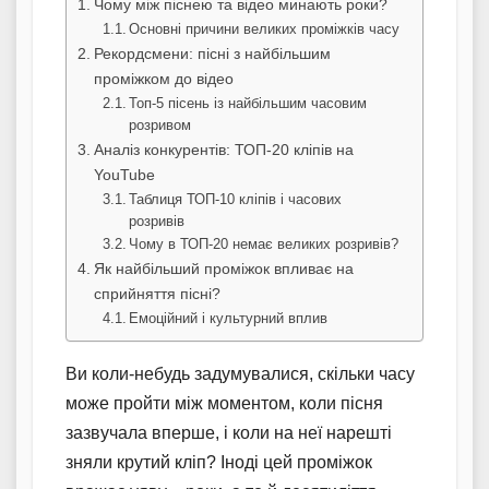
Чому між піснею та відео минають роки?
Основні причини великих проміжків часу
Рекордсмени: пісні з найбільшим
проміжком до відео
Топ-5 пісень із найбільшим часовим
розривом
Аналіз конкурентів: ТОП-20 кліпів на
YouTube
Таблиця ТОП-10 кліпів і часових
розривів
Чому в ТОП-20 немає великих розривів?
Як найбільший проміжок впливає на
сприйняття пісні?
Емоційний і культурний вплив
Ви коли-небудь задумувалися, скільки часу
може пройти між моментом, коли пісня
зазвучала вперше, і коли на неї нарешті
зняли крутий кліп? Іноді цей проміжок