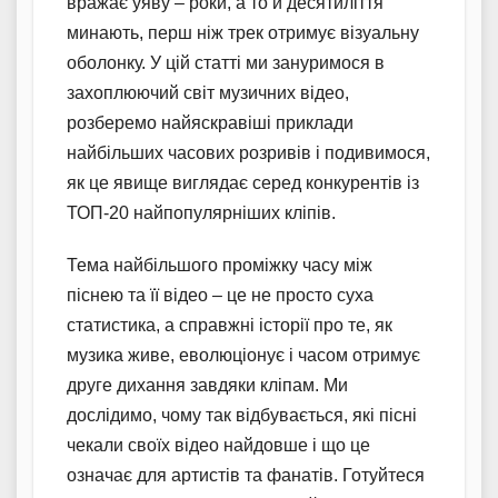
вражає уяву – роки, а то й десятиліття
минають, перш ніж трек отримує візуальну
оболонку. У цій статті ми зануримося в
захоплюючий світ музичних відео,
розберемо найяскравіші приклади
найбільших часових розривів і подивимося,
як це явище виглядає серед конкурентів із
ТОП-20 найпопулярніших кліпів.
Тема найбільшого проміжку часу між
піснею та її відео – це не просто суха
статистика, а справжні історії про те, як
музика живе, еволюціонує і часом отримує
друге дихання завдяки кліпам. Ми
дослідимо, чому так відбувається, які пісні
чекали своїх відео найдовше і що це
означає для артистів та фанатів. Готуйтеся