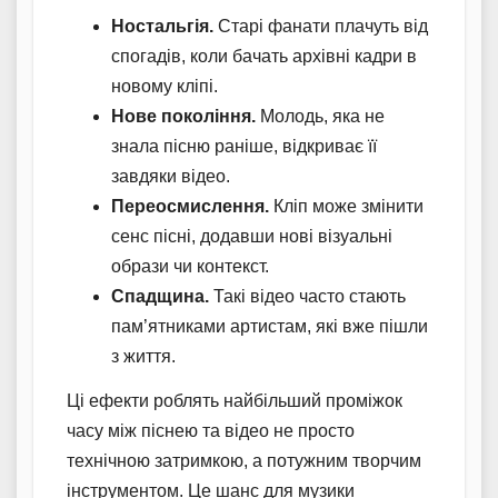
Ностальгія.
Старі фанати плачуть від
спогадів, коли бачать архівні кадри в
новому кліпі.
Нове покоління.
Молодь, яка не
знала пісню раніше, відкриває її
завдяки відео.
Переосмислення.
Кліп може змінити
сенс пісні, додавши нові візуальні
образи чи контекст.
Спадщина.
Такі відео часто стають
пам’ятниками артистам, які вже пішли
з життя.
Ці ефекти роблять найбільший проміжок
часу між піснею та відео не просто
технічною затримкою, а потужним творчим
інструментом. Це шанс для музики