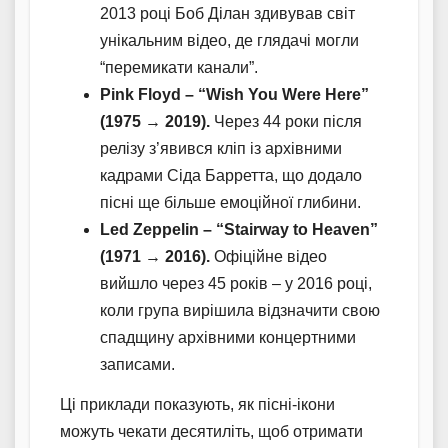
2013 році Боб Ділан здивував світ
унікальним відео, де глядачі могли
“перемикати канали”.
Pink Floyd – “Wish You Were Here”
(1975 → 2019).
Через 44 роки після
релізу з’явився кліп із архівними
кадрами Сіда Барретта, що додало
пісні ще більше емоційної глибини.
Led Zeppelin – “Stairway to Heaven”
(1971 → 2016).
Офіційне відео
вийшло через 45 років – у 2016 році,
коли група вирішила відзначити свою
спадщину архівними концертними
записами.
Ці приклади показують, як пісні-ікони
можуть чекати десятиліть, щоб отримати