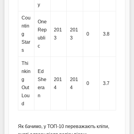
y
Cou
One
ntin
Rep
201
201
g
0
3.8
ubli
3
3
Star
c
s
Thi
nkin
Ed
g
She
201
201
0
3.7
Out
era
4
4
Lou
n
d
Як бачимо, у ТОП-10 переважають кліпи,