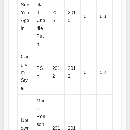
See
lifa
You
ft.
201
201
0
6.3
Aga
Cha
5
5
in
rlie
Put
h
Gan
gna
PS
201
201
m
0
5.2
Y
2
2
Styl
e
Mar
k
Ron
Upt
son
own
201
201