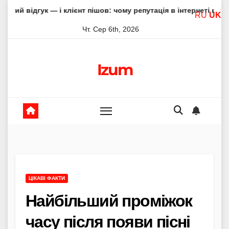
Skip
— і клієнт пішов: чому репутація в інтернеті вирішує все
RU
UK
to
Чт. Сер 6th, 2026
content
Izum
ЦІКАВІ ФАКТИ
Найбільший проміжок
часу після появи пісні