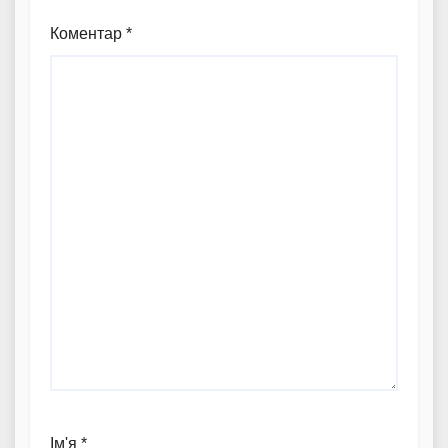
Коментар
*
Ім'я
*