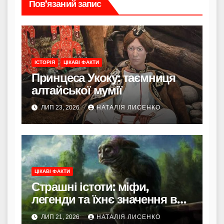
Пов’язаний запис
ІСТОРІЯ
ЦІКАВІ ФАКТИ
Принцеса Укоку: таємниця
алтайської мумії
ЛИП 23, 2026
НАТАЛІЯ ЛИСЕНКО
ЦІКАВІ ФАКТИ
Страшні істоти: міфи,
легенди та їхнє значення в
культурі
ЛИП 21, 2026
НАТАЛІЯ ЛИСЕНКО