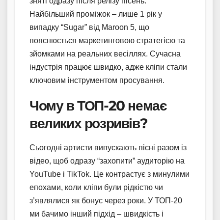
зняті одразу після релізу пісень.
Найбільший проміжок – лише 1 рік у
випадку “Sugar” від Maroon 5, що
пояснюється маркетинговою стратегією та
зйомками на реальних весіллях. Сучасна
індустрія працює швидко, адже кліпи стали
ключовим інструментом просування.
Чому в ТОП-20 немає
великих розривів?
Сьогодні артисти випускають пісні разом із
відео, щоб одразу “захопити” аудиторію на
YouTube і TikTok. Це контрастує з минулими
епохами, коли кліпи були рідкістю чи
з’являлися як бонус через роки. У ТОП-20
ми бачимо інший підхід – швидкість і