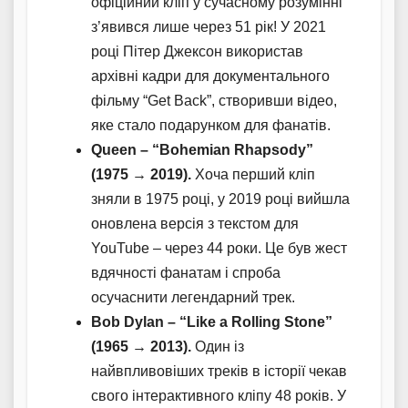
офіційний кліп у сучасному розумінні
з’явився лише через 51 рік! У 2021
році Пітер Джексон використав
архівні кадри для документального
фільму “Get Back”, створивши відео,
яке стало подарунком для фанатів.
Queen – “Bohemian Rhapsody”
(1975 → 2019).
Хоча перший кліп
зняли в 1975 році, у 2019 році вийшла
оновлена версія з текстом для
YouTube – через 44 роки. Це був жест
вдячності фанатам і спроба
осучаснити легендарний трек.
Bob Dylan – “Like a Rolling Stone”
(1965 → 2013).
Один із
найвпливовіших треків в історії чекав
свого інтерактивного кліпу 48 років. У