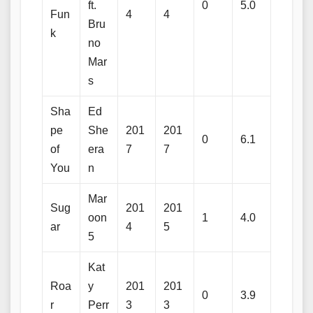
ft.
0
5.0
Fun
4
4
Bru
k
no
Mar
s
Sha
Ed
pe
She
201
201
0
6.1
of
era
7
7
You
n
Mar
Sug
201
201
oon
1
4.0
ar
4
5
5
Kat
Roa
y
201
201
0
3.9
r
Perr
3
3